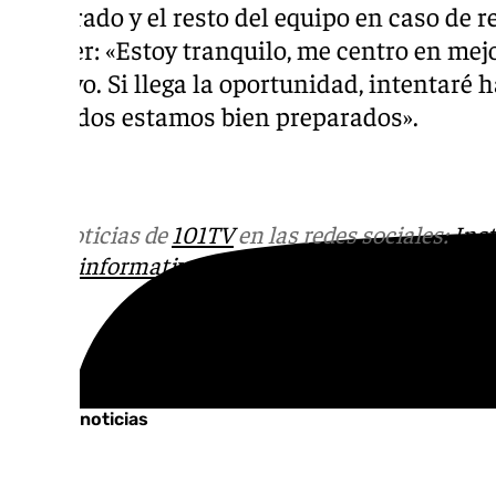
preparado y el resto del equipo en caso de r
Pellicer: «Estoy tranquilo, me centro en mejo
objetivo. Si llega la oportunidad, intentaré 
que todos estamos bien preparados».
Más noticias de
101TV
en las redes sociales:
Ins
correo
informativos@101tv.es
Tags:
Últimas noticias