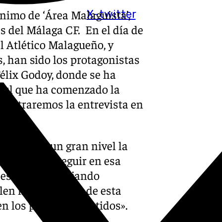
ónimo de ‘Área Malaguista’,
X-twitter
s del Málaga CF. En el día de
l Atlético Malagueño, y
, han sido los protagonistas
élix Godoy, donde se ha
azul que ha comenzado la
 centraremos la entrevista en
menzado a un gran nivel la
, debemos seguir en esa
 estamos trabajando
alen mucho mejor de esta
en los próximos partidos».