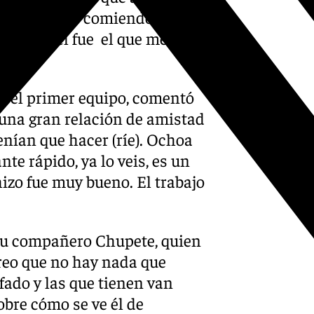
ábamos todos comiendo y yo
equeño. él fue el que me tuvo
te».
en el primer equipo, comentó
 una gran relación de amistad
enían que hacer (ríe). Ochoa
e rápido, ya lo veis, es un
hizo fue muy bueno. El trabajo
s su compañero Chupete, quien
reo que no hay nada que
fado y las que tienen van
obre cómo se ve él de