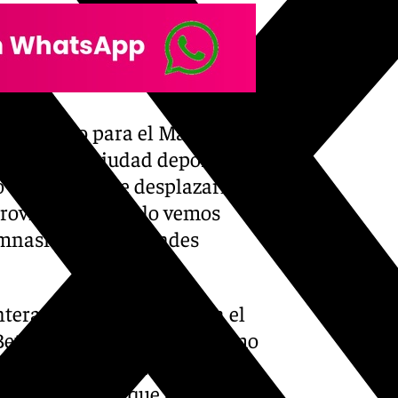
gran salto para el Málaga:
mos en la ciudad deportiva,
do teníamos que desplazarnos
provincia. Ahora lo vemos
imnasio y unos grandes
tera, otro gran salto para el
Betis. Entrenaba y tenía como
po. Recuerdo que N’Diaye me
écdota con el que ahora es