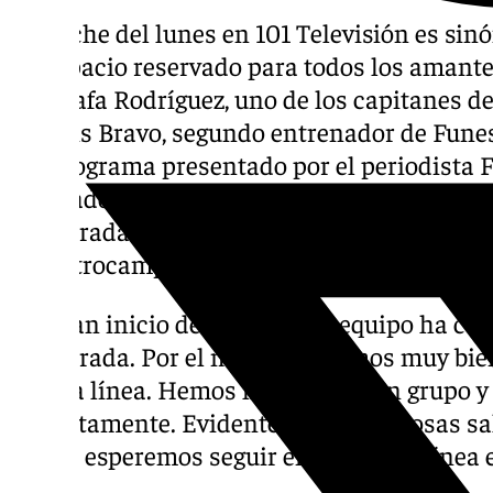
La noche del lunes en 101 Televisión es sin
un espacio reservado para todos los amante
hoy, Rafa Rodríguez, uno de los capitanes de
Francis Bravo, segundo entrenador de Funes
del programa presentado por el periodista F
repasado la actualidad de un filial blanqui
temporada de forma brillante. En este caso,
el centrocampista malagueño.
Un gran inicio del equipo: «El equipo ha co
temporada. Por el momento vamos muy bien
misma línea. Hemos hecho un gran grupo y
correctamente. Evidentemente, las cosas s
forma, esperemos seguir en la misma línea 