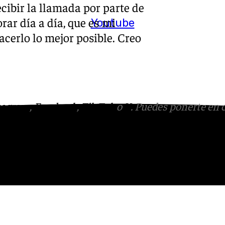
ecibir la llamada por parte de
rar día a día, que es mi
Youtube
hacerlo lo mejor posible. Creo
tagram
,
Facebook
,
Tik Tok
o
X
. Puedes ponerte en 