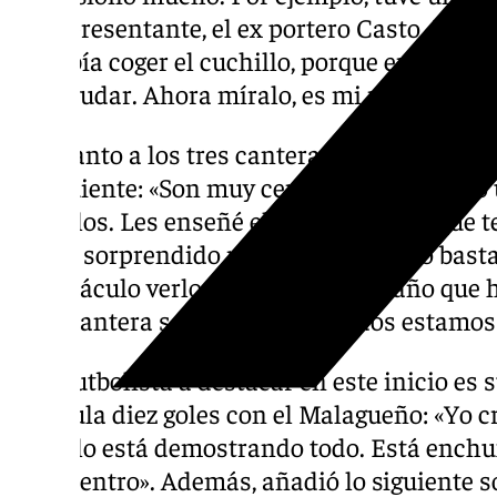
mi representante, el ex portero Casto. Est
no sabía coger el cuchillo, porque era muy p
que ayudar. Ahora míralo, es mi representan
En cuanto a los tres canteranos que están 
lo siguiente: «Son muy cercanos a mi, tengo
con ellos. Les enseñé el año pasado lo que t
me ha sorprendido más, ha madurado bastant
espectáculo verlo jugar. El final de año que 
de la cantera se hace ver ahí, todos estamos
Otro futbolista a destacar en este inicio e
acumula diez goles con el Malagueño: «Yo c
decir, lo está demostrando todo. Está enchu
para dentro». Además, añadió lo siguiente s