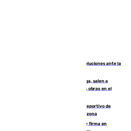
Más de 15.000 ceutíes claman por soluciones ante la
crisis migratoria
Los vecinos de Pedregalejo en Málaga, salen a
protestar en contra del resultado de las obras en el
paseo marítimo
Un incendio en un local del puerto deportivo de
Fuengirola genera una gran susto en la zona
Daniel Mérida derriba a Griekspoor y firma en