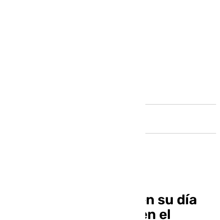
Andalucía
Recio: «Isco me dijo en su día
que quería retirarse en el