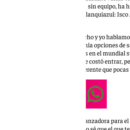
estado actual, que se encuentra sin equipo, ha h
más queridos por la parroquia blanquiazul: Isco
vestuario.
Un futbolista diferente: «Camacho y yo hablamo
estaba regular en el Madrid y tenía opciones de s
un nivel excepcional. Estuvimos en el mundial su
compañeros que iban a flipar. Le costó entrar, p
lo que es, un jugador único y diferente que pocas
La confesión de Isco más esperanzadora para el 
mismo pensamiento ahora, pero sé que el que ten