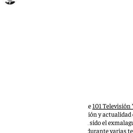
Ignacio Pérez
lunes, 11 noviembre 2024, 22:46
Compartir:
Como cada lunes, el programa de
101 Televisión 
un espacio cargado de información y actualidad 
ocasión, uno de los invitados ha sido el exmalag
capitán del conjunto boquerón durante varias t