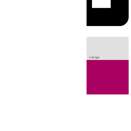
HOY
|
Incendios
Sucesos
Crisis Migratoria en Ceuta
Fútbol
LaLiga
Andalucía