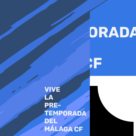
Ir
al
contenido
Tiktok