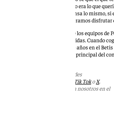
en el
Málaga
y retirarse aquí. Eso era lo que quer
ciudad. No sé si a día de hoy piensa lo mismo, si e
creo que lo está. Ojalá que pudiéramos disfrutar 
El Betis del Ingeniero: «Creo que los equipos de Pe
tenemos a muchas caras conocidas. Cuando coge 
hacerlo bien. Lleva tres o cuatro años en el Beti
fin y al cabo, debe ser el objetivo principal del c
malagueño.
Más noticias de
101TV
en las redes
sociales:
Instagram
,
Facebook
,
Tik Tok
o
X
.
Puedes ponerte en contacto con nosotros en el
correo
informativos@101tv.es
Tags: