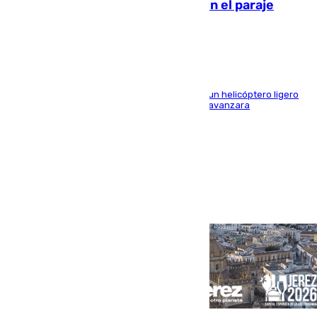
Extinguido un incendio forestal en el paraje
Monte de la Tortuga de Málaga
El Plan Infoca movilizó a medios terrestres y a un helicóptero ligero
para contener las llamas y evitar que el fuego avanzara