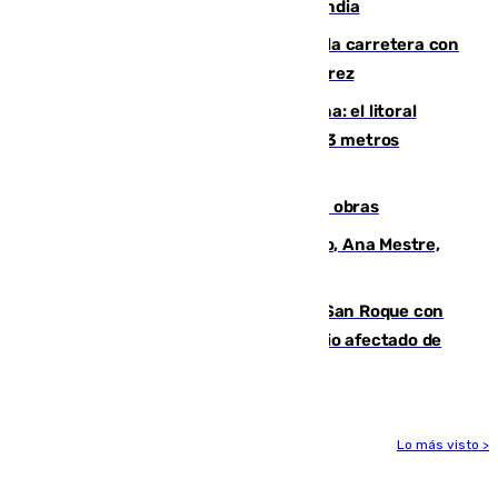
por un rayo durante un partido en Tailandia
Muere un conductor tras salirse de la carretera con
su turismo en la A-480 a la altura de Jerez
Julio supera a junio en basura marina: el litoral
occidental malagueño recoge más de 33 metros
cúbicos de residuos
El Cádiz se afila ante un Granada en obras
La nueva presidenta del Parlamento, Ana Mestre,
hace parada institucional en Cádiz
Estabilizado el incendio forestal de San Roque con
19 familias aún desalojadas y un domicilio afectado de
gravedad
Lo más visto >
Más noticias