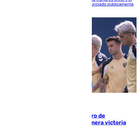
máximo mandatario del club madrileño ha denunciado públicamente
que está recibiendo amenazas de muerte
05.08.2026
Málaga-Al-Arabi: tercer encuentro de
pretemporada en busca de la primera victoria
blanquiazul