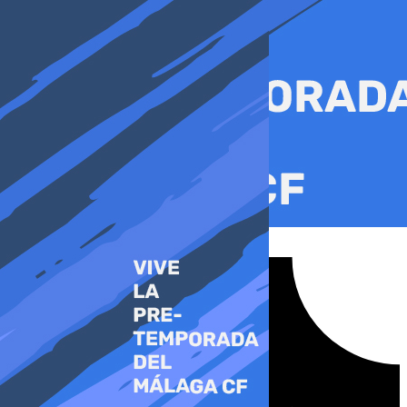
Ir
al
contenido
Tiktok