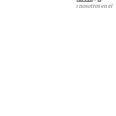
Puedes ponerte en contacto con nosotros en el
correo
informativos@101tv.es
Tags:
Antequera CF
Últimas noticias