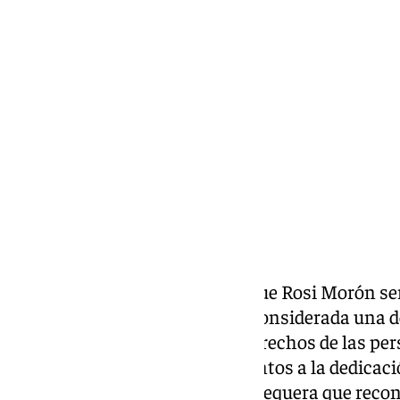
Miguel Alfonso
viernes, 28 noviembre 2025, 19:27
Compartir:
Este viernes hemos conocido que Rosi Morón ser
este año. Rosi Morón Trillo es considerada una d
queridas en la defensa de los derechos de las p
Antequera. Y más reconocimientos a la dedicación
los cuerpos de seguridad en Antequera que reco