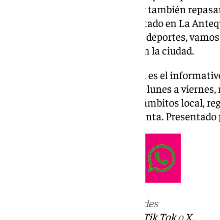
Manuel Gómez Serrano que hoy también repasamo
alumbrado navideño, hemos estado en La Anteq
fachada para estas fiestas. Y en deportes, vamos
de una peña del Antequera CF en la ciudad.
Las noticias de
101tv
Antequera es el informativo
su Comarca. Desde las 20.00 de lunes a viernes, no
noticias más relevantes en los ámbitos local, reg
social, deportivo y la Semana Santa. Presentado 
Más noticias de
101TV
en las redes
sociales:
Instagram
,
Facebook
,
Tik Tok
o
X
.