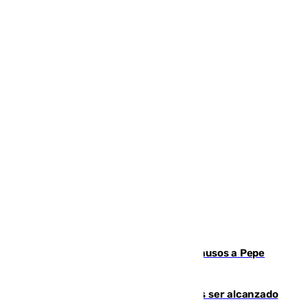
Granada despide con lágrimas y aplausos a Pepe
Habichuela
Un futbolista de 24 años muere tras ser alcanzado