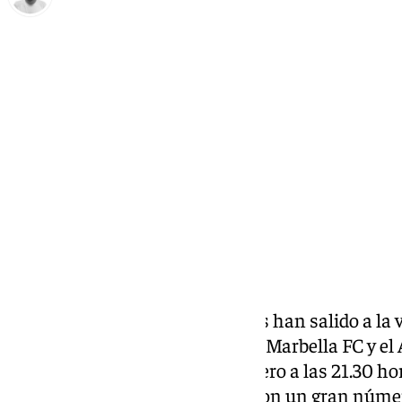
Antonio López
viernes, 20 diciembre 2024, 12:57
Compartir:
A las 13.00 horas de este viernes han salido a la 
partido de Copa del Rey entre el Marbella FC y el
se disputará el próximo 4 de enero a las 21.30 ho
ambos clubes esperan contar con un gran númer