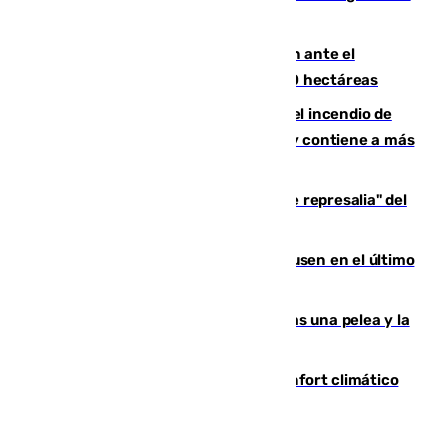
de Vox Sports Bar
Moreno pide extremar la precaución ante el
incendio de Niebla, que supera las 4.000 hectáreas
340 personas más desalojadas por el incendio de
Niebla, que mantiene a 410 evacuadas y contiene a más
de 500 efectivos trabajando
Italia responde ante las "medidas de represalia" del
Gobierno de Sánchez
El Sevilla se desinfla ante el Leverkusen en el último
ensayo (1-2)
Tensión en la prisión de Alhaurín tras una pelea y la
incautación de un punzón
Málaga contabiliza 148 zonas de confort climático
para enfrentar las altas temperaturas