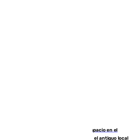
Las marca internacionales ganan espacio en el
Centro de Málaga: La Tagliatella abre en el antiguo local