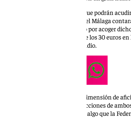
Entre el aficionado, los únicos que podrán acudi
Marbella FC, mientras que los del Málaga conta
los diversos sectores del estadio por acoger dich
general los precios oscilan entre los 30 euros en
130 euros de la zona sky del estadio.
La imposibilidad de acoger tal dimensión de afi
estadio marbellí, llevó a las direcciones de ambo
del partido al feudo malaguista, algo que la Fed
aprobó hace unos días.