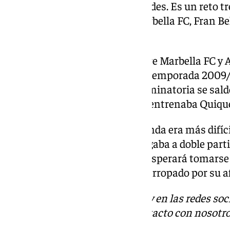
el último en mi lista de prioridades. Es un reto 
reconoció el entrenador del Marbella FC, Fran Be
posteriores al sorteo.
El enfrentamiento de Copa entre Marbella FC y A
enero
no será el primero
. En la temporada 2009
midieron en este torneo y la eliminatoria se sald
colchoneros, que por entonces entrenaba Quique
En aquella ocasión, pasar de ronda era más difíc
que en el formato antiguo se jugaba a doble parti
embargo, el conjunto marbellí esperará tomarse
con la baza del partido único y arropado por su a
Descubre más noticias de 101Tv en las redes soc
Tok
o
X
. Puedes ponerte en contacto con nosotro
informativos@101tv.es