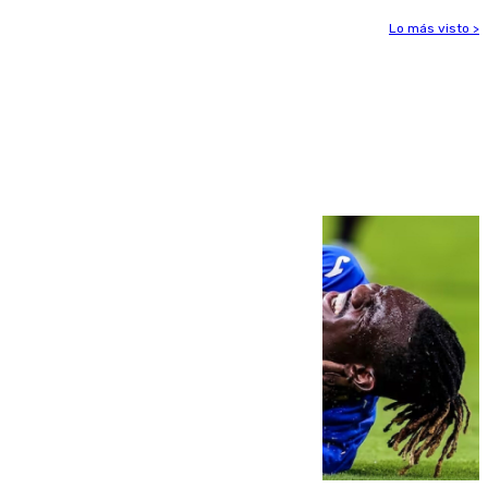
Lo más visto >
Más noticias
Ver más >