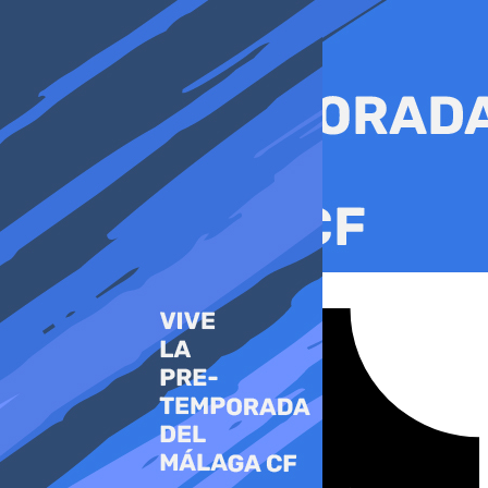
Ir
al
contenido
Tiktok