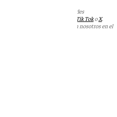
Más noticias de
101TV
en las redes
sociales:
Instagram
,
Facebook
,
Tik Tok
o
X
.
Puedes ponerte en contacto con nosotros en el
correo
informativos@101tv.es
Tags:
Últimas noticias