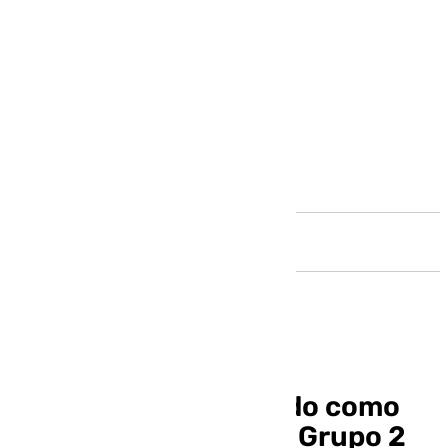
Andalucía
Sergio Pellicer, elegido como
mejor entrenador del Grupo 2