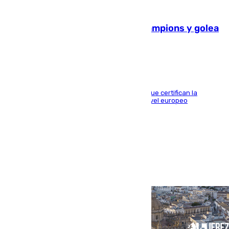
06.08.2026
El Betis supera el examen de Champions y golea
al Arsenal en Dublín (1-3)
Riquelme, Deossa y Fornals firman los tantos que certifican la
superioridad bética ante un rival de máximo nivel europeo