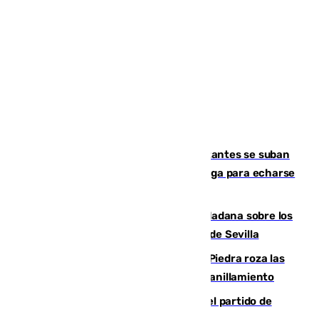
Un cartel intenta evitar que los visitantes se suban
encima de los leones del Puerto de Málaga para echarse
una foto
PSOE y Vox critican la consulta ciudadana sobre los
toldos que ha lanzado el Ayuntamiento de Sevilla
La laguna malagueña de Fuente de Piedra roza las
30.000 parejas de flamencos antes del anillamiento
Sigue en directo la retransmisión del partido de