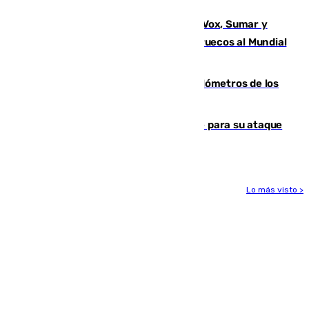
pretemporada Málaga-Al-Arabi
La crisis migratoria de Ceuta une a Vox, Sumar y
Podemos contra la candidatura de Marruecos al Mundial
2030
Diputación limpia de residuos 170 kilómetros de los
principales caminos del Rocío en Sevilla
El Real Madrid ficha a Yan Diomande para su ataque
por 125 millones
Lo más visto >
Más noticias
Ver más >