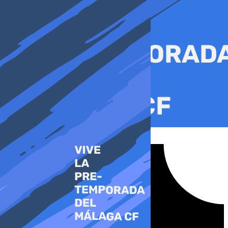
Ir
al
contenido
Tiktok