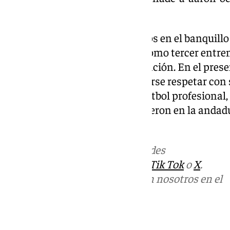
el-zaragoza-malaga-cf/
Pellicer
sigue acumulando éxitos en el banquillo 
Manuel Pellegrini y colocarse como tercer entre
historia del club tras su refundación. En el prese
acumulando méritos para hacerse respetar con s
permanencia en el retorno al fútbol profesional,
del 80% de sus jugadores estuvieron en la andad
fútbol no profesional.
Más noticias de
101TV
en las redes
sociales:
Instagram
,
Facebook
,
Tik Tok
o
X
.
Puedes ponerte en contacto con nosotros en el
correo
informativos@101tv.es
Tags: