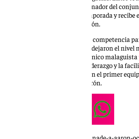
nombre de Sergio Pellicer, entrenador del conjun
sido reconocido por su gran temporada y recibe 
del Grupo 2 de Primera Federación.
Sin duda, el castellonense tenía competencia par
que Iván Ania y Dick Schreuder dejaron el nivel 
Federación han premiado al técnico malaguista 
ante situaciones adversas, su liderazgo y la faci
de la cantera y hacerles hueco en el primer equip
del ascenso del conjunto boquerón.
https://www.101tv.es/pellicer-anade-a-aaron-oc