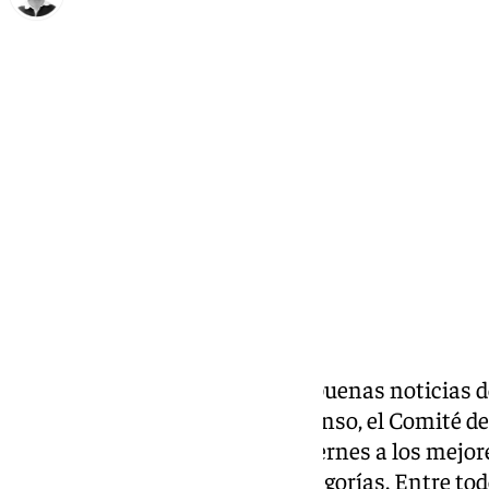
Ignacio Pérez
viernes, 8 noviembre 2024, 13:37
Compartir:
El
Málaga CF
sigue recogiendo buenas noticias d
Federación. Tras el soñado ascenso, el Comité d
elegido en la mañana de este viernes a los mejo
temporada en las distintas categorías. Entre todo