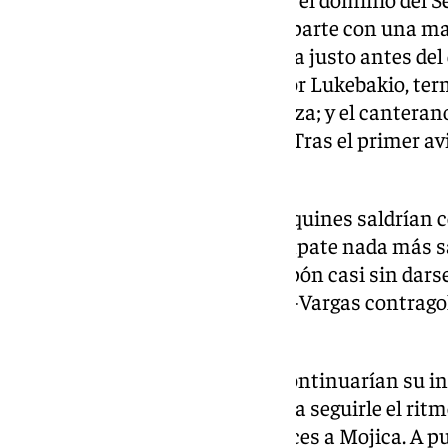
Pimienta jugaron una primera parte con una ma
Fruto de esta intensidad, llegaría justo antes de
hispalense. Una falta botada por Lukebakio, term
tras una serie de toques de cabeza; y el canterano
a los suyos antes del descanso. Tras el primer avi
envió dentro de las mallas.
En la segunda mitad los mallorquines saldrían 
estuvo Asano de convertir el empate nada más sa
centro de Maffeo, que tocó el nipón casi sin darse
madera. La sociedad Lukebakio-Vargas contragolp
del suizo con una gran parada.
La pareja Lukebakio y Mojica continuarían su i
mitad. El colombiano comenzó a seguirle el ritmo 
capaz de hacerle el lío varias veces a Mojica. A 