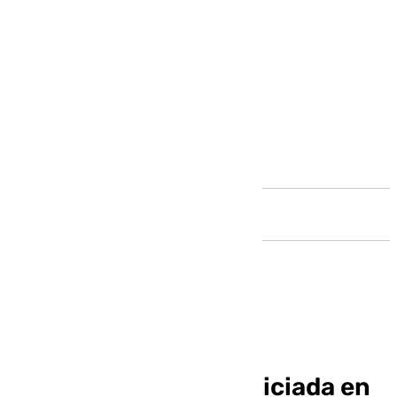
Andalucía
Sevilla 1-1 Mallorca:
Oportunidad desperdiciada en