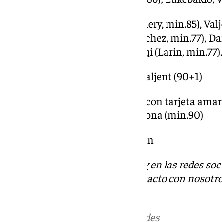
RCD Mallorca: Greif; Maffeo (Valery, min.85), Valj
Mascarell, Darder (Antonio Sánchez, min.77), Da
Asano (Navarro, min.67) y Muriqi (Larin, min.77).
Goles: Kike Salas (min.45+2) y Valjent (90+1)
Árbitro: Muñiz Ruiz. Amonestó con tarjeta amari
(min.60), Raillo (min.71) y Carmona (min.90)
Estadio: Ramón Sánchez Pizjuán
Descubre más noticias de
101Tv
en las redes soc
Tok
o
X
. Puedes ponerte en contacto con nosotro
informativos@101tv.es
Más noticias de
101TV
en las redes