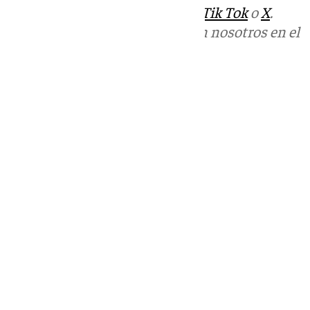
sociales:
Instagram
,
Facebook
,
Tik Tok
o
X
.
Puedes ponerte en contacto con nosotros en el
correo
informativos@101tv.es
Tags:
Últimas noticias