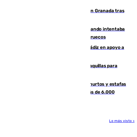
Benahavís
Angustioso rescate de una familia en Granada tras
caer su coche por un terraplén
Fallece un joven tras caer al mar cuando intentaba
entrar en parapente a Ceuta desde Marruecos
CIES NO moviliza a la provincia de Cádiz en apoyo a
la respuesta humanitaria de Ceuta
El mercado de Jerez refrigera sus taquillas para
facilitar las compras a sus visitantes
Detenida una pareja por presuntos hurtos y estafas
en Málaga tras ser descubiertos con más de 6.000
euros
Lo más visto >
Más noticias