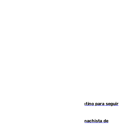
Marruecos, la principal baza de Infantino para seguir
al frente de la FIFA
Pedro Sánchez condena el crimen machista de