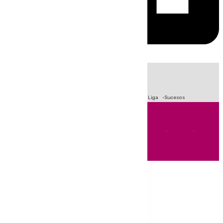
HOY
|
Fútbol
Primera División
Crisis Migratoria en Ceuta
LaLiga
Sucesos
Andalucía