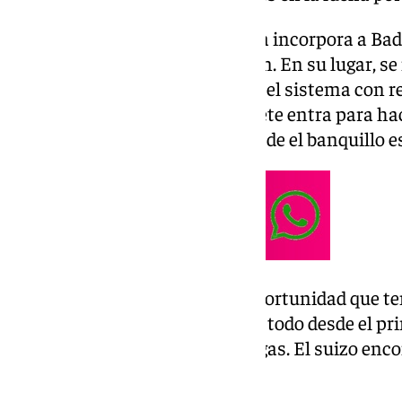
En cuanto a los onces, Pimienta incorpora a Badé
en el anterior partido de sanción. En su lugar, s
parte, Arrasate decidió cambiar el sistema con r
frente a la UD Las Palmas. Copete entra para hac
mientras que Navarro parte desde el banquillo es
El Sevilla FC, conocedor de la oportunidad que t
una plaza europea, salió a darlo todo desde el p
los primeros compases fue Vargas. El suizo enco
de baile con la que divertirse.