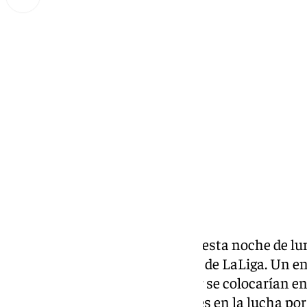
Lynx Devs
lunes, 24 febrero 2025, 22:59
Compartir:
El
Sevilla FC
recibía al Mallorca esta noche de lu
correspondiente a la jornada 25 de LaLiga. Un e
para los locales, ya que de ganar se colocarían e
tabla, que mete a los hispalenses en la lucha po