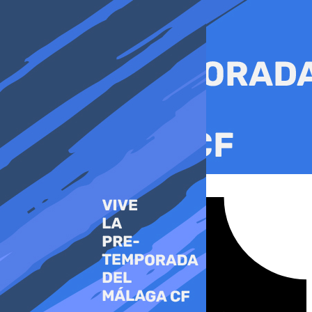
Ir
al
contenido
Tiktok