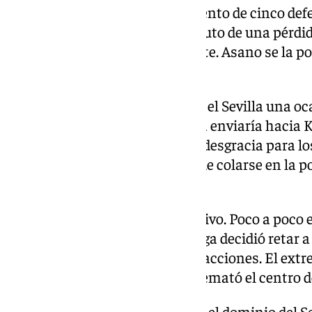
El Mallorca, con ese planteamiento de cinco defen
y esperó su torno a la contra. Fruto de una pérdid
los visitantes en la primera parte. Asano se la po
kosovar no llegaría a rematar.
A la salida de un córner, tendría el Sevilla una 
el balón y Saúl con el tacón se la enviaría hacia 
remataría de primera, pero por desgracia para los
sacaría Omar Mascarell antes de colarse en la po
defensor.
El Sevilla era un vendaval ofensivo. Poco a poco 
siempre, Dodi Lukebakio. El belga decidió retar 
de seguirle el ritmo en muchas acciones. El extr
primer tanto del partido, pero remató el centro 
Aunque el Mallorca se defendía, el dominio del Se