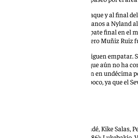
El Mallorca se desplegaba en ataque y al final de
centro que se le escapa de las manos a Nyland al 
pies de Valjent, que ponía el empate final en el 
Sevilla protestarían la acción, pero Muñiz Ruiz fu
Finalmente, los sevillistas consiguen empatar. S
las dos victorias consecutivas, que aún no ha 
empate que deja a los de Nervión en undécima pos
plaza. Un resultado que sabe a poco, ya que el Se
verde al Mallorca.
FICHA TÉCNICA
Sevilla FC: Nyland; Carmona, Badé, Kike Salas, 
Saúl, Juanlu (Manu Bueno, min.86); Lukebakio, Va