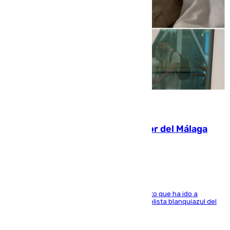
07.08.2026
Isco, la nueva mascota del jugador del Málaga
Dani Lorenzo
El centrocampista marbellí es ‘padre’ de un gato que ha ido a
recoger a Vigo y su nombre es como el exfutbolista blanquiazul del
Arroyo de la Miel