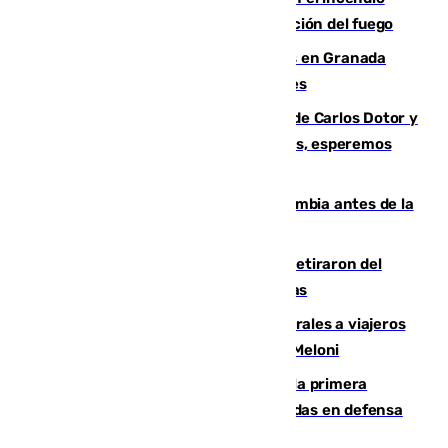
forestal de Niebla por la compleja evolución del fuego
Controlado un incendio de rastrojos en Granada
junto a la autovía y al Callejón de Nogales
Juanfran Funes, sobre las lesiones de Carlos Dotor y
Fernando Calero: “Estamos preocupados, esperemos
que no sea nada”
Felipe VI refuerza los lazos con Colombia antes de la
llegada del nuevo presidente
Fernando Calero y Carlos Dotor se retiraron del
encuentro contra el Ceuta con molestias
España restablece controles temporales a viajeros
procedentes de Italia como repuesta a Meloni
El Málaga cae ante el Ceuta y suma la primera
derrota de la pretemporada dejando dudas en defensa