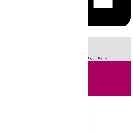
HOY
|
Fútbol
Primera División
Crisis Migratoria en Ceuta
LaLiga
Sucesos
Andalucía