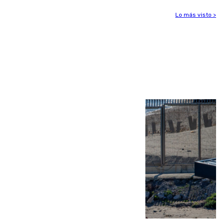
Lo más visto >
Más noticias
Ver más >