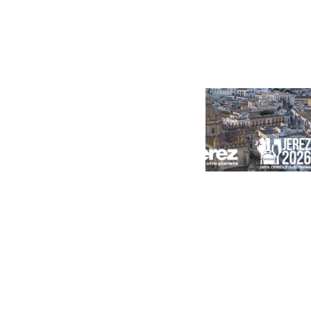
Portada
Andalucía
Sevilla
Málaga
Granada