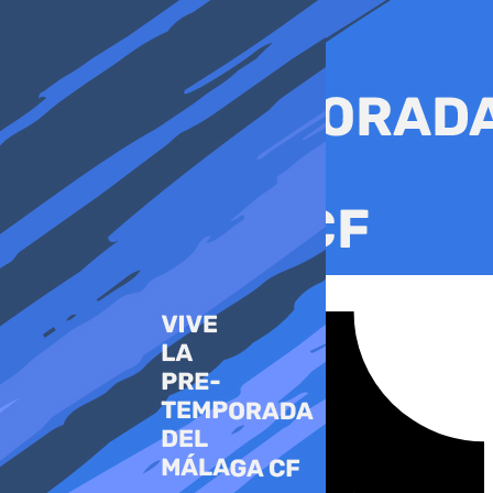
Ir
al
contenido
Tiktok