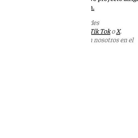
primero contra un rival
Euroliga.
Más noticias de
101TV
en las redes
sociales:
Instagram
,
Facebook
,
Tik Tok
o
X
.
Puedes ponerte en contacto con nosotros en el
correo
informativos@101tv.es
Tags:
Últimas noticias