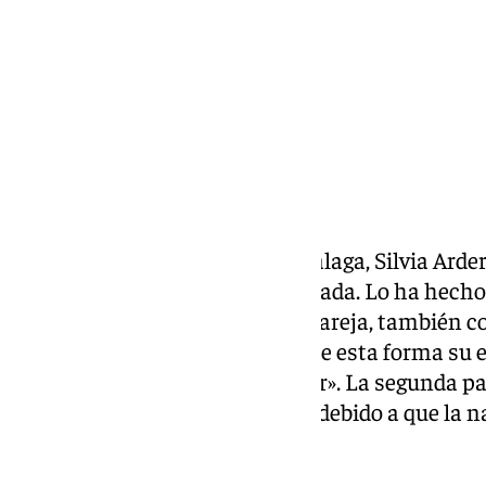
Compartir:
La jugadora del Costa del Sol Málaga, Silvia Arde
este domingo que está embarazada. Lo ha hecho a
en una publicación junto a su pareja, también c
Medeiros. Arderius anunciaba de esta forma su e
es mágico. Mais amor pra dividir». La segunda p
amor para dividir en portugués debido a que la n
brasileña.