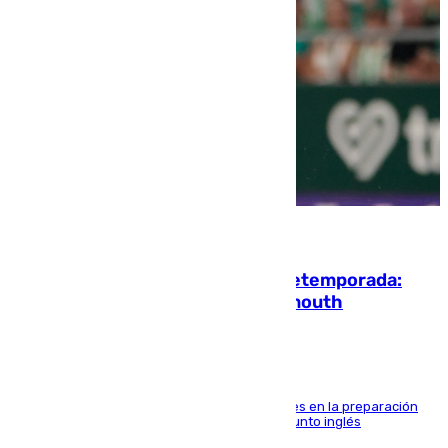
10.08.2026
La ‘delicatessen’ de Isco en la pretemporada:
pisadita y cañito ante el Bournemouth
El malagueño sigue mejorando sus sensaciones en la preparación
veraniega con minutos de calidad ante el conjunto inglés