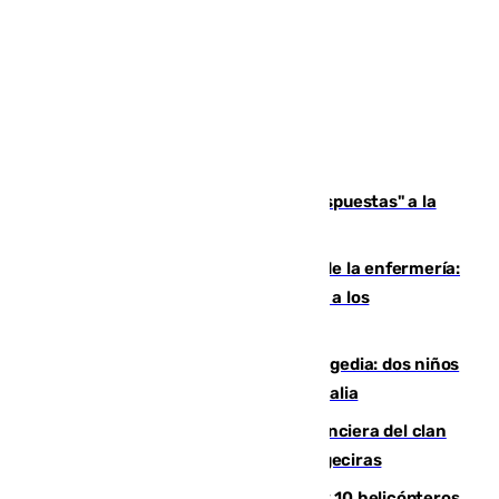
Más de 15.000 ceutíes reclaman "respuestas" a la
crisis migratoria
Buenas noticias para el Málaga desde la enfermería:
Juan Cruz se incorpora con normalidad a los
entrenamientos
Una venganza familiar acaba en tragedia: dos niños
y un adulto mueren en una piscina en Italia
Golpe definitivo a la estructura financiera del clan
de los hermanos Sánchez Castro en Algeciras
Más de 600 bomberos, 169 medios y 10 helicópteros