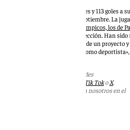
Con 105 partidos internacionales y 113 goles a su
a las ‘Guerreras’ en el mes de septiembre. La ju
tres Europeos y
unos Juegos Olímpicos, los de P
carrera que he tenido con la selección. Han si
sintiéndome parte de un grupo, de un proyecto y
es lo máximo que puedes vivir como deportista»,
Española de Balonmano.
Más noticias de
101TV
en las redes
sociales:
Instagram
,
Facebook
,
Tik Tok
o
X
.
Puedes ponerte en contacto con nosotros en el
correo
informativos@101tv.es
Tags:
Últimas noticias