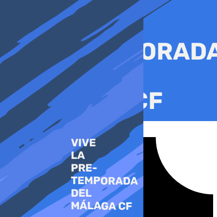
Ir
al
contenido
Tiktok