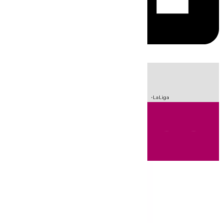
HOY
|
Sucesos
Crisis Migratoria en Ceuta
Fútbol
Incendios
LaLiga
Andalucía