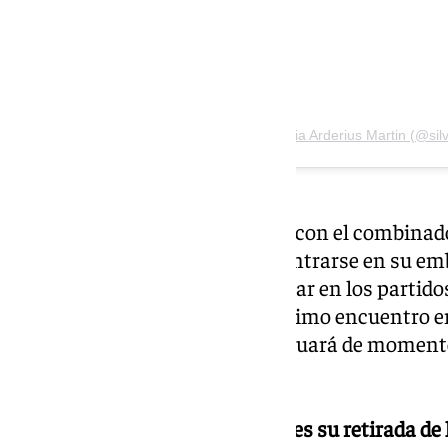
Una publicación compartida de Silvia Arderius Martin (@silv
De esta forma, la internacional con el combina
carrera deportiva para poder centrarse en su em
ya llevaba semanas sin participar en los partidos
lesión. La central disputó su último encuentro e
la jugadora Isa Medeiros continuará de momento
en el Costa del Sol Málaga.
Arderius anunció hace dos meses su retirada de 