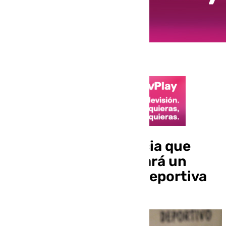
Silvia Arderius anuncia que
está embarazada y hará un
parón en su carrera deportiva