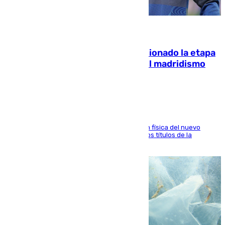
06.08.2026
El malagueño Brahim afronta ilusionado la etapa
con Mourinho y considera que «el madridismo
está contento con mi fútbol»
El atacante malagueño destaca la preparación física del nuevo
cuerpo técnico y fija como meta pelear todos los títulos de la
temporada