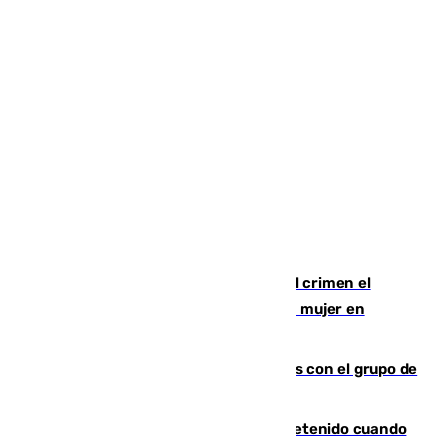
Confiesa en un diario ser el autor del crimen el
hombre en prisión por asesinato de una mujer en
Benahavís
Juanpe vuelve a los entrenamientos con el grupo de
manera progresiva
Mata a su expareja en Murcia y es detenido cuando