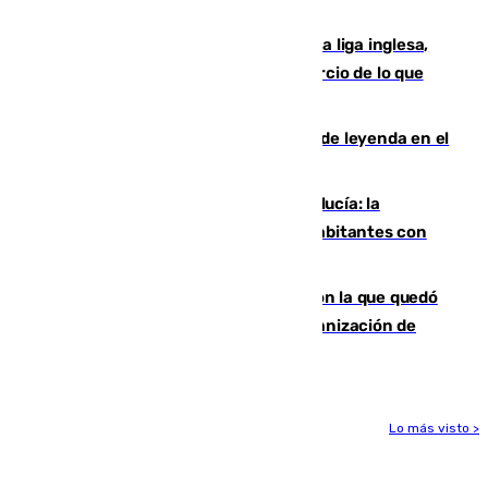
huía hacia Granada
El Boreham Wood, equipo de la quinta liga inglesa,
rechaza una oferta equivalente a un tercio de lo que
vale el club por un jugador
La familia Hernangómez: un legado de leyenda en el
mundo del baloncesto
Nuevo récord de población en Andalucía: la
comunidad supera los 8,7 millones de habitantes con
una alta tasa de extranjeros
Agrede sexualmente a una mujer con la que quedó
por Instagram: dos años prisión e indemnización de
9.000 euros
Lo más visto >
Más noticias