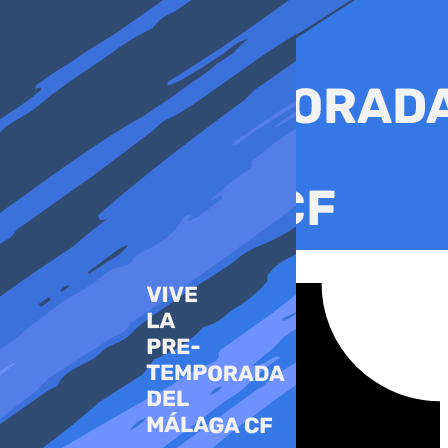
Ir
al
contenido
Tiktok