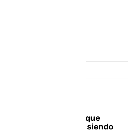
Andalucía
Silvia Arderius: «Hay que
normalizar ser madre siendo