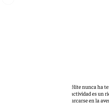
Miguel Alfonso
viernes, 15 noviembre 2024, 17:56
Compartir:
La maternidad en el deporte de élite nunca ha t
«hacer una pausa de un año de actividad es un ri
ha tenido miedo de parar y embarcarse en la ave