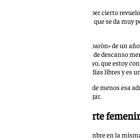
«Contábamos con que podía haber cierto revuelo
principio, porque es una noticia que se da muy po
añadido Arderius.
Asimismo, ha agradecido este «parón» de un año
para respirar»: «Hay un aspecto de descanso me
la vida de una deportista, como yo, que estoy con 
temporada tras temporada sin días libres y es u
Aunque, ha admitido que «echa de menos esa adr
cuando ve a sus compañeras jugar.
Machismo en el deporte femeni
«Haciendo lo mismo que un hombre en la misma 