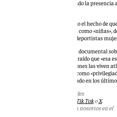
infantiliza». Arderius ha analizado la presencia
deporte femenino.
En el programa se ha comentado el hecho de que e
femenino se refiera a las atletas como «niñas», d
«quita mérito» al trabajo de las deportistas muje
También ha hecho referencia al documental sobr
Fútbol Femenina, del que ha extraído que «esa es
femenino», ya que «esas situaciones las viven at
siente el
balonmano femenino
como «privilegiad
los «pasos de gigante que han dado en los último
Más noticias de
101TV
en las redes
sociales:
Instagram
,
Facebook
,
Tik Tok
o
X
.
Puedes ponerte en contacto con nosotros en el
correo
informativos@101tv.es