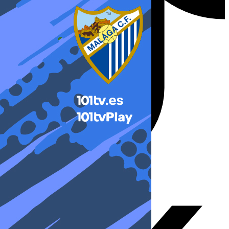
X-twitter