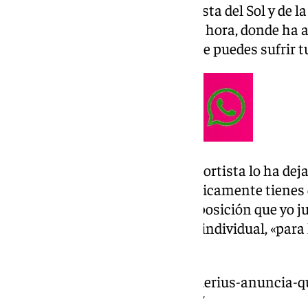
La jugadora del C.B.F Málaga Costa del Sol y de l
Balonmano ha visitado Llegó la hora, donde ha a
«los posibles cambios físicos que puedes sufrir t
En cuanto al balonmano, la deportista lo ha dej
desde el primer momento prácticamente tienes q
mucho contacto, sobre todo la posición que yo j
va a dejar de entrenar de forma individual, «para
afirmado.
https://www.101tv.es/silvia-arderius-anuncia-
paron-en-su-carrera-deportiva/