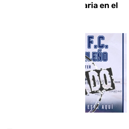
intoxicación alimentaria en el
filial rojiblanco