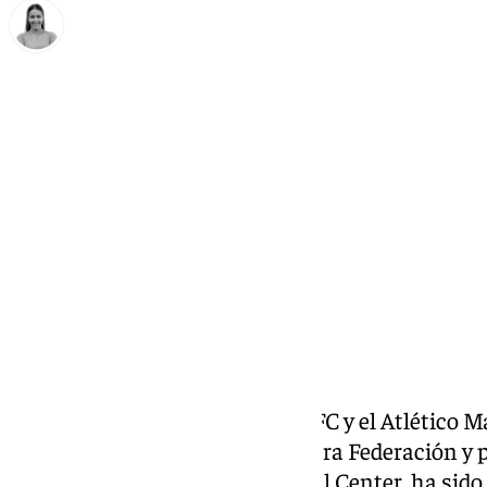
Natalia Baena
sábado, 22 noviembre 2025, 17:54
Compartir:
El encuentro entre el Marbella FC y el Atlético M
13ª jornada del grupo 2 de Primera Federación y p
16.00 horas en el Banús Football Center, ha sido