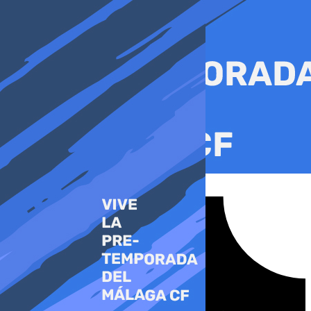
Ir
al
contenido
Tiktok