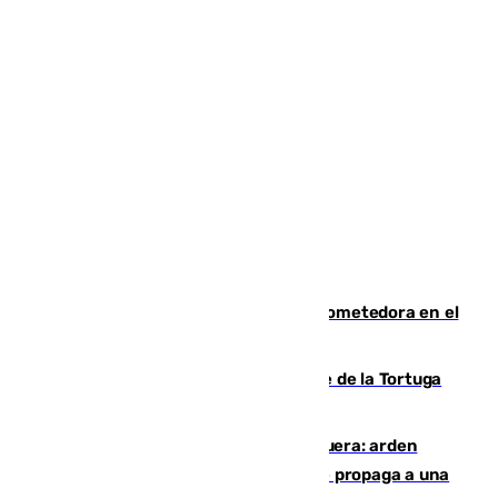
El año 2007, una generación muy prometedora en el
mundo del fútbol
Incendio forestal en el paraje Monte de la Tortuga
de Málaga
Incendio en un vertedero de Antequera: arden
chatarra, muebles y palets y el fuego se propaga a una