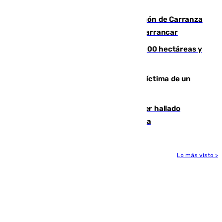
zona de monte
Las Palmas conquista el Trofeo Ramón de Carranza
y somete a un Cádiz que no termina de arrancar
El incendio de Niebla alcanza las 8.000 hectáreas y
mantiene desalojadas a 474 personas
El tenista checho Lehecka, nueva víctima de un
Rafa Jódar que está siendo imparable
Muere un hombre de 58 años tras ser hallado
inconsciente en una piscina en Cómpeta
Lo más visto >
Más noticias
Ver más >