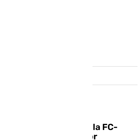
Andalucía
Suspendido el Marbella FC-
Atlético Madrileño por