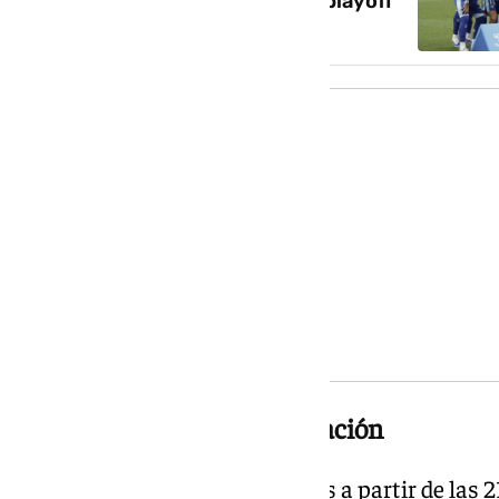
múltiples del Málaga de cara al playoff
Última jornada
Zaragoza-Málaga
Almería-Valladolid
Dépor-Las Palmas
Castellón-Eibar
Burgos-Andorra
Un duelo directo por la salvación
Se la juegan Leganés y Mirandés a partir de las 