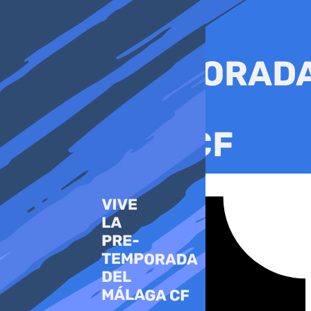
Ir
al
contenido
Tiktok