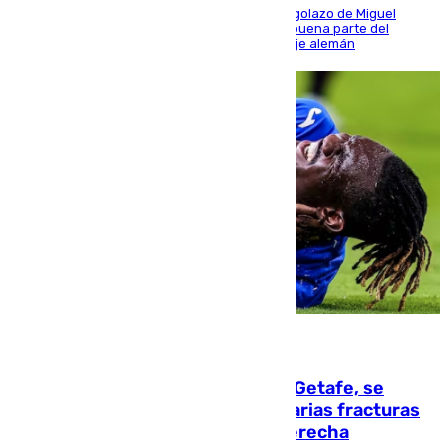
El conjunto de Luis García se adelantó con un golazo de Miguel
Sierra y ofreció buenas sensaciones durante buena parte del
encuentro, pero acabó cediendo ante el empuje alemán
08.08.2026
Christantus Uche, delantero del Getafe, se
perderá toda la temporada por varias fracturas
en los ligamentos de su rodilla derecha