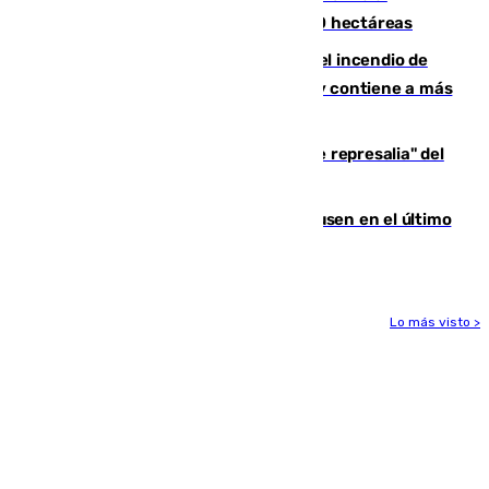
incendio de Niebla, que supera las 4.000 hectáreas
340 personas más desalojadas por el incendio de
Niebla, que mantiene a 410 evacuadas y contiene a más
de 500 efectivos trabajando
Italia responde ante las "medidas de represalia" del
Gobierno de Sánchez
El Sevilla se desinfla ante el Leverkusen en el último
ensayo (1-2)
Lo más visto >
Más noticias
Ver más >