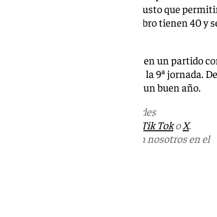
tienen 43 puntos, la diferencia justo que permiti
de victoria. Los de Miranda de Ebro tienen 40 y 
el golaveraje ganado.
En la ida el resultado fue de 0-0 en un partido 
del Mirandés correspondiente a la 9ª jornada. 
y ambos equipos no han tenido un buen año.
Más noticias de
101TV
en las redes
sociales:
Instagram
,
Facebook
,
Tik Tok
o
X
.
Puedes ponerte en contacto con nosotros en el
correo
informativos@101tv.es
Tags:
Fútbol
LaLiga
Segunda División
Últimas noticias