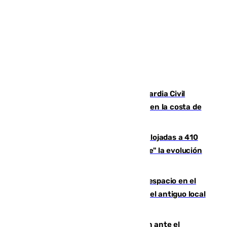
Persecución en Punta Umbría: la Guardia Civil
interviene más de 800 kilos de cocaína en la costa de
Huelva
El incendio de Niebla mantiene desalojadas a 410
personas que siguen con "incertidumbre" la evolución
del viento
Las marcas internacionales ganan espacio en el
Centro de Málaga: la Tagliatella abre en el antiguo local
de Vox Sports Bar
Moreno pide extremar la precaución ante el