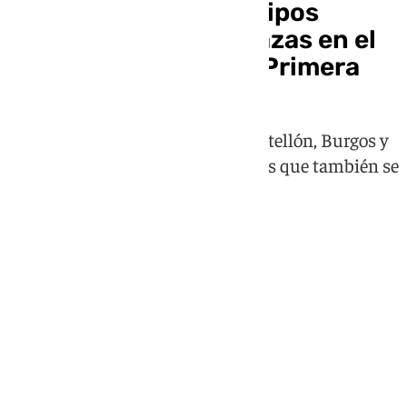
Todo o nada: seis equipos
luchan por cuatro plazas en el
playoff de ascenso a Primera
Almería, Málaga, Las Palmas, Castellón, Burgos y
Eibar son los implicados, mientras que también se
conocerá el último descendido