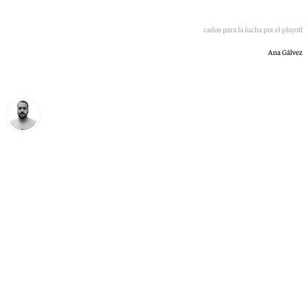
Diseño de los equipos implicados para la lucha por el playoff
Ana Gálvez
Pedro Jiménez
sábado, 30 mayo 2026, 20:26
Compartir: