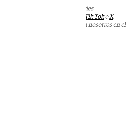
Más noticias de
101TV
en las redes
sociales:
Instagram
,
Facebook
,
Tik Tok
o
X
.
Puedes ponerte en contacto con nosotros en el
correo
informativos@101tv.es
Tags:
Últimas noticias