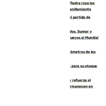
La laguna malagueña de Fuente de Piedra roza las
30.000 parejas de flamencos antes del anillamiento
Sigue en directo la retransmisión del partido de
pretemporada Málaga-Al-Arabi
La crisis migratoria de Ceuta une a Vox, Sumar y
Podemos contra la candidatura de Marruecos al Mundial
2030
Diputación limpia de residuos 170 kilómetros de los
principales caminos del Rocío en Sevilla
El Real Madrid ficha a Yan Diomande para su ataque
por 125 millones
El Gobierno instala duchas y baños y refuerza el
CETI para los miles de migrantes que permanecen en
Ceuta