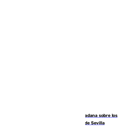
PSOE y Vox critican la consulta ciudadana sobre los
toldos que ha lanzado el Ayuntamiento de Sevilla