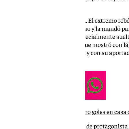
cara a puerta a la vez.
El primero gol lo anotó Larrubia. El extremo ro
salir de atrás el cuadro andorrano y la mandó pa
Además, el de La Luz estaba especialmente suelto
gol que supuso una liberación que mostró con lá
en el último partido estuvo bien y con su aporta
se reafirma su buen progreso.
El Málaga no marcaba cuatro goles en casa 
El segundo tanto también tiene de protagonista al