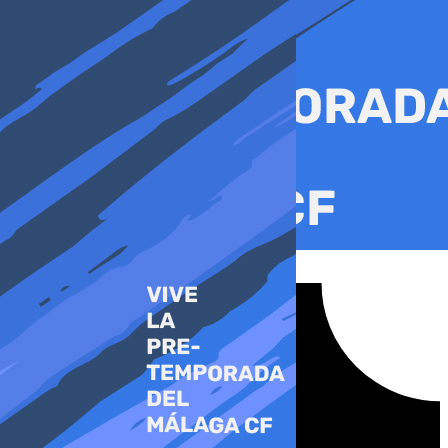
Ir
al
contenido
Tiktok