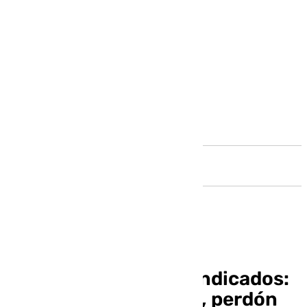
Andalucía
Tres goleadores reivindicados:
Lágrimas de Larrubia, perdón