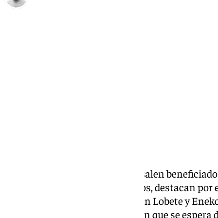
Pedro Jiménez
domingo, 26 octubre 2025, 21:07
Compartir:
Hay numerosos jugadores que salen beneficiados
Andorra por 4-1
, pero tres de ellos, destacan por 
goleadores (David Larrubia, Julen Lobete y Eneko 
no estaban mostrando la versión que se espera d