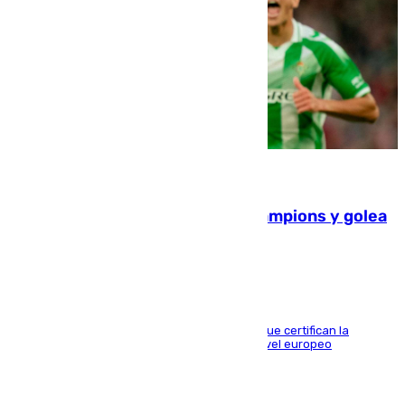
06.08.2026
El Betis supera el examen de Champions y golea
al Arsenal en Dublín (1-3)
Riquelme, Deossa y Fornals firman los tantos que certifican la
superioridad bética ante un rival de máximo nivel europeo