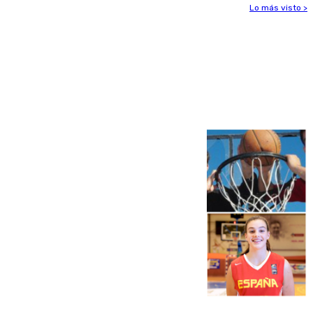
Lo más visto >
Más noticias
Ver más >