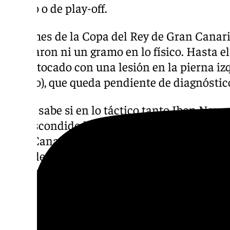
copero o de play-off.
A un mes de la Copa del Rey de Gran Canaria
guardaron ni un gramo en lo físico. Hasta e
acabó tocado con una lesión en la pierna izq
gemelo), que queda pendiente de diagnóstic
Quién sabe si en lo táctico tanto Ibon Nava
han escondido ligeramente algunas balas pa
Islas Canarias y para cuando haya que verse 
largo de 2025. Lo que no reservaron fueron 
mucha anotación, de sudor, arañazos e imp
descansar.
El Valencia, más atinado en l