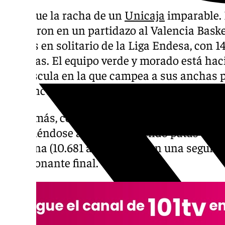
Prosigue la racha de un
Unicaja
imparable. 
vencieron en un partidazo al Valencia Baske
líderes en solitario de la Liga Endesa, con 1
derrotas. El equipo verde y morado está h
mayúscula en la que campea a sus anchas p
y no encuentra oposición en la BCL.
Y, además, con un triunfo que será difícil d
reponiéndose a todo, y poniendo patas abajo
Carpena (10.681 asistentes) con una segund
emocionante final.