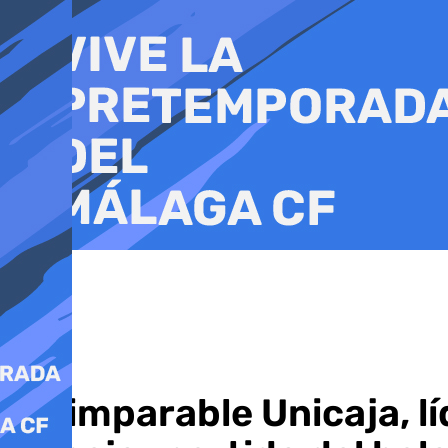
Ir
al
contenido
Un imparable Unicaja, lí