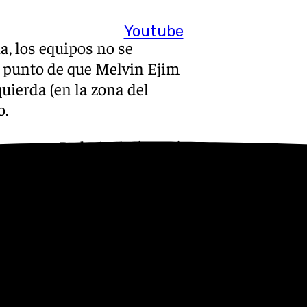
Youtube
, los equipos no se
l punto de que Melvin Ejim
uierda (en la zona del
o.
rro como Pedro Martínez sí
ra lo que acontezca en las
las caras otras veces a lo
los puntos en un duelo de
actos. Ya habrá tiempo de
a primera mitad