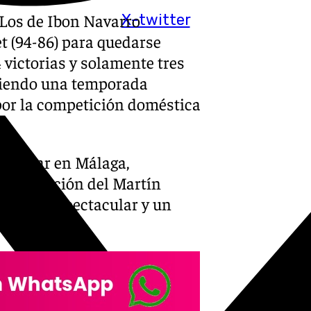
Los de Ibon Navarro
X-twitter
t (94-86) para quedarse
4 victorias y solamente tres
aciendo una temporada
or la competición doméstica
e olvidar en Málaga,
 a la afición del Martín
a parte espectacular y un