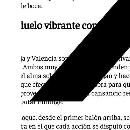
pedir de boca.
Un duelo vibrante como antic
Rey
Unicaja y Valencia son dos equipos relativ
rabiar. Ambos muy intensos, que defienden y
dejan el alma sobre el parqué, se fajan y ha
la par que efectivo, razones de sobra para q
ACB aprovechando ese menor cansancio res
no disputar Euroliga.
Y el choque, desde el primer balón arriba, se
enérgica en el que cada acción se disputó c