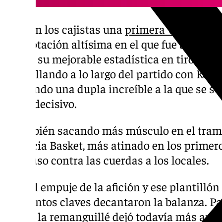
Cierran los cajistas una
primera vuelta
enor
de anotación altísima en el que fue a remol
pese a su mejorable estadística en tiro de tre
maquillando a lo largo del partido con Kend
formando una dupla increíble a la que se 
triple decisivo.
Y también sacando más músculo en el tramo
Valencia Basket, más atinado en los primeros
que puso contra las cuerdas a los locales.
Pero el empuje de la afición y ese plantillón
momentos claves decantaron la balanza. Par
Díaz a la remanguillé dejó todavía más ampli