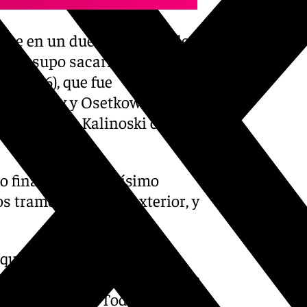
me en un duelo memorable
que y supo sacarlo adelante
s (11-36), que fue
rick Perry y Osetkowski
sumó además Kalinoski con un
 final que un durísimo
 tramos en el tiro exterior, y
 que saca la garra en los
a colmo, un triple de Alberto
o el ‘average’. Todo salió a