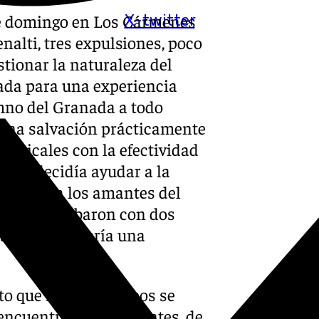
te domingo en Los Cármenes
X-twitter
nalti, tres expulsiones, poco
stionar la naturaleza del
grada para una experiencia
mno del Granada a todo
 una salvación prácticamente
verticales con la efectividad
Dios decidía ayudar a la
 feo, para los amantes del
eta, que acabaron con dos
todo, aparecería una
nto que los dos equipos se
encuentro de los de antes, de