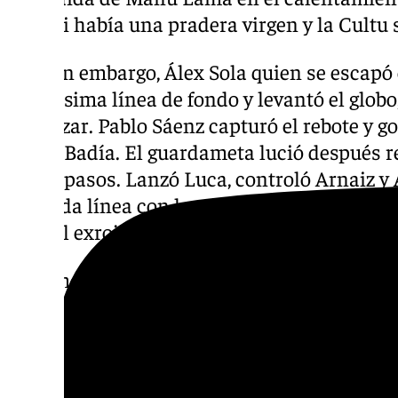
Naasei había una pradera virgen y la Cultu 
Fue, sin embargo, Álex Sola quien se escapó 
mismísima línea de fondo y levantó el globo
encauzar. Pablo Sáenz capturó el rebote y g
Edgar Badía. El guardameta lució después re
pocos pasos. Lanzó Luca, controló Arnaiz y 
segunda línea con los ojos inyectados en san
duro el exrojiblanco para escupir el peligro.
Al ritmo del voleón sin cálculo se fue anim
Diallo y Pablo Sáenz conectó con el interior d
Luego robó Arnaiz, aletargada la Cultural Le
Álex Sola. El de San Sebastián, sin embargo
dedo con la misma rueca envenenada y se 