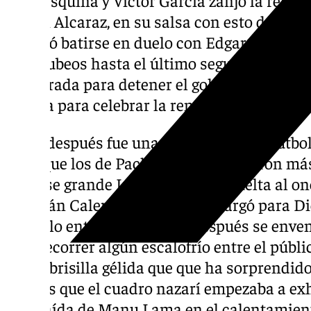
Rubén Alcaraz, en su salsa con esto del fútb
asumió batirse en duelo con Edgar Badía. El
sin titubeos hasta el último segundo, lector
la estirada para detener el golpeo pese a adi
guinda para celebrar la renovación del pivot
Lo de después fue una degustación de fútbo
en el que los de Pacheta se complicaron má
hacerse grande Luca Zidane, de vuelta al on
que Iván Calero controló y descargó para Di
cuchillo entre los dientes. Después se env
hizo recorrer algún escalofrío entre el públi
por la brisilla gélida que que ha sorprendido
caso es que el cuadro nazarí empezaba a exhi
la recaída de Manu Lama en el calentamient