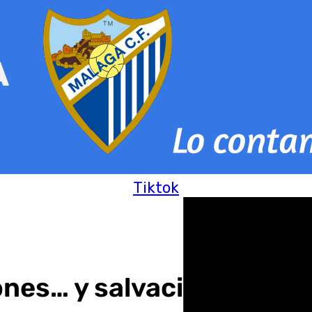
Tiktok
iones… y salvación casi a