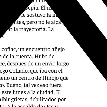
ol de color sepia. Él mismo
 arquero le sostuvo la mirada
 de mentes, pero no le alcanzó
vinar la trayectoria. La
e.
l coñac, un encuentro añejo
s de la cuenta. Hubo de
ce, después de un envío largo
ego Collado, que iba con el
enenó un centro de Hinojo que
co. Bueno, tal vez eso fuera
 este lunes a la ciudad. El
bir grietas, debilitados por
o. A la espalda de Oscar