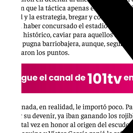
esos en que la táctica apenas era la ubicaci
césped y la estrategia, bregar y correr. Hub
podría haber concursado el estadio para s
tostón histórico, caviar para aquellos nostá
buena pugna barriobajera, aunque, seguro. Al
se llevaron los puntos.
Al Granada, en realidad, le importó poco. P
definir su devenir, ya iban ganando los roj
balas, tal vez en honor al origen del escud
en la esquina y Víctor García zanjó la refrie