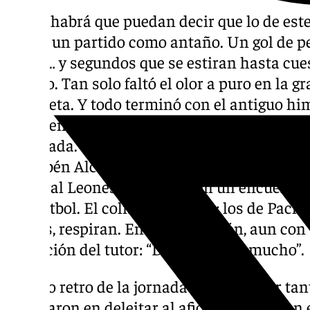
Pocos habrá que puedan decir que lo de es
no fue un partido como antaño. Un gol de pe
fútbol… y segundos que se estiran hasta cue
tiempo. Tan solo faltó el olor a puro en la 
completa. Y todo terminó con el antiguo hi
volumen, melodía triunfal con que celebrar
amarrada. Le bastó a los de franjas esta vez 
de Rubén Alcaraz, madrugador por si acaso 
Cultural Leonesa, y resistir en un encuentro
mal fútbol. El colista se hunde; los de Pach
menos, respiran. En su evaluación, aun con 
anotación del tutor: “Debe mejorar mucho”.
El rollo retro de la jornada pareció calar ta
esmeraron en deleitar al aficionado con un 