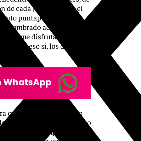
ón de cada jugador sobre el
o tanto puntapié que bien
er renombrado aeródromo. Un
lgicos que disfrutan de una
 menos, eso sí, los de casa
ara cuando quiso el partido
iblancos, que arrancaron como
o. Un ataque relámpago acabó
ga en el área con un placaje a