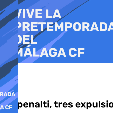
Ir
al
contenido
Un penalti, tres expuls