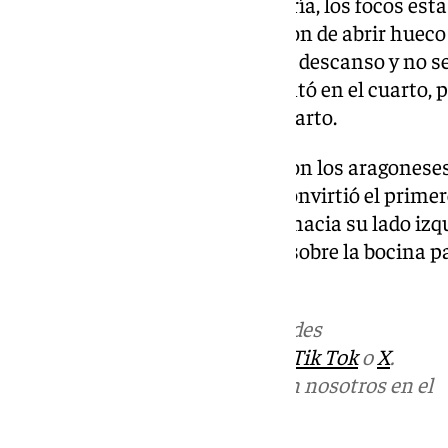
En la lucha por salvar la categoría, los focos es
Lugo. Aunque los locales trataron de abrir hueco
Zaragoza devolvió la igualdad al descanso y no se
el tercer periodo. Incluso remontó en el cuarto, 
avisando de un desenlace de infarto.
En los instantes finales volvieron los aragoneses
Trae Bell-Haynes tiros libres; convirtió el primer
su propio rebote, abrió el balón hacia su lado izq
desde ahí Spissu clavó el triple sobre la bocina pa
permanencia en ACB.
Más noticias de
101TV
en las redes
sociales:
Instagram
,
Facebook
,
Tik Tok
o
X
.
Puedes ponerte en contacto con nosotros en el
correo
informativos@101tv.es