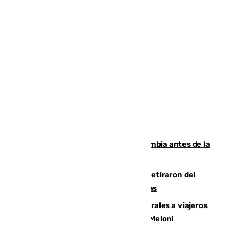
Felipe VI refuerza los lazos con Colombia antes de la
llegada del nuevo presidente
Fernando Calero y Carlos Dotor se retiraron del
encuentro contra el Ceuta con molestias
España restablece controles temporales a viajeros
procedentes de Italia como repuesta a Meloni