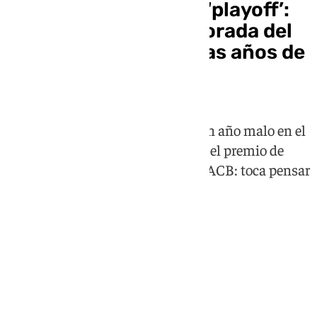
Unicaja se pierde los ‘playoff’:
decepcionante temporada del
equipo malagueño tras años de
gozos
Los de Ibon Navarro consuman un año malo en el
que por pura lógica se quedan sin el premio de
estar entre los ocho mejores de la ACB: toca pensar
en el verano