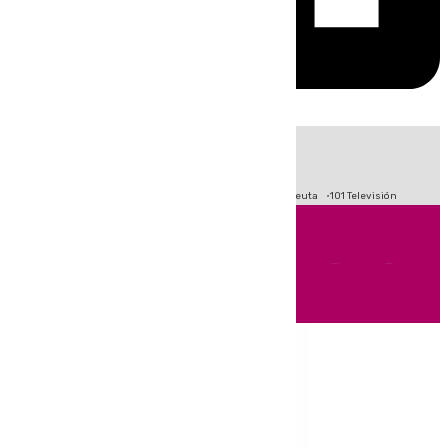
HOY
|
Fútbol
Primera División
LaLiga
Crisis Migratoria en Ceuta
101 Televisión
Andalucía