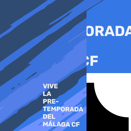
Ir
al
contenido
Tiktok