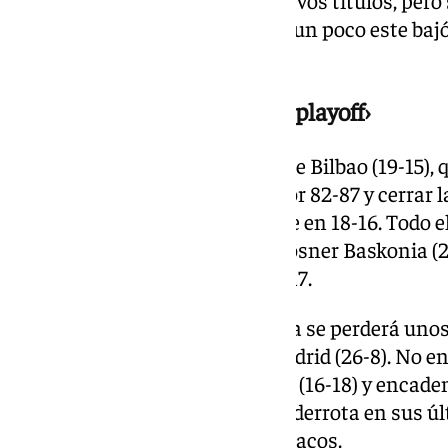
tiempo este verano y remontar un poco este bajó
de Los Guindos.
Surne Bilbao sí estará en el ‹playoff›
En esos ‹playoffs› estará el Surne Bilbao (19-15),
Laguna Tenerife hasta ganar por 82-87 y cerrar
19-15, dejando al propio Tenerife en 18-16. Todo 
derrota (92-89) en su visita al Kosner Baskonia 
se quedasen con balance de 17-17.
Por tanto, el conjunto de Málaga se perderá unos ‘
racha malísima el líder Real Madrid (26-8). No e
Manresa por 94-87 ante el BAXI (16-18) y encade
ACB; además, significó la sexta derrota en sus ú
su infausta final ante el Olympiacos.