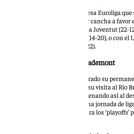
Para intentar lavar heridas por esa Euroliga que s
Sergio Scariolo tendrán el factor cancha a favor e
podrían encontrarse con el Asisa Joventut (22-12
82-77 contra el Bàsquet Girona (14-20), o con el
por 116-95 al Hiopos Lleida (12-22).
Milagrosa salvación del Casademont
El Casademont Zaragoza ha logrado su permanen
ganar este viernes por 94-95 en su visita al Río B
la bocina de Marco Spissu, condenando así al d
Canaria, durante una 34ª y última jornada de lig
Surne Bilbao el último billete para los ‘playoffs’ 
Unicaja de Málaga.