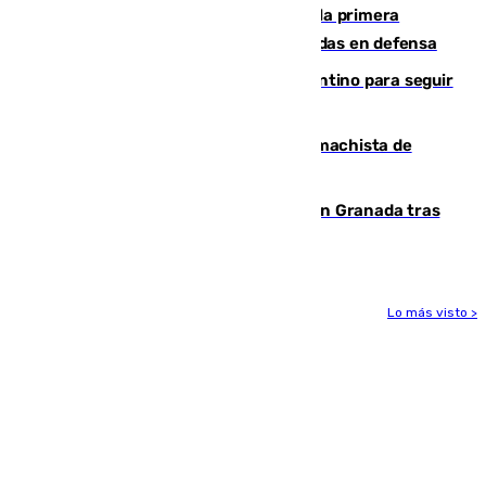
El Málaga cae ante el Ceuta y suma la primera
derrota de la pretemporada dejando dudas en defensa
Marruecos, la principal baza de Infantino para seguir
al frente de la FIFA
Pedro Sánchez condena el crimen machista de
Benahavís
Angustioso rescate de una familia en Granada tras
caer su coche por un terraplén
Lo más visto >
Más noticias
Ver más >