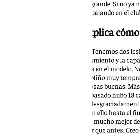
sentimiento de pertenencia es grande. Si no ya me
y lo que sientes es que estás trabajando en el club
13.19 horas | Loren explica cómo 
Hemos tenido un poco de todo. Tenemos dos lesi
plantilla, merman en el entrenamiento y la capa
posiciones que son importantes en el modelo. No
de Luismi. Viene también la de Niño muy tempra
compitiendo y hacer muchas cosas buenas. Más
penalizado muchísimo. El año pasado hubo 18 c
equipos de 22. Esto es el fútbol desgraciadament
Me he criado en eso y voy a ir con ello hasta el f
salir bien. En junio de 2025 está mucho mejor de
activos tienen mucho más valor que antes. Creo 