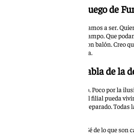
13.17 horas | Idea de juego de Fu
Tengo una idea clara de lo que vamos a ser. Qui
atrevido y que se entrega en el campo. Que poda
podamos dominar a los rivales on balón. Creo qu
que sería un error ir en otra línea.
13.15 horas | Funes habla de la d
Soy una persona de dormir poco. Poco por la ilus
Imaginad que un entrenador del filial pueda vivi
situación de la que me siento preparado. Todas 
Málaga van a ser pocas.
Conozco muy bien la plantilla. Sé de lo que son 