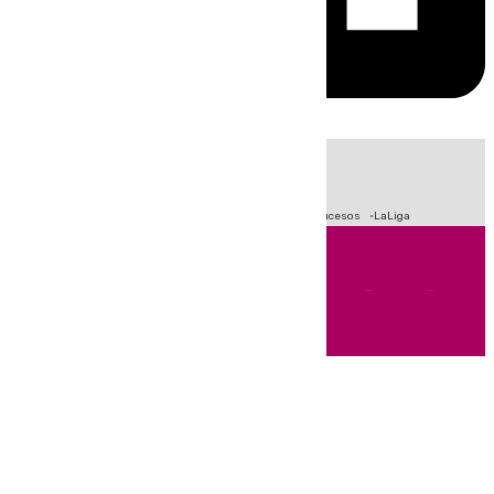
HOY
|
Fútbol
Primera División
Crisis Migratoria en Ceuta
Sucesos
LaLiga
Andalucía