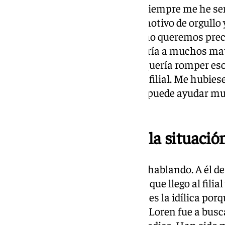
Para un hombre club como yo, siempre me he sent
valorar que pueda llegar es un motivo de orgull
ya con algunas personas, pero no queremos prec
iba a estar conmigo. Ya le gustaría a muchos ma
que llevamos juntos. Loren no quería romper eso
mantuviese la línea con él en el filial. Me hubie
conmigo, pero esa complicidad puede ayudar mu
perfiles
13.29 horas | Funes y la situación 
Al míster lo vi ayer y estuvimos hablando. A él d
este club. Cogió el testigo el año que llego al fili
capaz de hacer. La situación no es la idílica porq
Mucha gente puede pensar que Loren fue a busc
RFEF y no le dio la vuelta al periodico. Han sid