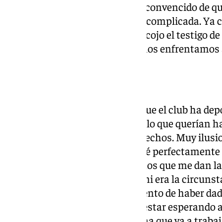
plantilla de mucha valía. Estoy convencido de que
de entrenador es una situación complicada. Ya c
del equipo en pretemporada. Recojo el testigo de 
pasó en el filial. Cuando llegué nos enfrentamos
13.13 horas | Funes
Quería agradecer la confianza que el club ha de
siempre una intención clara de lo que querían 
veces, lo han demostrado con hechos. Muy ilusio
equipo. Llevo mucho tiempo y sé perfectamente lo
representa. Hace casi cuatro años que me dan la
con el primer equipo. No se dio ni era la circunst
Afronto el reto, estoy muy contento de haber da
única para mí. La gente podría estar esperando 
mí van a encontrar a esa persona que va a traba