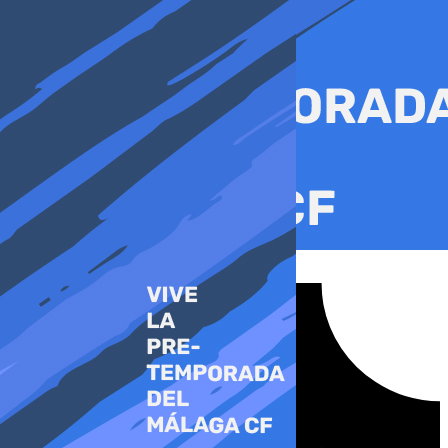
Ir
al
contenido
Tiktok