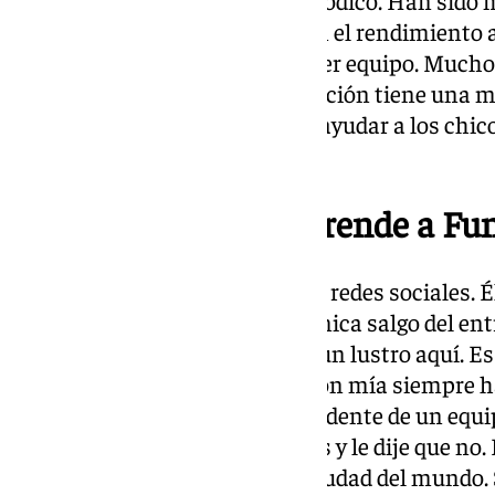
han subido al primer equipo. En el rendimiento 
si ninguno estuviera en el primer equipo. Much
adelante. El día a día la competición tiene una
nuestra es la de ser capaces de ayudar a los chi
quedarse en el primer equipo.
13.25 horas | ¿Le sorprende a Fu
Me sorprende porque sigues las redes sociales. 
confianza. Cuando me lo comunica salgo del ent
pilla de sorpresa. Llevo más de un lustro aquí. Es
filial con tanto tiempo. La ilusión mía siempre ha
pensamiento. Me llamó el presidente de un equ
categoría y mejores condiciones y le dije que no.
estar en el equipo de la mejor ciudad del mundo.