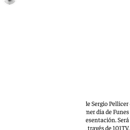
Pedro Jiménez
jueves, 20 noviembre 2025, 12:17
Compartir:
Horas después de la despedida de Sergio Pellicer
anunciando su sustituto. El primer día de Funes
malaguista empezará con su presentación. Será es
horas y se podrá ver en directo a través de 101T