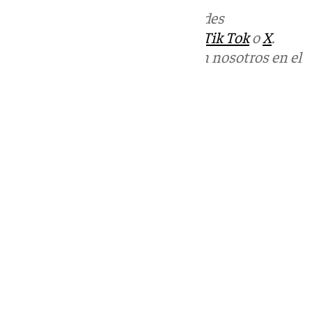
Más noticias de
101TV
en las redes
sociales:
Instagram
,
Facebook
,
Tik Tok
o
X
.
Puedes ponerte en contacto con nosotros en el
correo
informativos@101tv.es
Tags:
Últimas noticias