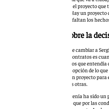
Me siento muy identificado con el proyecto qu
de las cosas más importantes. Hay un proyecto c
partícipe. Sobran las palabras y faltan los hec
13.05 horas | Loren sobre la deci
Cuando decidimos que había que cambiar a Sergi
Siempre pasa que al firmar los contratos es cua
listas de entrenadores, pero de los que entendía
entrenador del club es Funes, la opción de lo qu
había muchos más. Funes era un proyecto para e
opción tan importante como las otras.
De los pocos entrenadores que tenía ha sido un 
entendían que era un buen sitio que por las co