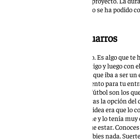
llegábamos. En otros ha sido el proyecto. La dura
hablar con tres posibilidades. No se ha podido c
motivos.
13.02 horas | Loren Juarros
«Funes, esto no es ningún regalo. Es algo que te 
que tuve una conversación contigo y luego con el 
haciendo siempre he pensando que iba a ser un 
Consideraba que el mejor momento para tu entra
de temporada. Los tiempos del fútbol son los que
Sergio ha tenido que salir y tú eras la opción del
trabajar otra opción ,porque mi idea era que lo 
temporada. Mi decisión era firme y lo tenía muy 
a llevar al equipo donde tiene que estar. Conoces 
puede ser. Sé tú mismo. No cambies nada. Suerte p