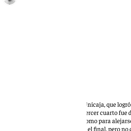
Pedro Jiménez
sábado, 15 febrero 2025, 20:40
Compartir:
Eliminatoria durísima para el Unicaja, que logró e
ganar al Tenerife por 90-83. El tercer cuarto fue 
sacase una ventaja suficiente como para alejarse
siguieron a máximo nivel hasta el final, pero no