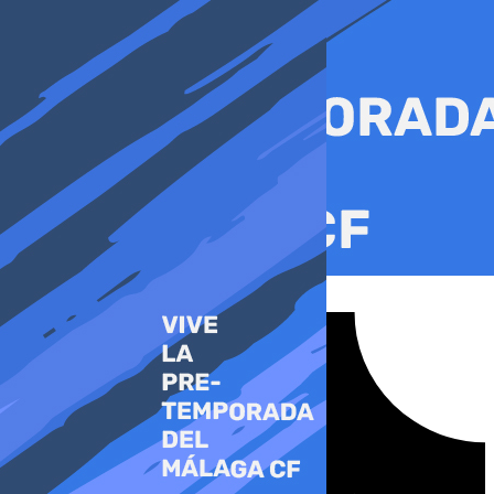
Ir
al
contenido
Tiktok