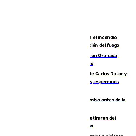
Activado el nivel 2 de emergencia en el incendio
forestal de Niebla por la compleja evolución del fuego
Controlado un incendio de rastrojos en Granada
junto a la autovía y al Callejón de Nogales
Juanfran Funes, sobre las lesiones de Carlos Dotor y
Fernando Calero: “Estamos preocupados, esperemos
que no sea nada”
Felipe VI refuerza los lazos con Colombia antes de la
llegada del nuevo presidente
Fernando Calero y Carlos Dotor se retiraron del
encuentro contra el Ceuta con molestias