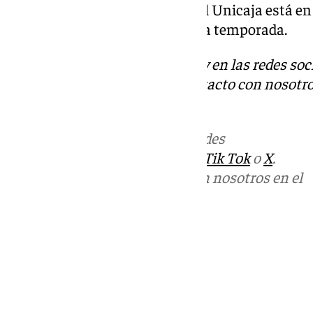
Terminó el partido con 90-83. El Unicaja está en l
a un nuevo título, el tercero de la temporada.
Descubre más noticias de 101Tv en las redes soc
Tok
o
X
. Puedes ponerte en contacto con nosotro
informativos@101tv.es
Más noticias de
101TV
en las redes
sociales:
Instagram
,
Facebook
,
Tik Tok
o
X
.
Puedes ponerte en contacto con nosotros en el
correo
informativos@101tv.es
Tags:
Últimas noticias