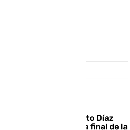
Andalucía
Yankuba Sima y Alberto Díaz
meten al Unicaja en la final de la