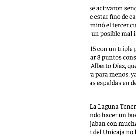
A partir de ese momento sí que se activaron se
estaba espectacular y además de estar fino de ca
era una fortaleza. El Unicaja terminó el tercer 
diferencia que era un bálsamo a un posible mal in
Osetkowski puso la máxima en 15 con un triple p
respondió con autoridad al sumar 8 puntos cons
Navarro a pedir tiempo muerto. Alberto Díaz, qu
aclamados por el público y no era para menos, ya
malagueño se echó el equipo a las espaldas en def
ataque de los suyos.
Al grito de ‘sí se puede’ de fondo La Laguna Tene
cajista, que no estaba consiguiendo hacer un bu
minutos previos al final se antojaban con mucha 
los tinerfeños y la buena gestión del Unicaja no