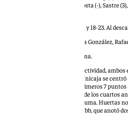
Bruno Fitipaldo (5), Lluís Costa (-), Sastre (3
Abromaitis (3).
Parciales: 21-15, 17-24, 34-21 y 18-23. Al desc
Árbitros: Juan Carlos García González, Rafae
Pabellón: Gran Canaria Arena.
Empezó el partido con mucha actividad, ambos 
sabiendo lo que se jugaban. El Unicaja se centró
Yankuba Sima, que anotó los primeros 7 puntos 
Guerra (MVP de la eliminatoria de los cuartos ant
testigo y también comenzó su suma. Huertas no
al aro y decidió apostar por Scrubb, que anotó do
que finalizaría 21-15.