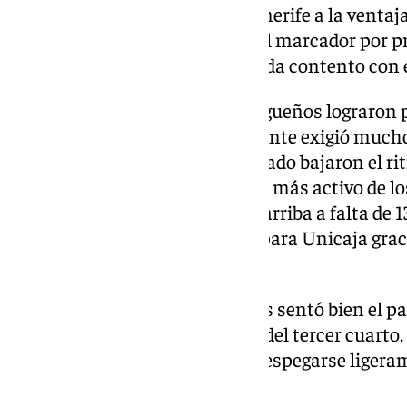
Reaccionó inmediatamente Tenerife a la ventaja c
que les situaba por delante en el marcador por pr
Ibon Navarro, que no estuvo nada contento con e
Con el tiempo muerto los malagueños lograron pa
cuadro que actuaba como visitante exigió mucho a
falta pronto. Los de verde y morado bajaron el r
triples fallados. Guerra, hombre más activo de lo
mate que puso a los suyos tres arriba a falta de 1
descanso con dos puntos más para Unicaja gracia
tiro libre.
A ninguno de los dos equipos les sentó bien el pa
estuvieron fallones en el inicio del tercer cuart
los ataques y Unicaja lograba despegarse ligeram
ecuador (50-47).