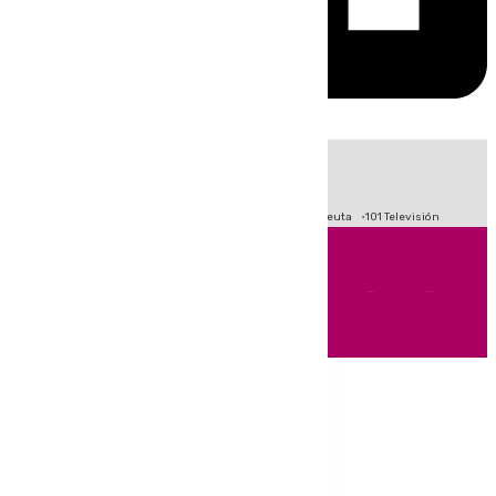
HOY
|
Fútbol
Primera División
LaLiga
Crisis Migratoria en Ceuta
101 Televisión
Andalucía