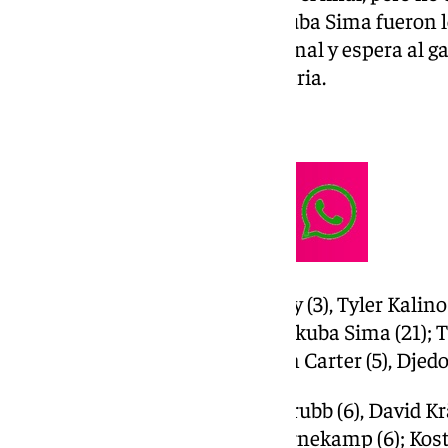
diferencia. Alberto Díaz y Yankuba Sima fueron l
Navarro. El Unicaja está en la final y espera al g
Madrid y Dreamland Gran Canaria.
Ficha técnica:
Unicaja (90): Kendrick Perry (3), Tyler Kalino
Dylan Osetkowski (7) y Yankuba Sima (21); T
(12), Alberto Díaz (13), Tyson Carter (5), Djedovi
La Laguna Tenerife (83): Scrubb (6), David 
(18), Fran Guerra (16) y Doornekamp (6); Kost