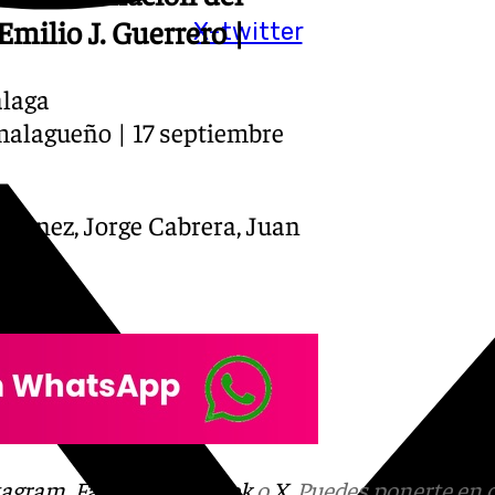
Emilio J. Guerrero |
X-twitter
laga
alagueño | 17 septiembre
ménez, Jorge Cabrera, Juan
tagram
,
Facebook
,
Tik Tok
o
X
. Puedes ponerte en 