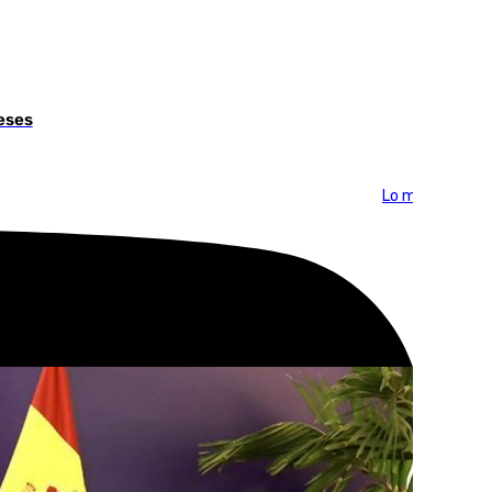
eses
Lo más visto >