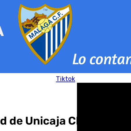
Tiktok
d de Unicaja CB en 101tv