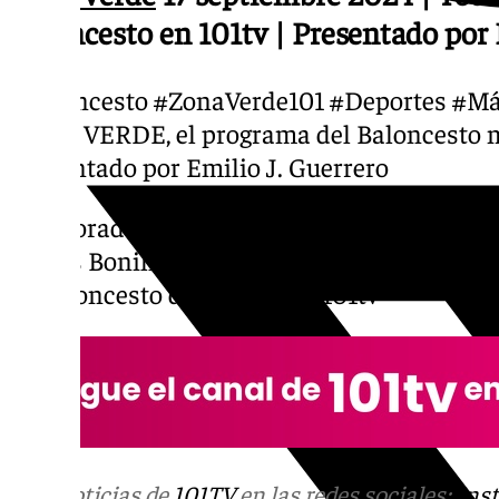
Baloncesto en 101tv | Presentado por 
#Baloncesto #ZonaVerde101 #Deportes #Má
ZONA VERDE, el programa del Baloncesto m
Presentado por Emilio J. Guerrero
Colaboradores: Anicert Lavodrama, Pedro Ji
Carlos Bonilla y Pedro Ramírez
El Baloncesto de Málaga en 101tv
Más noticias de
101TV
en las redes sociales:
Ins