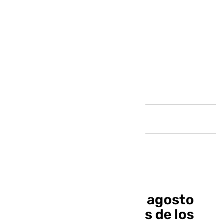
Andalucía
El IPC baja al 2,3% en agosto
tras crecer los precios de los