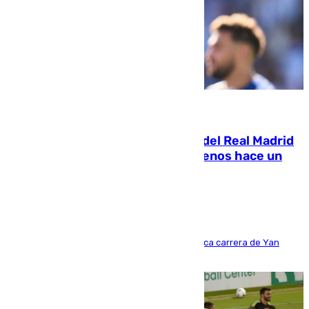
07.08.2026
El fichaje más caro de la historia del Real Madrid
costaba 105 millones de euros menos hace un
año y jugaba en Leganés
Del filial pepinero a récord absoluto: la meteórica carrera de Yan
Diomande en solo doce meses