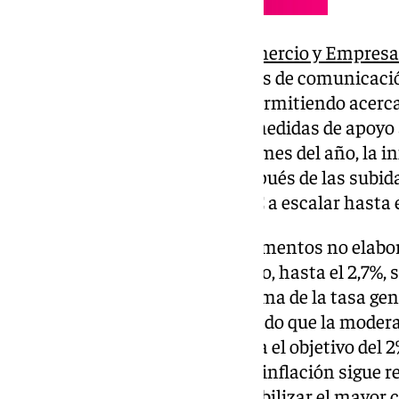
El
Ministerio de Economía, Comercio y Empresa
valoración remitida a los medios de comunicaci
precio de los alimentos «está permitiendo acerca
al índice general, gracias a las medidas de apoy
del IPC interanual en el octavo mes del año, la 
consecutivos de descensos después de las subi
abril y mayo, que llevaron al IPC a escalar hasta e
La inflación subyacente (sin alimentos no elabo
se moderó una décima en agosto, hasta el 2,7%, 
2022 y cuatro décimas por encima de la tasa ge
dirige Carlos Cuerpo ha subrayado que la modera
permite seguir avanzando hacia el objetivo del 
«La reducción continuada de la inflación sigue re
economía española de compatibilizar el mayor 