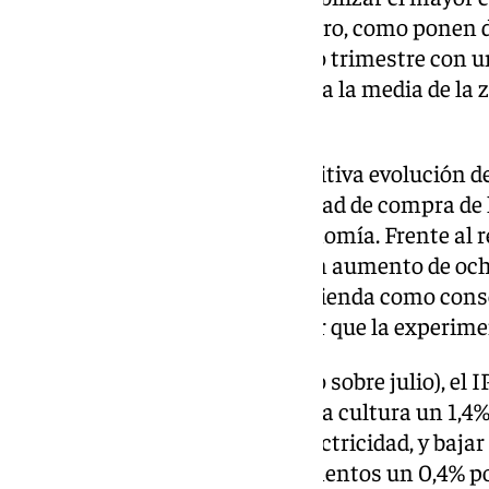
principales países de la zona euro, como ponen d
crecimiento del PIB del segundo trimestre con 
española cuatro veces superior a la media de la
de los precios.
Estos factores, junto con la positiva evolución d
permitiendo mejorar la capacidad de compra de l
los hogares», ha defendido Economía. Frente al 
carburantes, el INE constata un aumento de ocho
tasa interanual del grupo de vivienda como cons
precios de la electricidad, mayor que la experim
En términos mensuales (agosto sobre julio), el 
tras subir los precios del ocio y la cultura un 1,4
la vivienda en un 0,7% por la electricidad, y baja
los carburantes y los de los alimentos un 0,4% po