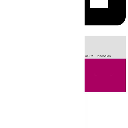
HOY
|
Fútbol
Sucesos
Primera División
Crisis Migratoria en Ceuta
Incendios
Andalucía