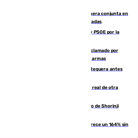
Guardia Civil y RFEF trabajan de manera conjunta en
el caso de las estafas de ventas de entradas
Vuelve el duelo dialéctico entre PP y PSOE por la
financiación de las autonomías
Detienen en Málaga a un fugitivo reclamado por
Colombia por homicidio y transporte de armas
Prueba final del Granada ante el Antequera antes
del inicio de la Liga
Ceuta se prepara ante la posibilidad real de otra
entrada masiva el 15 de agosto
Cártama, protagonista en el Europeo de Shorinji
Kempo celebrado en Berlín
La llegada de inmigrantes a Ceuta crece un 164% sin
contar la entrada masiva