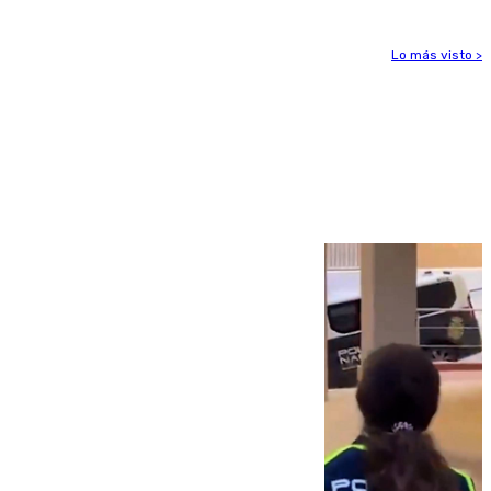
Lo más visto >
Más noticias
Ver más >