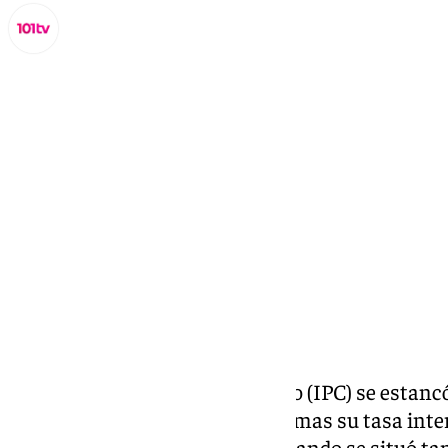
Miguel Alfonso
jueves, 12 septiembre 2024, 09:28
Compartir:
El Índice de Precios de Consumo (IPC) se estanc
anterior pero recortó cinco décimas su tasa inter
más baja desde julio de 2023, cuando se situó ta