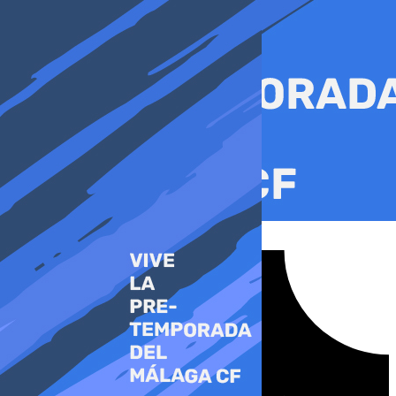
Ir
al
contenido
Tiktok