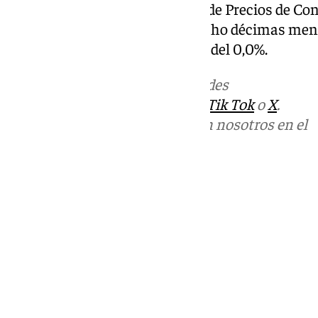
el octavo mes del año, el Índice de Precios de 
su tasa interanual en el 2,4%, ocho décimas menos
variación mensual del IPCA fue del 0,0%.
Más noticias de
101TV
en las redes
sociales:
Instagram
,
Facebook
,
Tik Tok
o
X
.
Puedes ponerte en contacto con nosotros en el
correo
informativos@101tv.es
Tags:
Últimas noticias