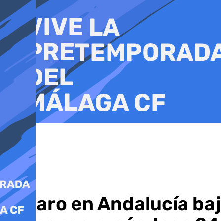
Ir
al
contenido
El paro en Andalucía ba