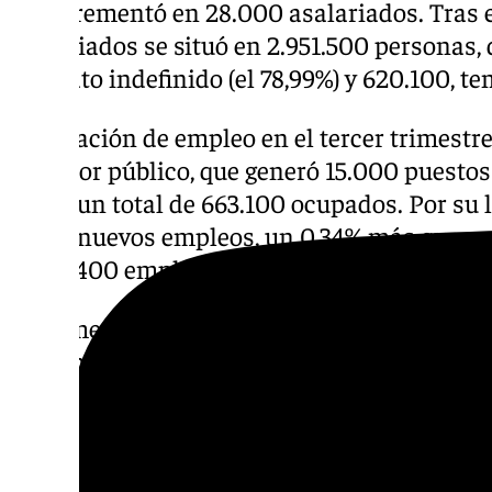
se incrementó en 28.000 asalariados. Tras 
asalariados se situó en 2.951.500 personas, 
contrato indefinido (el 78,99%) y 620.100, tem
La creación de empleo en el tercer trimestr
el sector público, que generó 15.000 puestos
hasta un total de 663.100 ocupados. Por su l
9.600 nuevos empleos, un 0,34% más que en 
2.840.400 empleos. .
El número de ocupados a tiempo completo 
personas en el tercer trimestre (+0,94%) en
3.033.900 ocupados. Por su parte, los asala
disminuyeron en 3.600 (-0,76%), hasta suma
Por sectores, el paro bajó en Parados que 