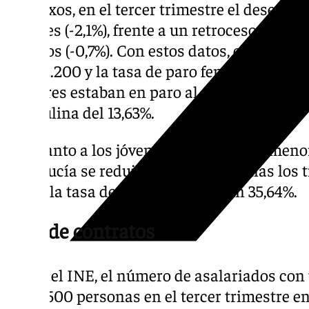
Por sexos, en el tercer trimestre el desemp
mujeres (-2,1%), frente a un retroceso del p
parados (-0,7%). Con estos datos, el número 
en 362.200 y la tasa de paro femenino en el 
hombres estaban en paro al cierre del trime
masculina del 13,63%.
En cuanto a los jóvenes, el número de meno
Andalucía se redujo en 4.800 personas los 
situar la tasa de paro juvenil en un 35,64%.
Tipo de contratos
Según el INE, el número de asalariados con 
en 24.500 personas en el tercer trimestre en