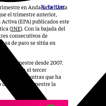
 trimestre en Andalucía hasta
X-twitter
e el trimestre anterior,
 Activa (EPA) publicados este
ica (
INE
). Con la bajada del
tres consecutivos de
tasa de paro se sitúa en
ercer trimestre desde 2007.
a subido en el tercer
(17 veces) mientras que ha
 del último trimestre la