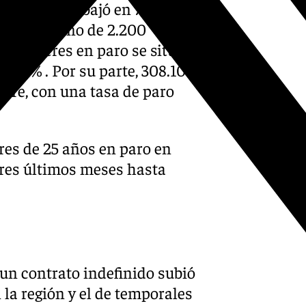
leo femenino bajó en 7.800
aro masculino de 2.200
de mujeres en paro se situó
18,93% . Por su parte, 308.100
stre, con una tasa de paro
res de 25 años en paro en
tres últimos meses hasta
un contrato indefinido subió
 la región y el de temporales