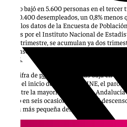
El paro bajó en 5.600 personas en el tercer
los 670.400 desempleados, un 0,8% menos qu
según los datos de la Encuesta de Población
viernes por el Instituto Nacional de Estadíst
tercer trimestre, se acumulan ya dos trimes
descensos en el desempleo en la región y la 
16,06%.
Esta cifra de
parados
es la más baja en un t
Desde el inicio de la serie del INE, el paro h
trimestre la mayoría de veces en Andalucía 
bajado en seis ocasiones, siendo el descenso
bajada más pequeña desde 2009.