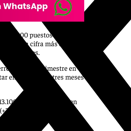
ía 24.500 puestos de trabajo,
rsonas, la cifra más alta de
hay registros.
rre del tercer trimestre en
tar en los últimos tres meses
13.100 personas (-14,4%) en
+3,3%), mientras que el
100 personas (+0%).