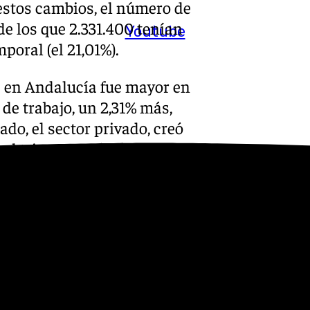
estos cambios, el número de
de los que 2.331.400 tenían
Youtube
poral (el 21,01%).
e en Andalucía fue mayor en
 de trabajo, un 2,31% más,
ado, el sector privado, creó
el trimestre anterior hasta
se incrementó en 28.200
 la comunidad hasta los
riados a tiempo parcial
r 469.600 personas.
buscan primer empleo o han