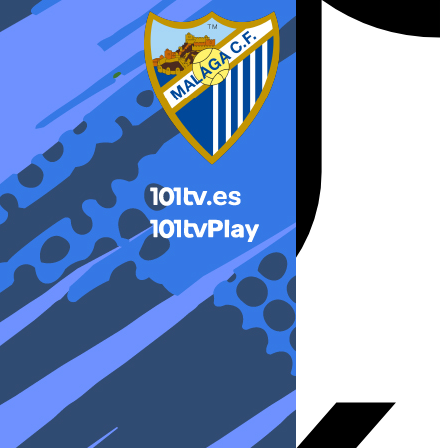
X-twitter