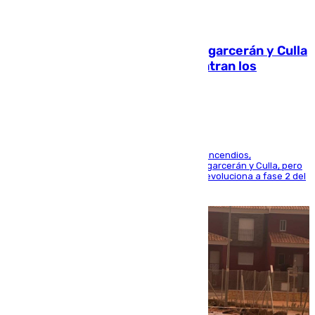
08.08.2026
Incendios de Castellón: Sierra Engarcerán y Culla
evolucionan positivamente y centran los
esfuerzos en Tírig
La UME se suma al operativo de control de los incendios,
progresando adecuadamente los de Sierra Engarcerán y Culla, pero
centrando todo el empeño en el de Culla, que evoluciona a fase 2 del
PEIF