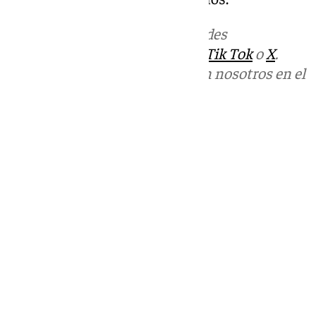
Más noticias de
101TV
en las redes
sociales:
Instagram
,
Facebook
,
Tik Tok
o
X
.
Puedes ponerte en contacto con nosotros en el
correo
informativos@101tv.es
Tags:
Últimas noticias