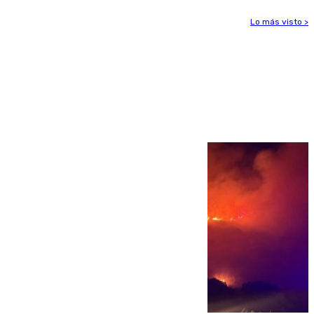
Lo más visto >
Más noticias
Ver más >