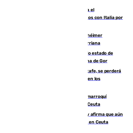
Marlaska notifica a la Unión Europea el
restablecimiento de controles fronterizos con Italia por
vía aérea y marítima
Hallan sin vida al granadino con Alzhéimer
desaparecido hace una semana en Churriana
Encuentran un cadáver en avanzado estado de
descomposición en la localidad granadina de Gor
Christantus Uche, delantero del Getafe, se perderá
toda la temporada por varias fracturas en los
ligamentos de su rodilla derecha
Expulsado de España un ciudadano marroquí
condenado por allanar una vivienda en Ceuta
Vivas niega la versión del Gobierno y afirma que aún
quedan entre 8.000 y 11.000 migrantes en Ceuta