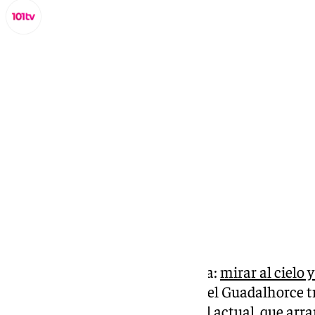
Lynx Devs
miércoles, 30 octubre 2024, 16:09
Compartir:
Solo les quedaba una alternativa:
mirar al cielo 
repetían agricultores del Valle del Guadalhorce tr
justo antes de que comenzara el actual, que arran