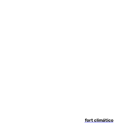
Málaga contabiliza 148 zonas de confort climático
para enfrentar las altas temperaturas