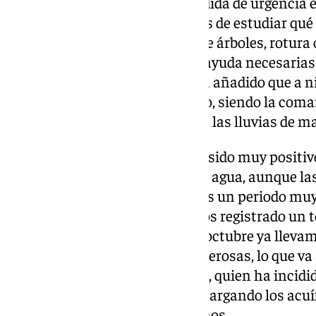
“Ahora toca habilitar como medida de urgencia e
personas puedan pasar, además de estudiar qué a
daños, pérdida de producción, de árboles, rotura 
con el fin de articular líneas de ayuda necesarias
reconocido Fernández, quien ha añadido que a n
la cantidad de agua que ha caído, siendo la com
agua ha recibido, a diferencia de las lluvias de m
En los pantanos, el impacto ha sido muy positiv
30 hectómetros cúbicos más de agua, aunque las
seguir tomando agua. “Llevamos un periodo muy p
último año hidrológico teníamos registrado un 
en todo el año y en este mes de octubre ya llev
hidrológico con lluvias muy generosas, lo que va
sequía”, ha señalado el delegado, quien ha incidid
importante que el agua vaya recargando los acuí
incorporando agua a los pantanos.