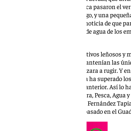
bien los regantes de esta comarca pasaron el ve
hectómetros de agua para el riego, y una pequeña
este año lo comenzaron con la noticia de que pa
es de seis hectómetros cúbicos de agua de los e
Guadalhorce-Limonero.
Con agua para regar solo los cultivos leñosos y m
agricultores del Guadalhorce mantenían las úni
quedaban en que el cielo comenzara a rugir. Y en 
intensidad en la comarca que ya ha superado lo
acumulados el año hidrológico anterior. Así lo h
delegado territorial de Agricultura, Pesca, Agua y
Andalucía en Málaga, Fernando Fernández Tapia
ha llovido más que todo el año pasado en el Guad