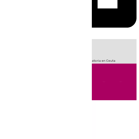
HOY
|
Sucesos
Fútbol
LaLiga
Primera División
Crisis Migratoria en Ceuta
Andalucía