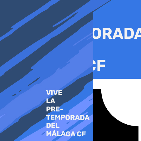
Ir
al
contenido
Tiktok