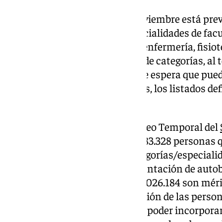
Durante el mes de octubre y noviembre está prev
provisionales de distintas especialidades de facu
medicina de familia, pediatría, enfermería, fisiot
entre otras categorías. El resto de categorías, al 
baremaciones incrementales se espera que pued
quincena de noviembre. Además, los listados de
en noviembre.
La apertura de la Bolsa de Empleo Temporal del
ha supuesto la inscripción de 183.328 personas
solicitudes a las diferentes categorías/especiali
personas han realizado la presentación de auto
11.277.105 de méritos (de ellos 3.026.184 son méri
administración pone a disposición de las persona
8.250.921, son méritos que para poder incorporar