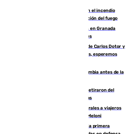
Activado el nivel 2 de emergencia en el incendio
forestal de Niebla por la compleja evolución del fuego
Controlado un incendio de rastrojos en Granada
junto a la autovía y al Callejón de Nogales
Juanfran Funes, sobre las lesiones de Carlos Dotor y
Fernando Calero: “Estamos preocupados, esperemos
que no sea nada”
Felipe VI refuerza los lazos con Colombia antes de la
llegada del nuevo presidente
Fernando Calero y Carlos Dotor se retiraron del
encuentro contra el Ceuta con molestias
España restablece controles temporales a viajeros
procedentes de Italia como repuesta a Meloni
El Málaga cae ante el Ceuta y suma la primera
derrota de la pretemporada dejando dudas en defensa