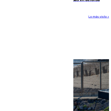
Lo más visto >
Más noticias
Ver más >