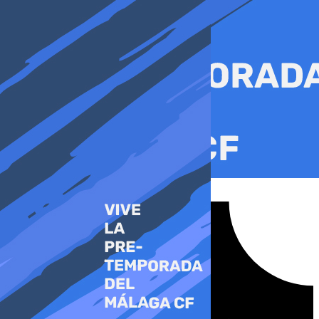
Ir
al
contenido
Tiktok