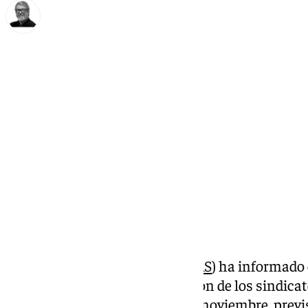
Francisco Marmolejo
lunes, 14 octubre 2024, 17:39
Compartir:
El Servicio Andaluz de Salud (
SAS
) ha informado
que cuenta con la representación de los sindicat
Sanidad, que durante el mes de noviembre, prev