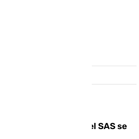
Andalucía
La bolsa de empleo del SAS se
abrirá para nuevas