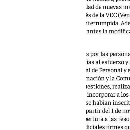
quincena, se reabrirá la posibilidad de nuevas in
Empleo temporal del SAS a través de la VEC (Vent
quedará ya abierta de forma ininterrumpida. Ade
continua por las personas aspirantes la modifica
disponibilidades.
Estas novedades, muy esperadas por las persona
en el SAS, se han producido gracias al esfuerzo y
funcional de la Dirección General de Personal y e
General de Sistemas de la Información y la Com
ha dado solución a diferentes cuestiones, realiz
sistema que posibilita también, incorporar a lo
del corte 2021 las personas que se habían inscrit
valoración de méritos en VEC a partir del 1 de n
de méritos de oficio para dar cobertura a las res
cumplimiento de sentencias judiciales firmes q