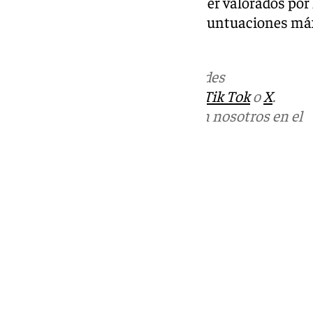
de personas baremadas deben ser valorados por 
alcanzar en cada apartado las puntuaciones má
baremos).
Más noticias de
101TV
en las redes
sociales:
Instagram
,
Facebook
,
Tik Tok
o
X
.
Puedes ponerte en contacto con nosotros en el
correo
informativos@101tv.es
Tags:
Últimas noticias