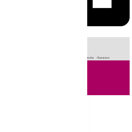
HOY
|
Fútbol
Primera División
LaLiga
Crisis Migratoria en Ceuta
Sucesos
Andalucía