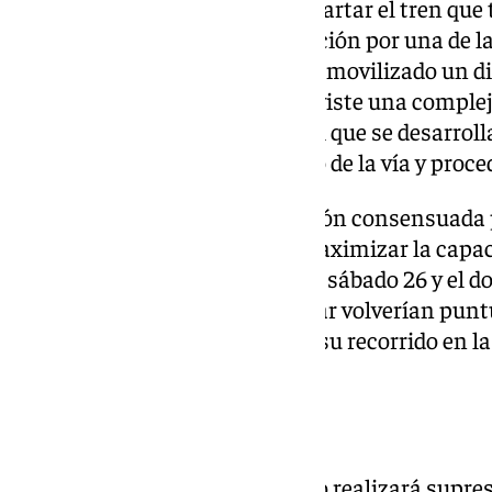
Por otro lado, las tareas para apartar el tren qu
del túnel, impidiendo la circulación por una de l
fin de semana. Adif y Renfe han movilizado un di
afrontar esta operación, que reviste una complej
características del espacio en el que se desarrolla
será necesario evaluar el estado de la vía y proce
De acuerdo con esta planificación consensuada po
operadoras ferroviarias para maximizar la capac
ferroviaria de lunes a viernes, el sábado 26 y el 
entre Madrid y el este peninsular volverían punt
de semana, a iniciar o finalizar su recorrido en 
de Atocha.
Operativa de Renfe
Según ha comunicado, Renfe no realizará supresi