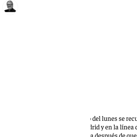
Francisco Marmolejo
lunes, 21 octubre 2024, 08:22
Compartir:
Adif
ha anunciado que a lo largo del lunes se rec
circulación de Cercanías de Madrid y en la línea 
Comunidad Valenciana y Murcia después de que 