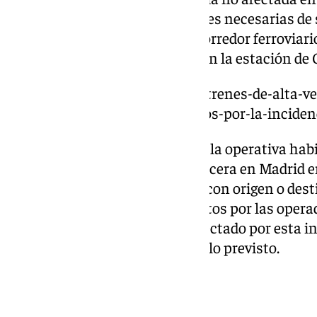
Chamartín reúne las condiciones necesarias de 
empresas que operan en este corredor ferroviar
trayectos con origen y destino en la estación de
https://www.101tv.es/unos-19-trenes-de-alta-ve
valenciana-y-murcia-cancelados-por-la-inciden
Esto supone la recuperación de la operativa habi
carácter general, tienen su cabecera en Madrid 
la excepción de algunos trenes con origen o dest
totalidad de los servicios previstos por las opera
Cercanías de Madrid no está afectado por esta i
los servicios se operarán según lo previsto.
Liberación del túnel