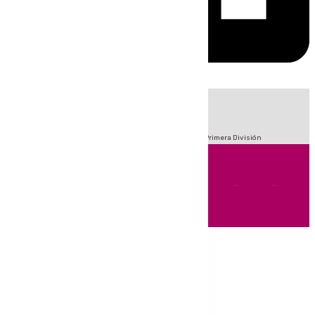
HOY
|
Fútbol
Sucesos
Crisis Migratoria en Ceuta
LaLiga
Primera División
Andalucía