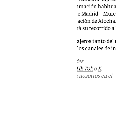
prestará el servicio con la programación habitua
primera hora de la mañana entre Madrid – Murcia
(06:30) que partirán desde la estación de Atocha
de Alicante a las 05:52h finalizará su recorrido a
Renfe informará a todos los pasajeros tanto del 
como de esta circunstancia por los canales de i
Más noticias de
101TV
en las redes
sociales:
Instagram
,
Facebook
,
Tik Tok
o
X
.
Puedes ponerte en contacto con nosotros en el
correo
informativos@101tv.es
Tags:
Últimas noticias