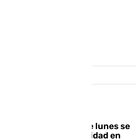
Andalucía
Adif informa que este lunes se
recuperará la normalidad en