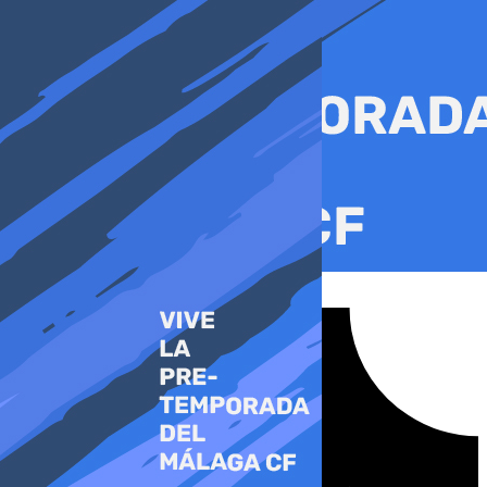
Ir
al
contenido
Tiktok