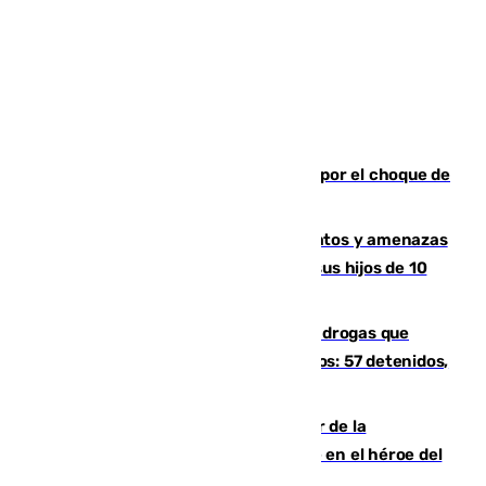
Cortado el Cercanías C-2 de Málaga por el choque de
un tren con una catenaria caída
Detenido en Estepona por malos tratos y amenazas
de muerte a su pareja en presencia de sus hijos de 10
años y 11 meses
Desarticulada una red de tráfico de drogas que
introducía la mercancía desde Marruecos: 57 detenidos,
cuatro de ellos en Andalucía
Ferrán Torres, nombrado embajador de la
Comunidad Valenciana tras convertirse en el héroe del
Mundial