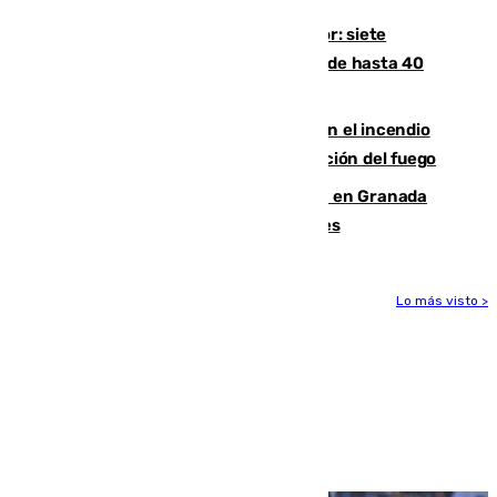
Andalucía sigue asfixiada por el calor: siete
provincias, en alerta por temperaturas de hasta 40
grados
Activado el nivel 2 de emergencia en el incendio
forestal de Niebla por la compleja evolución del fuego
Controlado un incendio de rastrojos en Granada
junto a la autovía y al Callejón de Nogales
Lo más visto >
Más noticias
Ver más >