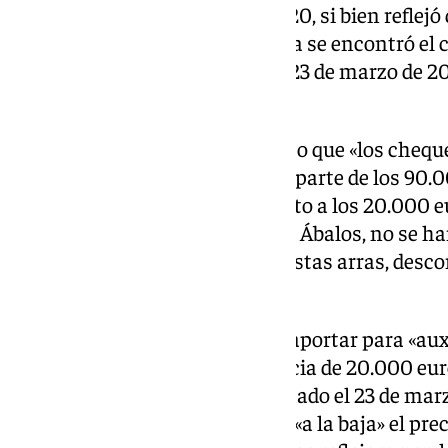
90.000 euros el 8 de julio de 2020, si bien reflej
incautado en casa de De Aldama se encontró el 
inmobiliaria pero con fecha de 23 de marzo de 2
euros.
Entonces, la Guardia Civil dedujo que «los cheq
corresponderían con el pago de parte de los 90.00
de 2020», indicando que, respecto a los 20.000 e
cuentas bancarias vinculadas a Ábalos, no se h
pudieran constituir el pago de estas arras, desc
y en qué condiciones».
En este nuevo escrito, que dice aportar para «auxi
Aldama explica que esa diferencia de 20.000 euro
original», como se refiere al fechado el 23 de ma
abril de ese año, para modificar «a la baja» el pr