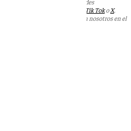
Más noticias de
101TV
en las redes
sociales:
Instagram
,
Facebook
,
Tik Tok
o
X
.
Puedes ponerte en contacto con nosotros en el
correo
informativos@101tv.es
Tags:
Últimas noticias