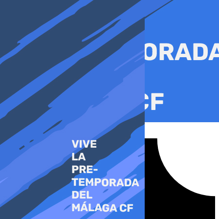
Ir
al
contenido
Tiktok