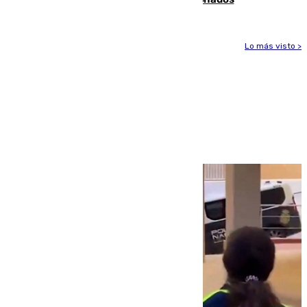
Lo más visto >
Más noticias
Ver más >