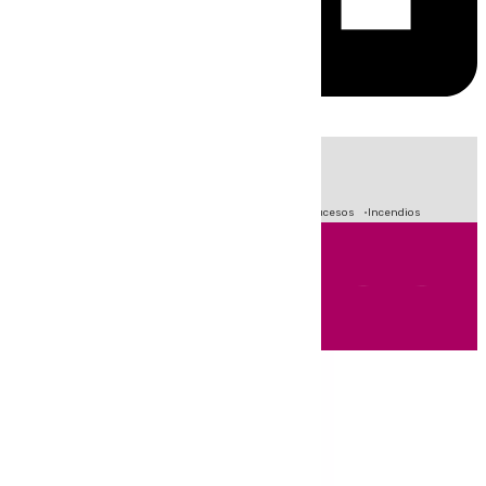
HOY
|
Fútbol
Primera División
Crisis Migratoria en Ceuta
Sucesos
Incendios
Andalucía