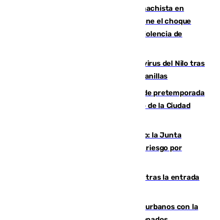
Moreno condena el último crimen machista en
Benahavís mientras el Gobierno mantiene el choque
con la Junta por las competencias de violencia de
género
Málaga refuerza la vigilancia por el virus del Nilo tras
detectar un mosquito positivo en Campanillas
Málaga-Ceuta: cuarto compromiso de pretemporada
de los blanquiazules en busca del Trofeo de la Ciudad
Autónoma
Málaga, en alerta por el virus del Nilo: la Junta
decreta Campanillas como zona de alto riesgo por
varios casos recientes
El Gobierno registra 1.342 menores tras la entrada
masiva del pasado 30 de julio
Cádiz despide seis «puntos negros» urbanos con la
orden de retirada para quioscos abandonados