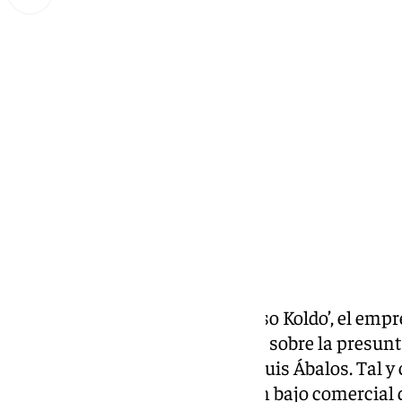
Miguel Alfonso
martes, 21 octubre 2025, 11:10
Compartir:
El presunto conseguidor del ‘caso Koldo’, el emp
informado al Tribunal Supremo sobre la presunt
ministro de Transportes, José Luis Ábalos. Tal y 
socialista
pagó en ‘b’
parte de un bajo comercial 