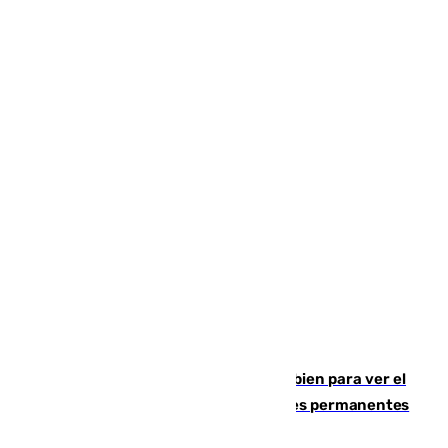
¿Qué puede pasar si no te proteges bien para ver el
eclipse?: los expertos alertan de lesiones permanentes
de retina