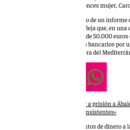
plena pandemia junto a su entonces mujer, Caro
En el escrito, Aldama se hace eco de un informe
(UCO) de la Guardia Civil que refleja que, en una
matrimonio, consta un ingreso de 50.000 euros 
como la emisión de dos cheques bancarios por un 
empresa Metalúrgica de Cerrajera del Mediterrá
El Supremo descarta enviar a prisión a Ábal
fuga aunque ve indicios «consistentes»
La UCO vinculó estos movimientos de dinero a l