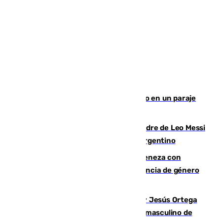
Los Bomberos combaten un incendio en un paraje
de Granada
Muere a los 68 años Jorge Messi, padre de Leo Messi
y pieza fundamental en la carrera del argentino
Retiene a su mujer en su casa y ameneza con
quemar la vivienda: nuevo caso de violencia de género
en Málaga
Dos sevillanos de oro: Manuel Cruz y Jesús Ortega
ganan el campeonato del mundo sub19 masculino de