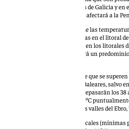
niebla matinales en los litorales de Galicia y en 
Además, habrá calima débil que afectará a la Pe
En este marco, AEMET prevé que las temperatur
ligeros descensos de las máximas en el litoral de
ascensos en la mitad oeste, que en los litorales 
esperan notables. Además, habrá un predominio 
mínimas.
De esta forma, considera posible que se superen
generalizada en la Península y Baleares, salvo e
Asimismo, apunta a que se sobrepasarán los 38 
interior peninsular y los 40 a 42ºC puntualmente
zonas bajas del nordeste y en los valles del Ebro
A su vez, se prevén noches tropicales (mínimas p