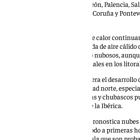
Mallorca, Ibiza y Formentera; León, Palencia, Sa
Albacete; Barcelona y Girona; A Coruña y Ponteve
riojana; Alicante y Valencia.
AEMET ha indicado que la ola de calor continua
situación de estabilidad y entrada de aire cálido 
Baleares los cielos estarán poco nubosos, aunque
presencia de nubes bajas matinales en los litora
Eso sí, el organismo estatal espera el desarrollo
sistemas montañosos de la mitad norte, especial
formación de tormentas aisladas y chubascos pu
produzcan también en zonas de la Ibérica.
En lo que respecta a Canarias, pronostica nubes e
precipitaciones débiles, sobre todo a primeras h
en el sur. Al margen de ello, señala que son prob