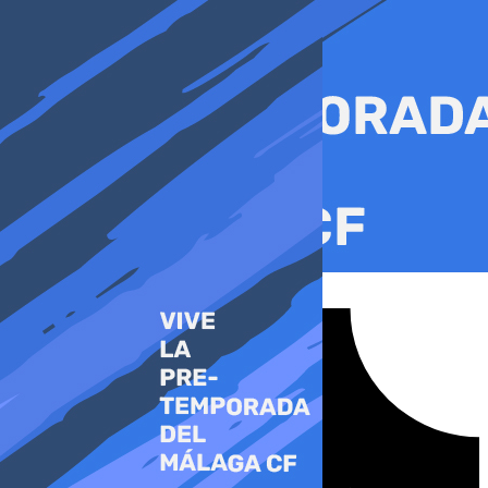
Ir
al
contenido
Tiktok