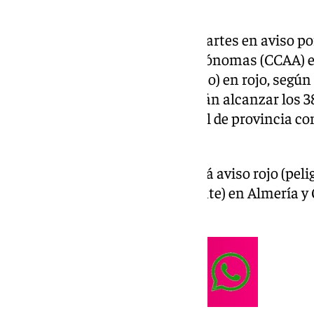
Casi toda España estará este martes en aviso po
en el que diez comunidades autónomas (CCAA) es
(Andalucía, Cantabria y País Bajo) en rojo, según
Meteorología (AEMET). Se podrán alcanzar los 3
Península y Baleares y la capital de provincia 
altas es Córdoba con 44ºC.
En concreto, en Andalucía habrá aviso rojo (peli
Jaén; naranja (peligro importante) en Almería y
Sevilla.