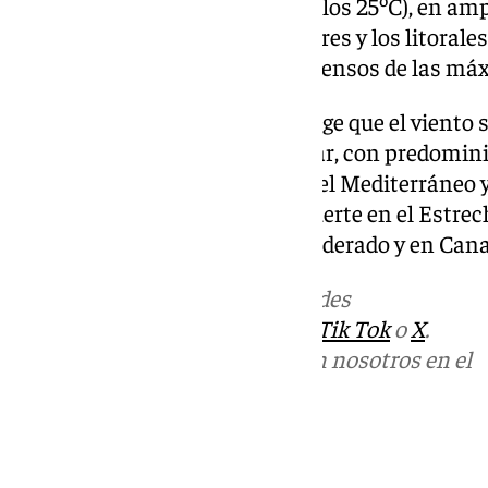
incluso tórridas (por encima de los 25ºC), en amp
suroeste, el valle del Ebro, Baleares y los litoral
Canarias registrará ligeros descensos de las má
Por lo demás, el pronóstico recoge que el viento s
variable en el interior peninsular, con predomin
Además, habrá flojo del este en el Mediterráneo 
moderado y con intervalos de fuerte en el Estrec
gallegas se registrará viento moderado y en Cana
Más noticias de
101TV
en las redes
sociales:
Instagram
,
Facebook
,
Tik Tok
o
X
.
Puedes ponerte en contacto con nosotros en el
correo
informativos@101tv.es
Tags: