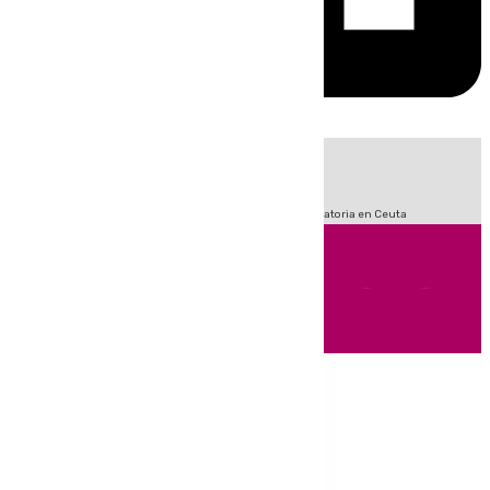
HOY
|
Fútbol
Sucesos
LaLiga
Primera División
Crisis Migratoria en Ceuta
Andalucía