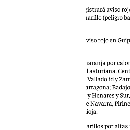
Por su parte, en Cantabria se registrará aviso ro
centro y valle de Villaverde; y amarillo (peligro b
Cantabria del Ebro.
Además, en País Vasco se dará aviso rojo en Gui
Álava.
Por lo demás, el resto de avisos naranja por calo
Teruel y Zaragoza; Suroccidental asturiana, Cent
y Picos de Europa; Ávila, Burgos, Valladolid y Za
Guadalajara y Toledo; Lleida y Tarragona; Badajo
Sierra de Madrid, Metropolitana y Henares y Sur,
cantábrica de Navarra, Centro de Navarra, Pirine
Navarra; Ribera del Ebro de La Rioja.
Asimismo, el resto de avisos amarillos por alta