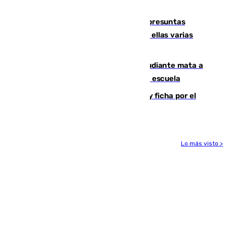
remo
Un juzgado de Ceuta investiga seis presuntas
agresiones sexuales a migrantes, entre ellas varias
menores
Desastre en Tailandia: un joven estudiante mata a
tiros a sus abuelo y a profesores en una escuela
Luca Zidane rompe con el Granada y ficha por el
Leganés
Lo más visto >
Más noticias
Ver más >