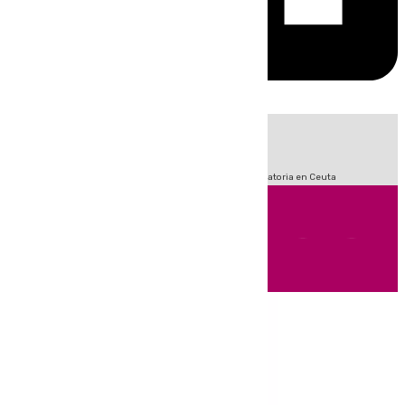
HOY
|
Sucesos
Fútbol
LaLiga
Primera División
Crisis Migratoria en Ceuta
Andalucía