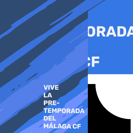
Ir
al
contenido
Tiktok