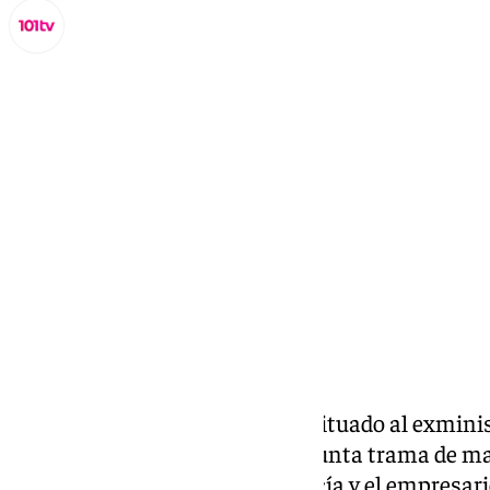
Miguel Alfonso
miércoles, 19 noviembre 2025, 18:39
Compartir:
La Fiscalía Anticorrupción ha situado al exmini
Ábalos como «el jefe» de la presunta trama de ma
exasesor ministerial Koldo García y el empresari