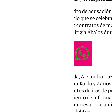
Así se ha pronunciado en el escrito de acusación
Tribunal Supremo de cara al juicio que se celebr
presuntas irregularidades en los contratos de ma
Ministerio de Transportes que dirigía Ábalos du
El jefe de la Fiscalía Especializada, Alejandro L
para Ábalos, 19 años y medio para Koldo y 7 año
y su exasesor les atribuye presuntos delitos de 
criminal, cohecho, aprovechamiento de informaci
influencias y malversación. Al empresario le apl
le achaca solo los tres primeros delitos.