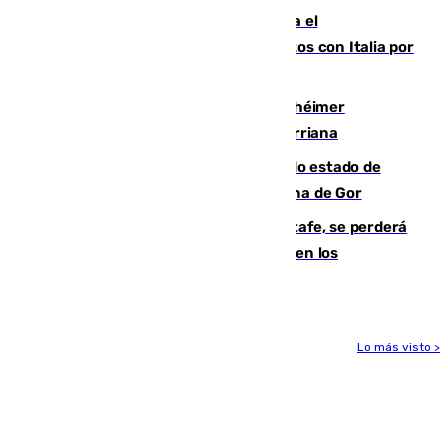
Marlaska notifica a la Unión Europea el
restablecimiento de controles fronterizos con Italia por
vía aérea y marítima
Hallan sin vida al granadino con Alzhéimer
desaparecido hace una semana en Churriana
Encuentran un cadáver en avanzado estado de
descomposición en la localidad granadina de Gor
Christantus Uche, delantero del Getafe, se perderá
toda la temporada por varias fracturas en los
ligamentos de su rodilla derecha
Lo más visto >
Más noticias