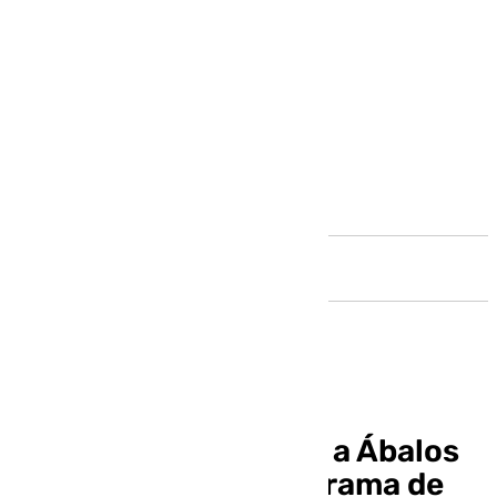
Andalucía
Anticorrupción sitúa a Ábalos
como «el jefe» de la trama de