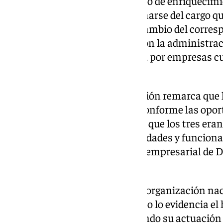
El fiscal asegura que, con «ánimo de enriquecimi
Aldama «convinieron» aprovecharse del cargo qu
ministro para «favorecer» –«a cambio del corres
económico»– la contratación con la administrac
ocasiones hubiera oportunidad, por empresas cu
promovería» el empresario.
En la misma línea, Anticorrupción remarca que 
futura comisión de delitos (…) conforme las opo
fueran presentando». Y destaca que los tres er
continua tanto por otras autoridades y funciona
distintas personas del entorno empresarial de D
Koldo.
Al hilo, el fiscal incide en que la organización n
permanencia en el tiempo, como lo evidencia el
durante varios años y proyectando su actuación d