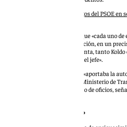
Ábalos sostiene que los pagos del PSOE en so
«tendenciosa» a la UCO
El Ministerio Público sostiene que «cada uno de 
complementario en la organización, en un precis
reveló muy eficaz». Y, según apunta, tanto Kol
«consideraban» a Ábalos como «el jefe».
Luzón indica que el exministro «aportaba la auto
máxima responsabilidad en el Ministerio de Tran
cuando era precisa». Para el resto de oficios, señ
hombre de confianza».
«Ánimo de enriquecimiento»