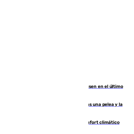
El Sevilla se desinfla ante el Leverkusen en el último
ensayo (1-2)
Tensión en la prisión de Alhaurín tras una pelea y la
incautación de un punzón
Málaga contabiliza 148 zonas de confort climático
para enfrentar las altas temperaturas