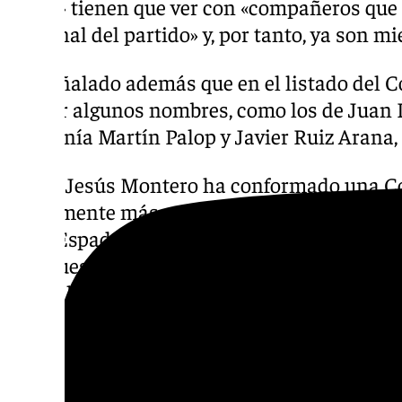
casos» tienen que ver con «compañeros que 
Regional del partido» y, por tanto, ya son m
Ha señalado además que en el listado del C
incluir algunos nombres, como los de Juan 
Estefanía Martín Palop y Javier Ruiz Arana,
María Jesús Montero ha conformado una Co
ligeramente más reducida que la que liderab
Juan Espadas, que tras ser remodelada en e
compuesta por 69 personas. De esta forma, 
nueva líder de los socialistas andaluces e
de los que 36 son hombres y 29 son mujeres,
personas que ocuparon responsabilidades e
Espadas como de Susana Díaz al frente del 