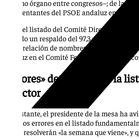
máximo órgano entre congresos–; de la Comis
representantes del PSOE andaluz en el Comi
Tanto el listado del Comité Director como e
recibido un respaldo del 97,3 por ciento de 
que la relación de nombres propuestos para
andaluz en el Comité Federal ha contado co
«Errores» detectados en la lis
Director
No obstante, el presidente de la mesa ha av
«algunos errores en el listado fundamental
que se resolverán «la semana que viene», y q