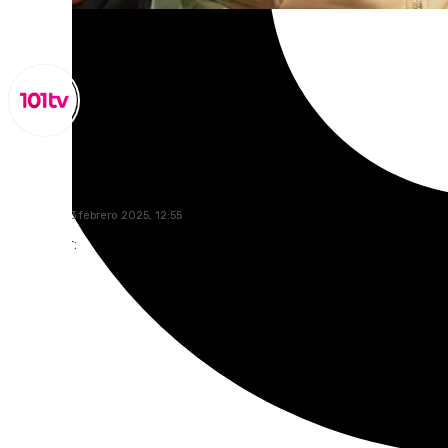
Lynx Devs
domingo, 23 febrero 2025, 12:55
Compartir: