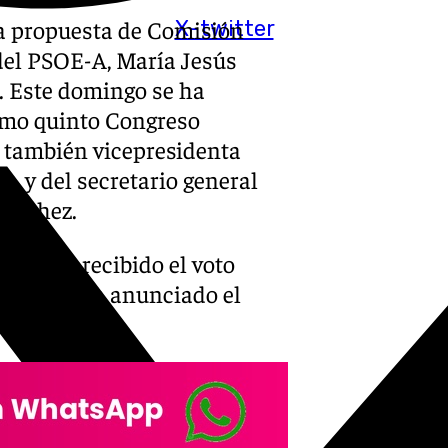
a propuesta de Comisión
X-twitter
 del PSOE-A, María Jesús
s. Este domingo se ha
cimo quinto Congreso
la también vicepresidenta
, y del secretario general
Sánchez.
tero ha recibido el voto
os, según ha anunciado el
ntrena.