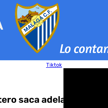
Tiktok
ro saca adelante su Eje