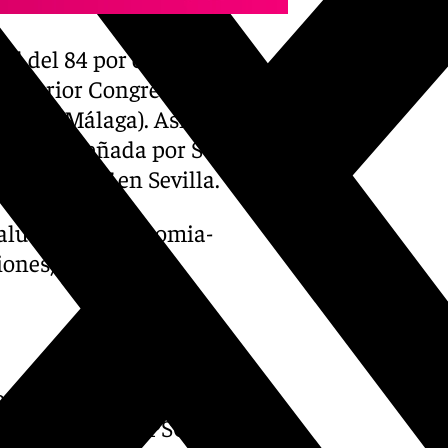
al del 84 por ciento que
anterior Congreso regional,
linos (Málaga). Asimismo, es
 última diseñada por Susana
do en 2017 en Sevilla.
dalucismo-autonomia-
iones/
o también a votación los
té Director del PSOE-A –