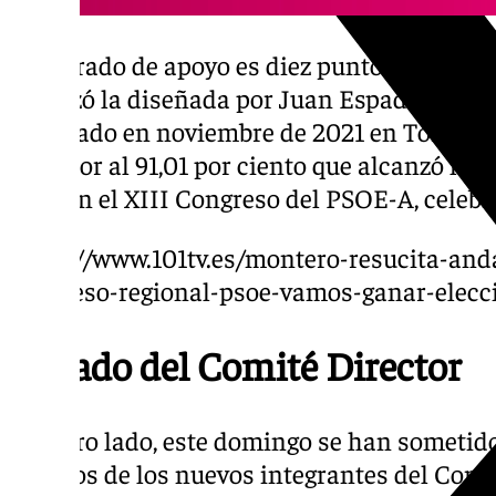
Este grado de apoyo es diez puntos superior 
alcanzó la diseñada por Juan Espadas en el 
celebrado en noviembre de 2021 en Torremo
superior al 91,01 por ciento que alcanzó la
Díaz en el XIII Congreso del PSOE-A, celebra
https://www.101tv.es/montero-resucita-an
congreso-regional-psoe-vamos-ganar-elecc
Listado del Comité Director
Por otro lado, este domingo se han sometid
listados de los nuevos integrantes del Comi