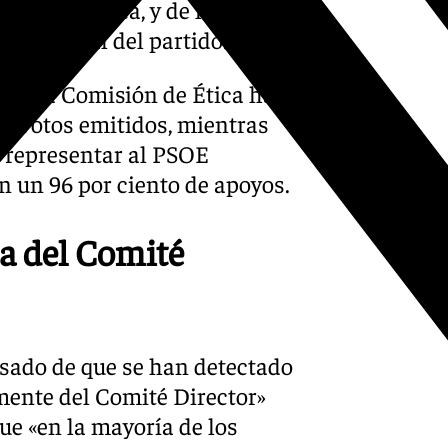
ión de Ética, y de los
té Federal del partido.
l de la Comisión de Ética han
los votos emitidos, mientras
 representar al PSOE
n un 96 por ciento de apoyos.
ta del Comité
isado de que se han detectado
mente del Comité Director»
ue «en la mayoría de los