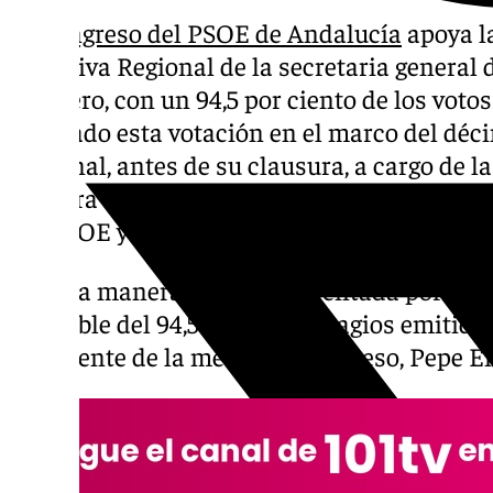
El
Congreso del PSOE de Andalucía
apoya l
Ejecutiva Regional de la secretaria general
Montero, con un 94,5 por ciento de los voto
realizado esta votación en el marco del dé
Regional, antes de su clausura, a cargo de 
primera del Gobierno y ministra de Hacienda
del PSOE y presidente del Gobierno, Pedro 
De esta manera, la lista presentada por Mon
favorable del 94,5% de los sufragios emitid
presidente de la mesa del Congreso, Pepe E