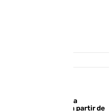
Andalucía
¿Cuál es el precio de la
bombona de butano a partir de