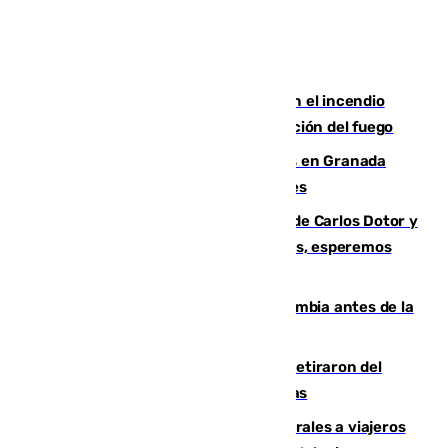
Activado el nivel 2 de emergencia en el incendio
forestal de Niebla por la compleja evolución del fuego
Controlado un incendio de rastrojos en Granada
junto a la autovía y al Callejón de Nogales
Juanfran Funes, sobre las lesiones de Carlos Dotor y
Fernando Calero: “Estamos preocupados, esperemos
que no sea nada”
Felipe VI refuerza los lazos con Colombia antes de la
llegada del nuevo presidente
Fernando Calero y Carlos Dotor se retiraron del
encuentro contra el Ceuta con molestias
España restablece controles temporales a viajeros