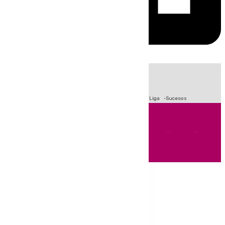
HOY
|
Fútbol
Primera División
Crisis Migratoria en Ceuta
LaLiga
Sucesos
Andalucía