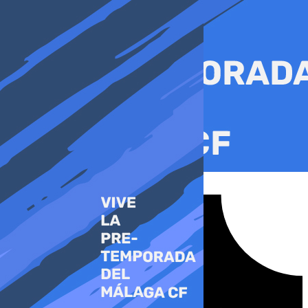
Ir
al
contenido
Tiktok