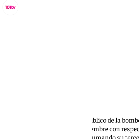
Miguel Alfonso
lunes, 17 noviembre 2025, 09:32
Compartir:
El precio máximo de venta al público de la bom
partir de este martes 18 de noviembre con respect
revisión, hasta los 15,46 euros, sumando su ter