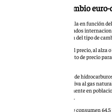
Evolución del tipo cambio euro-
Esta revisión bimestral se calcula en función de
(propano y butano) en los mercados internaciona
fletes (transporte) y la evolución del tipo de cam
Por otra parte, dicha revisión del precio, al alza o
acumulándose el exceso o defecto de precio para
revisiones.
El GLP envasado es una mezcla de hidrocarburo
butano, que sirve como alternativa al gas natur
en envases a presión, especialmente en poblaci
conexión a la red de gas natural.
En la actualidad, anualmente se consumen 64,5 