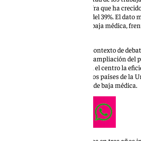
trabajo en el último año, una cifra que ha crecid
2022, cuando el porcentaje era del 39%. El dato 
trabajadores falta sin tramitar baja médica, fren
años.
El fenómeno se produce en un contexto de debate
jornada laboral a 37,5 horas y la ampliación del 
medidas que vuelven a poner en el centro la eficie
La OCDE sitúa a España entre los países de la
duración media de los procesos de baja médica.
El fenómeno crece 10 puntos en tres años i