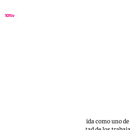
Miguel Alfonso
martes, 14 octubre 2025, 17:02
Compartir:
El absentismo laboral se consolida como uno de l
empresas españolas. Casi la mitad de los trabaj