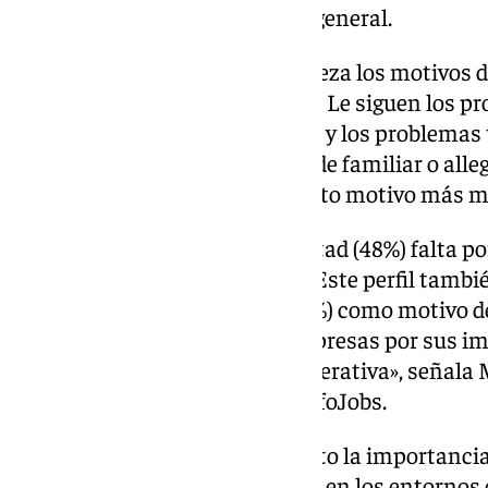
(49%), muy superior a la media general.
Acudir a una cita médica encabeza los motivos d
mitad de los trabajadores (49%). Le siguen los 
como resfriados o dolores (30%) y los problemas
recuperación (29%). El cuidado de familiar o all
casos de ausencia (24%), el cuarto motivo más 
Entre los cuidadores, casi la mitad (48%) falta po
allegado, el doble que la media. Este perfil tamb
problemas de salud mental (17%) como motivo de
un grave problema para las empresas por sus im
productividad y la capacidad operativa», señala 
Comunicación y Estudios de InfoJobs.
«Su evolución pone de manifiesto la importanci
entre la eficiencia y el bienestar en los entorno