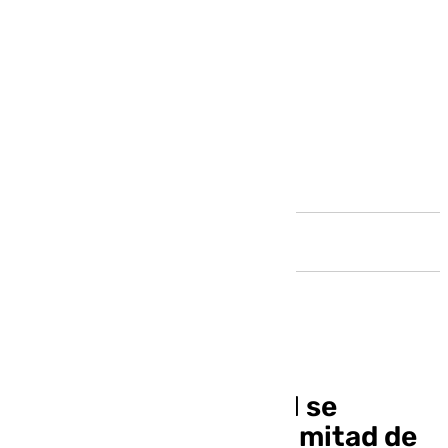
Andalucía
El absentismo laboral se
dispara en España: la mitad de