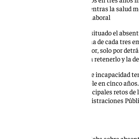
sin justificación oficial, mientras la salud
clave vinculado al entorno laboral
Las compañías españolas han situado el absent
principales preocupaciones. Una de cada tres e
aumento respecto al año anterior, solo por detrás
cualificado, las dificultades para retenerlo y la d
Los trabajadores en situación de incapacidad t
2019 al 4,4% en 2024, casi el doble en cinco año
este incremento uno de los principales retos de 
negativos tanto para las Administraciones Públ
Motivos psicológicos
Según revela el informe de InfoJobs sobre absent