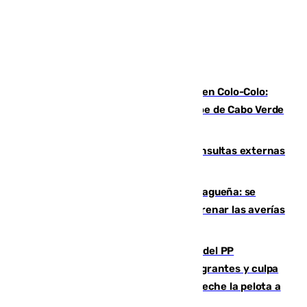
Vozinha, recibido como una estrella en Colo-Colo:
casi 30.000 aficionados arropan al héroe de Cabo Verde
en su presentación
Vithas Málaga crece en cirugías, consultas externas
y altas en el primer semestre de 2026
Mejoras del agua en la Axarquía malagueña: se
sustituye una tubería de 50 años para frenar las averías
de agua en El Borge y Almáchar
Bendodo asegura que los gobiernos del PP
"cumplirán la ley" sobre los menores migrantes y culpa
al Gobierno por "inestabilidad": "Que no eche la pelota a
las comunidades"