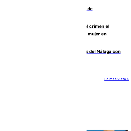
Una ONG malagueña ganará un año de
comunicación gratuita con Apecom
Confiesa en un diario ser el autor del crimen el
hombre en prisión por asesinato de una mujer en
Benahavís
Juanpe vuelve a los entrenamientos del Málaga con
el grupo de manera progresiva
Lo más visto >
Más noticias
Ver más >