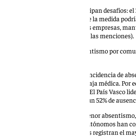
Los trabajadores también anticipan desafíos: el
carga de tareas y el 20% cree que la medida podr
distribución del trabajo. Para las empresas, man
principal preocupación (42% de las menciones).
El País Vasco lidera el absentismo por co
52% de ausencia total
Las mujeres presentan mayor incidencia de abs
en el último año y un 28% con baja médica. Por ed
registra el porcentaje más alto. El País Vasco li
comunidades autónomas, con un 52% de ausenci
Los autónomos muestran el menor absentismo, 
formales: solo 15 de cada 100 autónomos han cog
extremo opuesto, los cuidadores registran el ma