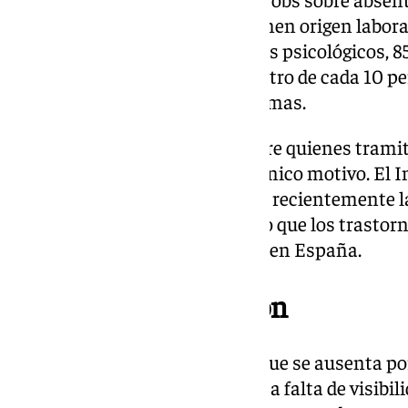
ausencias por salud mental tienen origen laboral
que faltan al trabajo por motivos psicológicos, 
relacionado con su empleo. Cuatro de cada 10 p
causa exclusiva de estos problemas.
El porcentaje es aún mayor entre quienes tramita
reconoce que su trabajo fue el único motivo. El 
Salud en el Trabajo ha señalado recientemente l
condiciones organizativas, dado que los trasto
causa de incapacidad temporal en España.
Falta de comunicación
Uno de cada tres trabajadores que se ausenta p
nadie en su entorno laboral. Esta falta de visibil