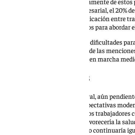
persistentes para hablar abiertamente de estos
profesional. Desde el lado empresarial, el 20% d
precisamente la falta de comunicación entre tr
uno de los principales obstáculos para abordar 
Las empresas también señalan dificultades para
justificado del que no lo es (32% de las menciones
los motivos, que dificulta poner en marcha medi
Jornada de 37,5 horas
La reducción de la jornada laboral, aún pendient
revés parlamentario, genera expectativas moder
absentismo. Aunque el 64% de los trabajadores c
conciliación y el 59% cree que favorecería la sal
opina que el nivel de absentismo continuaría igu