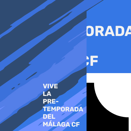
Ir
al
contenido
Tiktok