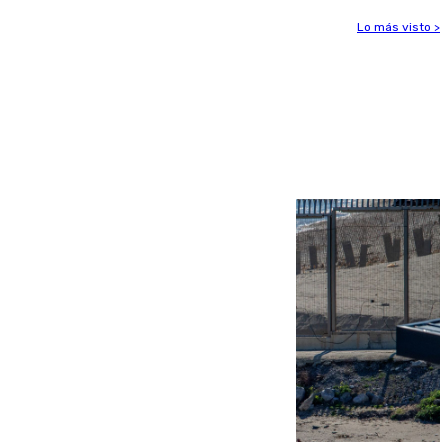
Lo más visto >
Más noticias
Ver más >