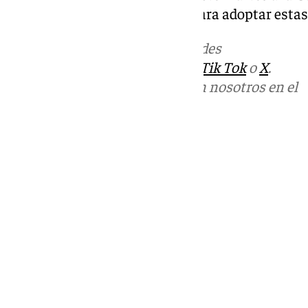
en Brasil y convocó a la Mesa para adoptar estas
Más noticias de
101TV
en las redes
sociales:
Instagram
,
Facebook
,
Tik Tok
o
X
.
Puedes ponerte en contacto con nosotros en el
correo
informativos@101tv.es
Tags:
Últimas noticias