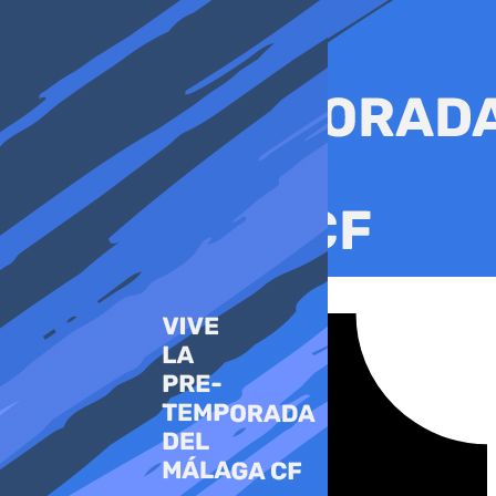
Ir
al
contenido
Tiktok