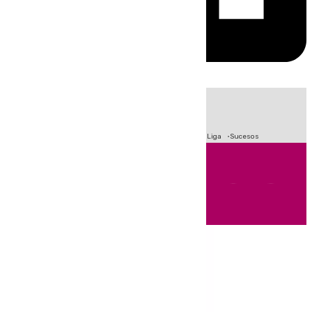
HOY
|
Fútbol
Primera División
Crisis Migratoria en Ceuta
LaLiga
Sucesos
Andalucía