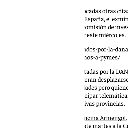
Por contra, sí han sido desconvocadas otras cit
nuevo gobernador del Banco de España, el exminis
interrogatorios previstos en la comisión de inve
Cataluña’, que iban a tener lugar este miércoles.
https://www.101tv.es/los-afectados-por-la-dan
meses-por-hipotecas-y-prestamos-a-pymes/
Los diputados de las zonas afectadas por la DAN
Comunidad Valenciana, que quieran desplazarse
presencialmente a estas actividades pero quien
circunscripciones, podrán participar telemáti
sea menester desde sus respectivas provincias.
La presidenta del Congreso,
Francina Armengol
oficial que tenía previsto para este martes a la