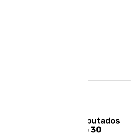
Andalucía
El Congreso de los Diputados
aprueba el destino de 30