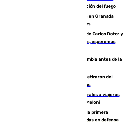
forestal de Niebla por la compleja evolución del fuego
Controlado un incendio de rastrojos en Granada
junto a la autovía y al Callejón de Nogales
Juanfran Funes, sobre las lesiones de Carlos Dotor y
Fernando Calero: “Estamos preocupados, esperemos
que no sea nada”
Felipe VI refuerza los lazos con Colombia antes de la
llegada del nuevo presidente
Fernando Calero y Carlos Dotor se retiraron del
encuentro contra el Ceuta con molestias
España restablece controles temporales a viajeros
procedentes de Italia como repuesta a Meloni
El Málaga cae ante el Ceuta y suma la primera
derrota de la pretemporada dejando dudas en defensa