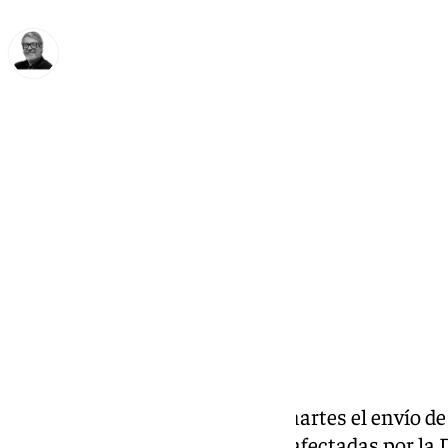
Francisco Marmolejo
martes, 5 noviembre 2024, 11:10
Compartir:
El Congreso ha aprobado este martes el envío de
ayudas directas a las personas afectadas por la