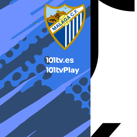
X-twitter