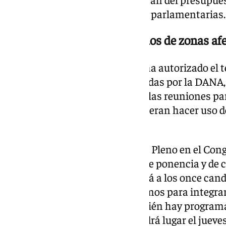
según han especificado fuentes parlamentarias.
Teletrabajo para los diputados de zonas af
Además, la Mesa del Congreso ha autorizado el t
las zonas especialmente afectadas por la DANA, a
intervenir telemáticamente en las reuniones pa
su voto a distancia. Quienes quieran hacer uso 
solicitarlo semanalmente.
Esta semana no hay convocado Pleno en el Congre
reunión de algunas reuniones de ponencia y de 
martes y el miércoles examinará a los once cand
Sumar, ERC, Junts, PNV y Podemos para integrar
Administración de RTVE. También hay programa
la Junta de Portavoces, que tendrá lugar el jueves