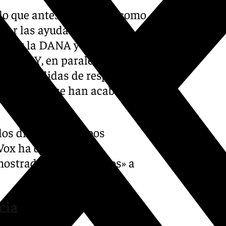
 lo que antes se conocía como
izar las ayudas del Estado
as por la DANA y dar una
urado. Y, en paralelo, se
luirá «medidas de respuesta
das aún no se han acabado de
los diferentes grupos
–Vox ha desdeñado la
 mostrado «predispuestos» a
cia