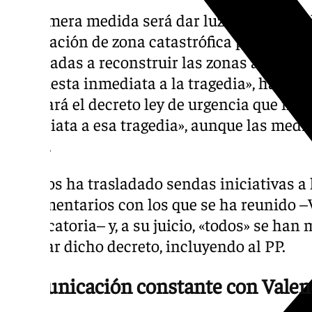
La primera medida será dar luz verde hoy a
declaración de zona catastrófica para canal
destinadas a reconstruir las zonas afectad
«respuesta inmediata a la tragedia», ha aseg
aprobará el decreto ley de urgencia que inc
inmediata a esa tragedia», aunque las medi
cerrar.
Bolaños ha trasladado sendas iniciativas a 
parlamentarios con los que se ha reunido 
convocatoria– y, a su juicio, «todos» se han
aprobar dicho decreto, incluyendo al PP.
Comunicación constante con Valen