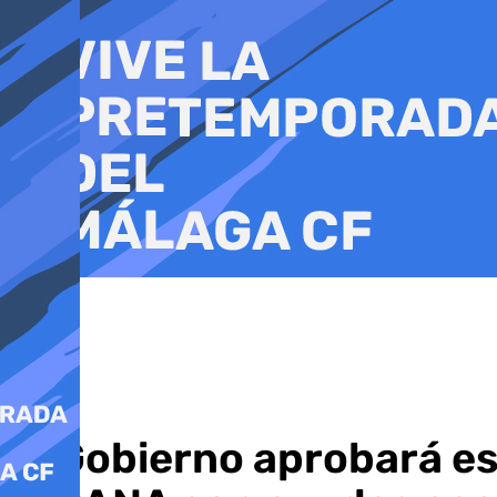
Ir
al
contenido
El Gobierno aprobará es