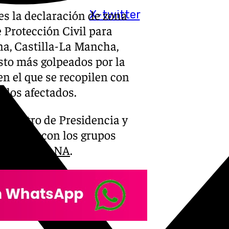
s la declaración de zona
X-twitter
Protección Civil para
na, Castilla-La Mancha,
sto más golpeados por la
n el que se recopilen con
 los afectados.
ministro de Presidencia y
 Congreso con los grupos
ón de la
DANA
.