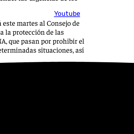
Youtube
rá este martes al Consejo de
 la protección de las
A, que pasan por prohibir el
eterminadas situaciones, así
alado que todas las normas
 el Consejo de Ministros de
 día de la catástrofe, el
que las medidas no se van a
rque «las actividades
ni de limitaciones