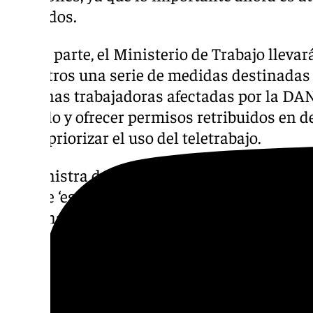
afectados.
Por su parte, el Ministerio de Trabajo lleva
Ministros una serie de medidas destinadas a
personas trabajadoras afectadas por la DAN
despido y ofrecer permisos retribuidos en d
como priorizar el uso del teletrabajo.
La ministra del ramo, Yolanda Díaz, ha señ
de este ‘escudo laboral’ que se aprobarán en
mañana van a tener efectos jurídicos desde el
martes 29 de octubre. Además, ha indicado 
circunscribir a los municipios afectados, po
productivas no dependen del código postal 
geográficas».