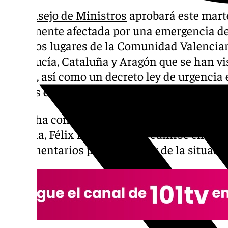
El
Consejo de Ministros
aprobará este marte
gravemente afectada por una emergencia de 
aquellos lugares de la Comunidad Valencia
Andalucía, Cataluña y Aragón que se han vi
DANA, así como un decreto ley de urgencia e
ayudas económicas, laborales y fiscales para
Así lo ha confirmado en rueda de prensa el 
Justicia, Félix Bolaños, tras reunirse en el
parlamentarios para informar de la situaci