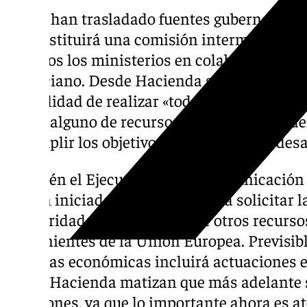
Según han trasladado fuentes gubernamenta
se constituirá una comisión interministeria
de todos los ministerios en colaboración c
valenciano. Desde Hacienda se autorizará a 
posibilidad de realizar «todos los gastos de
límite alguno de recursos», permitiendo a
incumplir los objetivos de déficit por el de
También el Ejecutivo está en comunicación
se han iniciado los trámites para solicitar
Solidaridad y la utilización de otros recur
provenientes de la Unión Europea. Previsib
medidas económicas incluirá actuaciones en 
desde Hacienda matizan que más adelante 
decisiones, ya que lo importante ahora es at