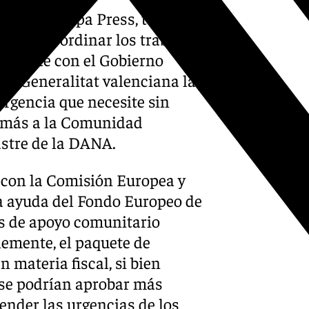
les a Europa Press, también
l para coordinar los trabajos
onstante con el Gobierno
la Generalitat valenciana la
 urgencia que necesite sin
demás a la Comunidad
sastre de la DANA.
 con la Comisión Europea y
 la ayuda del Fondo Europeo de
sos de apoyo comunitario
lemente, el paquete de
materia fiscal, si bien
se podrían aprobar más
ender las urgencias de los