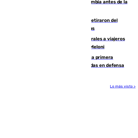
Felipe VI refuerza los lazos con Colombia antes de la
llegada del nuevo presidente
Fernando Calero y Carlos Dotor se retiraron del
encuentro contra el Ceuta con molestias
España restablece controles temporales a viajeros
procedentes de Italia como repuesta a Meloni
El Málaga cae ante el Ceuta y suma la primera
derrota de la pretemporada dejando dudas en defensa
Lo más visto >
Más noticias
Ver más >