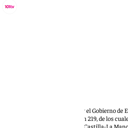
Miguel Alfonso
jueves, 7 noviembre 2024, 12:41
Compartir:
Los nuevos datos aportados por el Gobierno de 
fallecidos a causa de la DANA en 219, de los cual
Comunidad Valenciana, siete a Castilla-La Manch