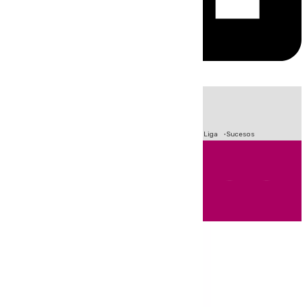
HOY
|
Fútbol
Primera División
Crisis Migratoria en Ceuta
LaLiga
Sucesos
Andalucía