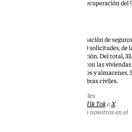
de telefonía fija y móvil, con la recuperación de
Ayudas
En lo que respecta a la compensación de seguros,
han recibido un total de 109.480 solicitudes, de l
46%- se encuentran en tramitación. Del total, 3
compensaciones relacionadas con las viviendas,
automóviles, 6.834 con comercios y almacenes, 50
industriales y finalmente 23 a obras civiles.
Más noticias de
101TV
en las redes
sociales:
Instagram
,
Facebook
,
Tik Tok
o
X
.
Puedes ponerte en contacto con nosotros en el
correo
informativos@101tv.es