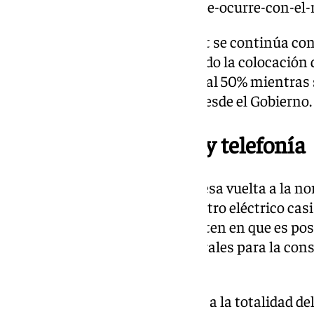
declarado-zona-catastrofica-que-ocurre-con-el-
Mientras, en el Túnel de Torrent se continúa con 
Túnel de Chiva ya se ha finalizado la colocación d
montaje de vía se encuentra ya al 50% mientras 
reposición de fibra», aseguran desde el Gobierno.
Suministro eléctrico y telefonía
Un aspecto fundamental para esa vuelta a la nor
el restablecimiento del suministro eléctrico casi
comunicado del Ejecutivo insisten en que es posi
puedan ejecutar «cortes temporales para la con
robustas».
No obstante, también se acerca a la totalidad del