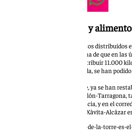
Distribución de agua y alimento
En lo que respecta a los alimentos distribuidos 
por la DANA, el Gobierno informa de que en las ú
en los accesos ha permitido distribuir 11.000 ki
que respecta al agua embotellada, se han podido
total de 178.750 litros.
En lo que respecta al transporte, ya se han resta
distancia entre Valencia-Castellón-Tarragona, ta
conexión Tortosa/Vinaró-Valencia, y en el corre
ha restablecido una frecuencia Xàvita-Alcázar e
https://www.101tv.es/alhaurin-de-la-torre-es-