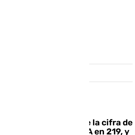
Andalucía
El Gobierno mantiene la cifra de
fallecidos por la DANA en 219, y