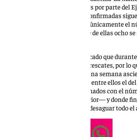
tras la actualización de los datos por parte del E
número de víctimas mortales confirmadas sigue 
ayer miércoles, actualizándose únicamente el n
que asciende hasta 207, aunque de ellas ocho se
relacionados con el temporal.
Asimismo, el Gobierno ha ratificado que durante
realizado un total de 33 nuevos rescates, por lo q
rescatadas desde hace más de una semana ascien
han inspeccionado 320 garajes, entre ellos el de
Bonaire
—foco de bulos relacionados con el núm
podrían encontrarse en su interior— y donde fi
ninguna persona fallecida tras desaguar todo el