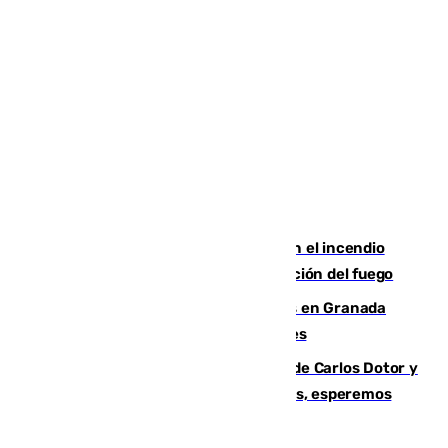
Activado el nivel 2 de emergencia en el incendio
forestal de Niebla por la compleja evolución del fuego
Controlado un incendio de rastrojos en Granada
junto a la autovía y al Callejón de Nogales
Juanfran Funes, sobre las lesiones de Carlos Dotor y
Fernando Calero: “Estamos preocupados, esperemos
que no sea nada”