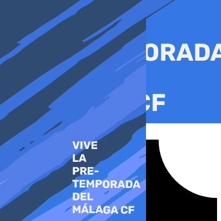
Ir
al
contenido
Tiktok