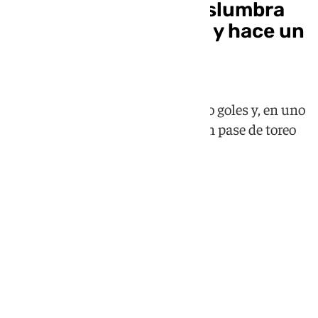
El hijo de Morante deslumbra
en el Europeo Sub-19 y hace un
guiño a su padre
El jugador del Betis ya lleva cuatro goles y, en uno
de ellos, ha simulado que hacía un pase de toreo
como el diestro sevillano