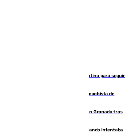
Marruecos, la principal baza de Infantino para seguir
al frente de la FIFA
Pedro Sánchez condena el crimen machista de
Benahavís
Angustioso rescate de una familia en Granada tras
caer su coche por un terraplén
Fallece un joven tras caer al mar cuando intentaba