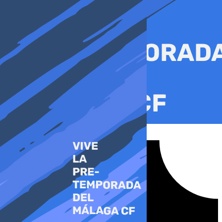
Ir
al
contenido
Tiktok