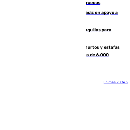
entrar en parapente a Ceuta desde Marruecos
CIES NO moviliza a la provincia de Cádiz en apoyo a
la respuesta humanitaria de Ceuta
El mercado de Jerez refrigera sus taquillas para
facilitar las compras a sus visitantes
Detenida una pareja por presuntos hurtos y estafas
en Málaga tras ser descubiertos con más de 6.000
euros
Lo más visto >
Más noticias
Ver más >