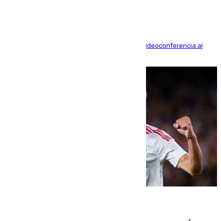
La mayoría de las comparecencias serán por videoconferencia al
residir los familiares fuera de España
07.08.2026