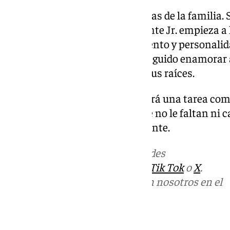
El arte parece correr por las venas de la familia.
plazas más importantes, Morante Jr. empieza a h
donde combina desparpajo, talento y personalid
que comenzar, pero ya ha conseguido enamorar a 
un sello propio que recuerda a sus raíces.
Superar el legado de su padre será una tarea com
demostrado hasta ahora, es que no le faltan ni ca
de arte que distingue a los Morante.
Más noticias de
101TV
en las redes
sociales:
Instagram
,
Facebook
,
Tik Tok
o
X
.
Puedes ponerte en contacto con nosotros en el
correo
informativos@101tv.es
Tags: