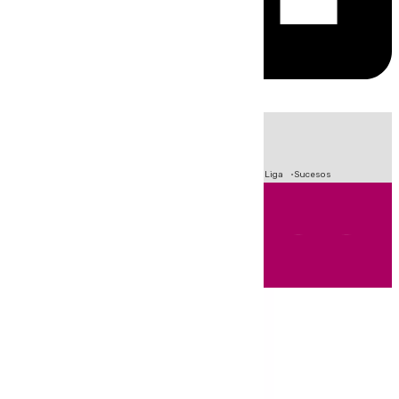
HOY
|
Fútbol
Primera División
Crisis Migratoria en Ceuta
LaLiga
Sucesos
Andalucía