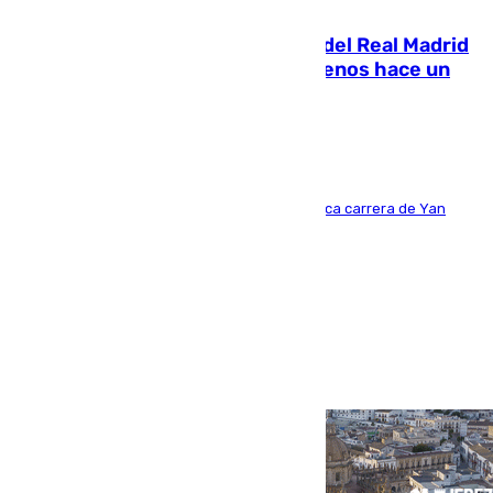
07.08.2026
El fichaje más caro de la historia del Real Madrid
costaba 105 millones de euros menos hace un
año y jugaba en Leganés
Del filial pepinero a récord absoluto: la meteórica carrera de Yan
Diomande en solo doce meses