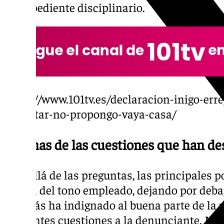
no expediente disciplinario.
https://www.101tv.es/declaracion-inigo-err
malestar-no-propongo-vaya-casa/
Algunas de las cuestiones que han de
Más allá de las preguntas, las principales 
acerca del tono empleado, dejando por debaj
que más ha indignado al buena parte de la 
siguientes cuestiones a la denunciante. Mou