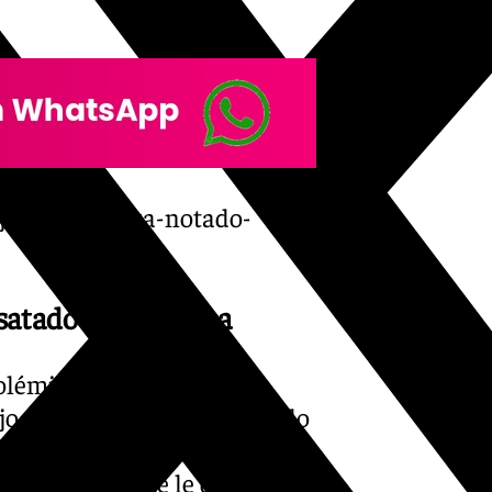
ejon-si-hubiera-notado-
satado la polémica
polémicas han salpicado
o a ambos actores. Eso sí, lo
población han sido las
liaá aclaró que le dijo que