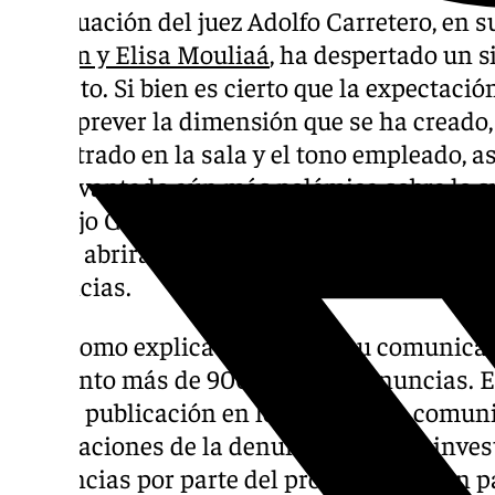
La actuación del juez Adolfo Carretero, en s
Errejón y Elisa Mouliaá
, ha despertado un s
respecto. Si bien es cierto que la expectaci
hacía prever la dimensión que se ha creado,
magistrado en la sala y el tono empleado, a
han levantado aún más polémica sobre lo su
Consejo General del Poder Judicial (CGPJ) 
que se abrirá una investigación sobre lo ocur
denuncias.
Tal y como explica el CGPJ en su comunicad
momento más de 900 quejas y denuncias. E
tras la publicación en los medios de comuni
declaraciones de la denunciante y del inves
diligencias por parte del promotor son un pa