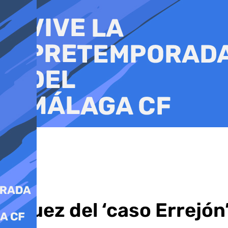
Ir
al
contenido
El juez del ‘caso Errejó