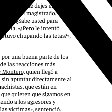
ecir ‘que me dejes en paz,
epreguntó el magistrado.
 viril. ¿Sabe usted para
ó ella. «¿Pero le intentó
 estuvo chupando las tetas?»,
 por una buena parte de los
 de las reacciones más
e Montero,
quien llegó a
e sin apuntar directamente al
achistas, que están en
 y que quieren que sigamos en
iendo a los agresores y
as víctimas», sentenció.