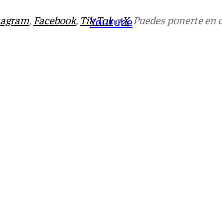
tagram
,
Facebook
,
Tik Tok
o
X
. Puedes ponerte en 
Youtube