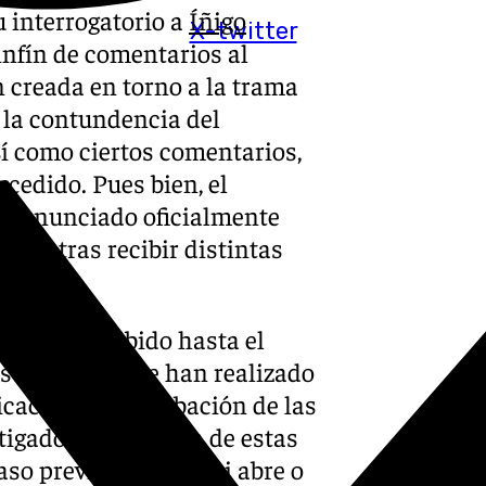
u interrogatorio a
Íñigo
X-twitter
infín de comentarios al
ón creada en torno a la trama
 la contundencia del
sí como ciertos comentarios,
cedido. Pues bien, el
ha anunciado oficialmente
rido tras recibir distintas
o, han recibido hasta el
stos hechos se han realizado
cación de la grabación de las
tigado. La apertura de estas
so previo a decidir si abre o