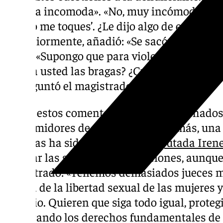
«estaba incomoda». «No, muy incómoda no. D
que no me toques’. ¿Le dijo algo de eso?», r
Posteriormente, añadió: «Se sacó el miembro
qué?». «Supongo que para violentarme», aclar
bajar a usted las bragas? ¿Cuánto tiempo le
le preguntó el magistrado.
Todos estos comentarios han sido tachados
consumidores de esta noticia. Además, una
sonadas ha sido la de la
Eurodiputada Iren
realizar las siguientes afirmaciones, aunqu
magistrado: «Tenemos demasiados jueces m
contra de la libertad sexual de las mujeres
silencio. Quieren que siga todo igual, proteg
vulnerando los derechos fundamentales de l