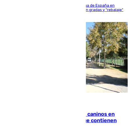
181 edición de la competición hípica más antigua de España en
activo donde aficionados y profesionales llenan gradas y "rebalaje"
de la playa de sanluqueña
06.08.2026
Continúan los cierres de parques caninos en
Sevilla: se detectan alimentos que contienen
elementos peligrosos