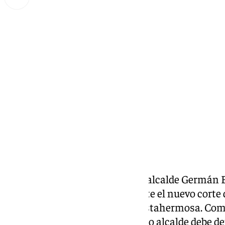
Miguel Alfonso
miércoles, 23 octubre 2024, 17:52
Compartir:
El PSOE de El Puert
o solicita al alcalde Germán
urgente y con contundencia ante el nuevo corte 
llevado a cabo los vecinos de Vistahermosa. Com
socialista,
Ángel González
“como alcalde debe def