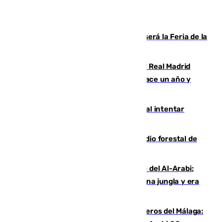
Talleres, escape room y música: así será la Feria de la
Juventud Cofrade de Málaga
El fichaje más caro de la historia del Real Madrid
costaba 105 millones de euros menos hace un año y
jugaba en Leganés
Ceuta suma 82 fallecidos en el mar al intentar
cruzar la frontera española
Huelva eleva a emergencia el incendio forestal de
Niebla
Juanfran Funes, sobre el duro juego del Al-Arabi:
“Por momentos nos hemos metido en una jungla y era
hasta peligroso”
Ya se han estrenado los tres delanteros del Málaga: