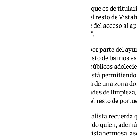
Ángel González señala que “aunque es de titular
que es de uso público, igual que el resto de Vista
nuevo episodio se suma al cierre del acceso al a
Buzo que se produjo este verano”.
Para el edil “es inadmisible que por parte del a
de abusos, más aún cuando el resto de barrios 
condiciones y con los servicios públicos adolec
Vistahermosa Germán Beardo está permitiendo 
quieran, cuando además se trata de una zona don
hace que no tengan las necesidades de limpieza,
y mantenimiento que tenemos el resto de portue
En este sentido, el portavoz socialista recuerda q
concejala de Urbanismo de Beardo quien, además
Comunidad de Propietarios de Vistahermosa, as