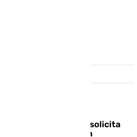
Andalucía
El PSOE de El Puerto solicita
actuación urgente en