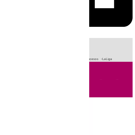
HOY
|
Fútbol
Primera División
Crisis Migratoria en Ceuta
Sucesos
LaLiga
Andalucía