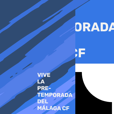
Ir
al
contenido
Tiktok