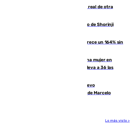
Ceuta se prepara ante la posibilidad real de otra
entrada masiva el 15 de agosto
Cártama, protagonista en el Europeo de Shorinji
Kempo celebrado en Berlín
La llegada de inmigrantes a Ceuta crece un 164% sin
contar la entrada masiva
Igualdad confirma el asesinato de una mujer en
Benahavís como violencia machista y eleva a 36 las
víctimas en 2026
El exdelantero Diego Forlán es el nuevo
seleccionador de Uruguay tras la salida de Marcelo
Bielsa
Lo más visto >