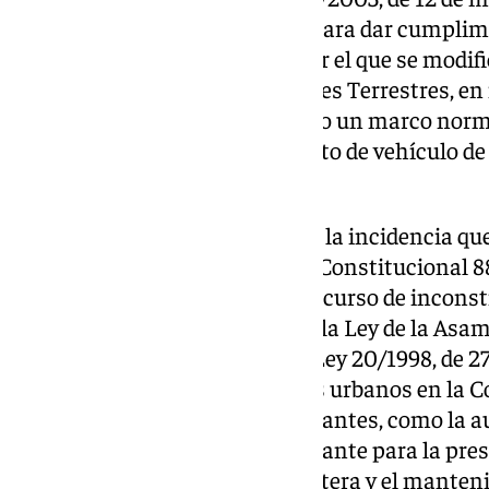
metropolitanos en Andalucía, para dar cumplimi
13/2018, de 28 de septiembre por el que se modific
de Ordenación de los Transportes Terrestres, e
vehículos con conductor, fijando un marco nor
autorizaciones de arrendamiento de vehículo de
Andalucía (VTC).
El Tribunal empieza anunciado la incidencia que
tener la sentencia del Tribunal Constitucional 88
desestimó en su integridad el recurso de incons
los mismos recurrentes contra la Ley de la Asam
junio, por la que se modifica la Ley 20/1998, de 
coordinación de los transportes urbanos en la 
se analizaron cuestiones semejantes, como la a
autonómica como título habilitante para la pre
transporte de viajeros por carretera y el manten