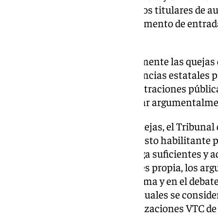
prestar el servicio por parte de los titulares de 
nacional ya existentes en el momento de entrada
regulación.
La sentencia inadmite liminarmente las quejas d
igualdad e invasión de competencias estatales pa
régimen jurídico de las Administraciones públi
satisfecho la carga de desarrollar argumentalme
En el examen de fondo de las quejas, el Tribunal
se haya incumplido el presupuesto habilitante pa
legislación de urgencia. Así, juzga suficientes y
de mero control externo que le es propia, los ar
exposición de motivos de la norma y en el debat
convalidación, en virtud de los cuales se conside
interés de los titulares de autorizaciones VTC de