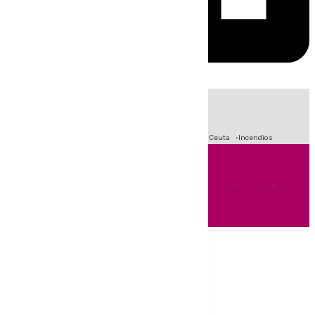
HOY
|
Fútbol
Sucesos
Primera División
Crisis Migratoria en Ceuta
Incendios
Andalucía