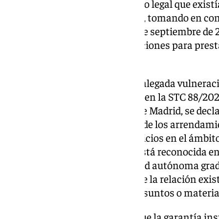
consumidores, solventar el vacío legal que existí
prestación en el ámbito urbano, tomando en con
cumplimiento del plazo (el 30 de septiembre de 
a los titulares de tales autorizaciones para prest
urbano.
El Pleno desestima también la alegada vulneraci
igual que en el recurso dirimido en la STC 88/2024 [F
con la Comunidad Autónoma de Madrid, se decla
autonómica para la regulación de los arrendami
conductor que presten sus servicios en el ámbito
íntegramente en su territorio está reconocida e
correspondiendo a la comunidad autónoma gradua
intervención local en función de la relación exis
y supralocales dentro de tales asuntos o materia
En este punto, el TC recuerda que la garantía in