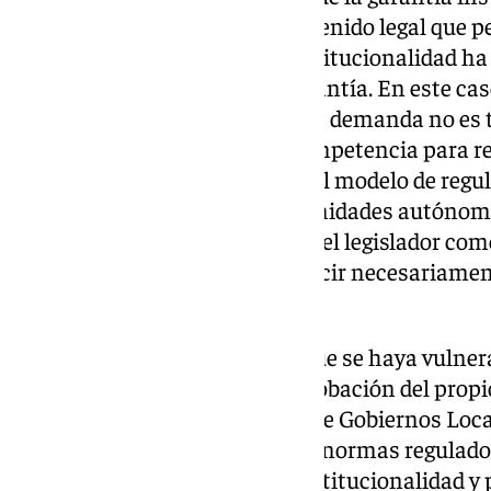
es un concepto jurídico de contenido legal que p
diversas, y que el juicio de constitucionalidad ha
legislador ha respetado esa garantía. En este cas
porque lo que se cuestiona en la demanda no es t
comunidad autónoma de la competencia para re
VTC
en el ámbito urbano, sino el modelo de reg
con el adoptado en otras comunidades autónomas
las diversas opciones que tiene el legislador co
político, y que no se ha de traducir necesariame
del mismo.
El Tribunal también desecha que se haya vulnera
de participación local en la aprobación del prop
referencia al Consejo Andaluz de Gobiernos Loca
Concertación Local, porque las normas regulado
constituyen parámetro de constitucionalidad y 