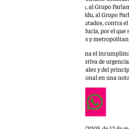
Comú Podem-Galicia en Común, al Grupo Parlam
Parlamentario Euskal Herria Bildu, al Grupo Par
Mixto en el Congreso de los Diputados, contra el
septiembre, de la Junta de Andalucía, por el que 
de mayo, de transportes urbanos y metropolitan
Este recurso imputaba a la norma el incumplim
habilitante de la potestad legislativa de urgenci
local, de las competencias estatales y del princi
detallado el Tribunal Constitucional en una not
El Decreto-ley modifica la Ley 2/2003, de 12 de 