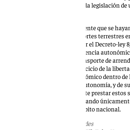
preceptiva en la elaboración de la legislación d
de Gobierno.
La sentencia desestima finalmente que se haya
estatales en materia de transportes terrestres en 
2/2003, en la redacción dada por el Decreto-ley 
dictado al amparo de la competencia autonómica 
urbanos de la modalidad de transporte de arren
conductor, es expresión del ejercicio de la liber
corresponde al legislador autonómico dentro de l
Constitución y el Estatuto de Autonomía, y de su
que en ningún momento permite prestar estos se
una autorización previa, habilitando únicament
una autorización de VTC de ámbito nacional.
Más noticias de
101TV
en las redes