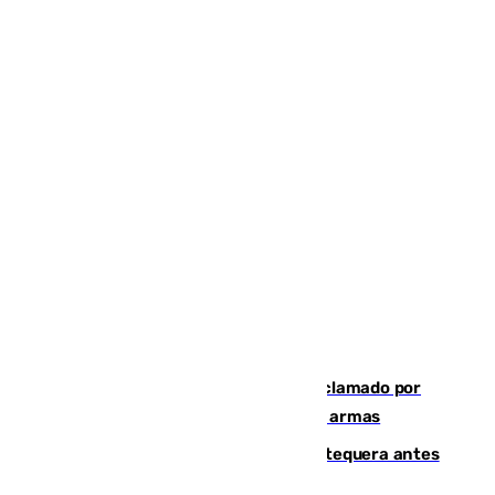
Detienen en Málaga a un fugitivo reclamado por
Colombia por homicidio y transporte de armas
Prueba final del Granada ante el Antequera antes
del inicio de la Liga