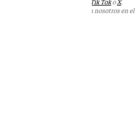
sociales:
Instagram
,
Facebook
,
Tik Tok
o
X
.
Puedes ponerte en contacto con nosotros en el
correo
informativos@101tv.es
Tags:
Últimas noticias