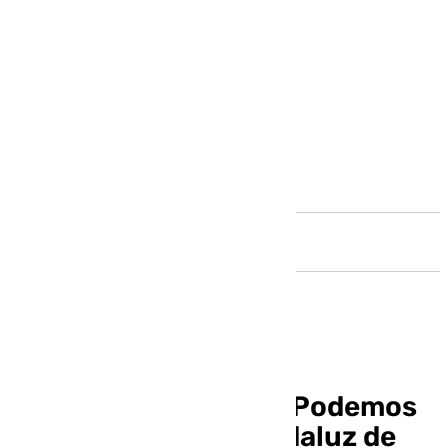
Andalucía
El recurso de Unidas Podemos
contra el decreto andaluz de