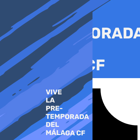
Ir
al
contenido
Tiktok