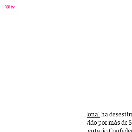
Miguel Alfonso
jueves, 12 septiembre 2024, 11:28
Compartir:
El Pleno del
Tribunal Constitucional
ha desestim
de inconstitucionalidad promovido por más de 5
pertenecientes al Grupo Parlamentario Confed