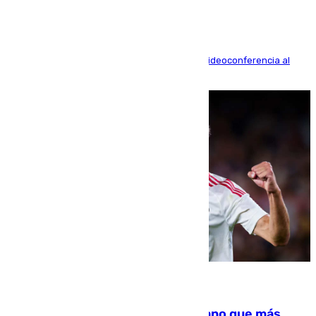
La mayoría de las comparecencias serán por videoconferencia al
residir los familiares fuera de España
07.08.2026
Juanlu Sánchez, el sexto canterano que más