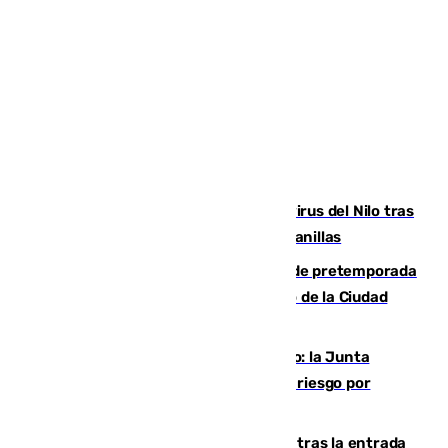
Málaga refuerza la vigilancia por el virus del Nilo tras
detectar un mosquito positivo en Campanillas
Málaga-Ceuta: cuarto compromiso de pretemporada
de los blanquiazules en busca del Trofeo de la Ciudad
Autónoma
Málaga, en alerta por el virus del Nilo: la Junta
decreta Campanillas como zona de alto riesgo por
varios casos recientes
El Gobierno registra 1.342 menores tras la entrada