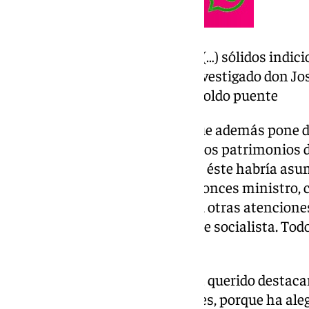
«Es evidente que persisten (…) sólidos indic
relación a la persona del investigado don Jos
resolución dictada por leopoldo puente
«Y no solo eso», subraya, sino que además pone d
muy estrechos vínculos» entre los patrimonios de
ministerial Koldo García, ya que éste habría asu
cuyo abono correspondía al entonces ministro,
de uno de sus hijos» o «regalos u otras atencion
círculo personal» del ex dirigente socialista. Tod
precisa.
En este punto, el magistrado ha querido destacar 
comparecencia de este miércoles, porque ha aleg