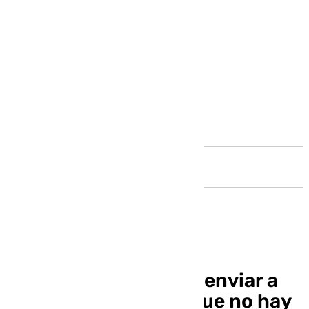
Andalucía
El Supremo descarta enviar a
prisión a Ábalos porque no hay