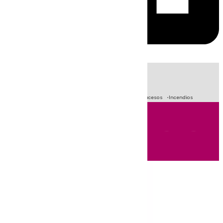
HOY
|
Fútbol
Primera División
Crisis Migratoria en Ceuta
Sucesos
Incendios
Andalucía