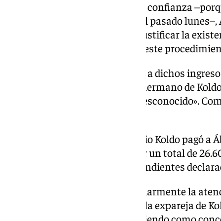
no contar con un abogado de su confianza –porqu
letrado al que quiso renunciar el pasado lunes–,
razonable alguna que pudiera justificar la existe
razones distintas de las que en este procedimient
El instructor detalla que, «junto a dichos ingres
reflejó «otros» procedentes del hermano de Koldo
fundamento resulta también desconocido». Co
transferencia por 12.000 euros.
Recuerda asimismo que el propio Koldo pagó a Áb
en Madrid entre 2019 y 2021 por un total de 26.6
habría incluido en sus correspondientes declarac
Al magistrado le «llama particularmente la aten
efectuado en junio de 2020 por la expareja de Kol
Ábalos por 5.700 euros, «apareciendo como conce