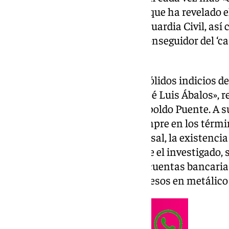
concreto los «ingresos opacos» que ha revelado 
Central Operativa (UCO) de la Guardia Civil, así
relacionados con el presunto conseguidor del ‘ca
de Aldama.
«Es evidente que persisten (…) sólidos indicios d
persona del investigado don José Luis Ábalos», re
miércoles por el instructor Leopoldo Puente. A su
UCO «viene a incrementar, siempre en los términ
propios de este momento procesal, la existenci
indicios, poniendo de relieve que el investigado,
en metálico procedente de sus cuentas bancarias
sin embargo, significativos ingresos en metálic