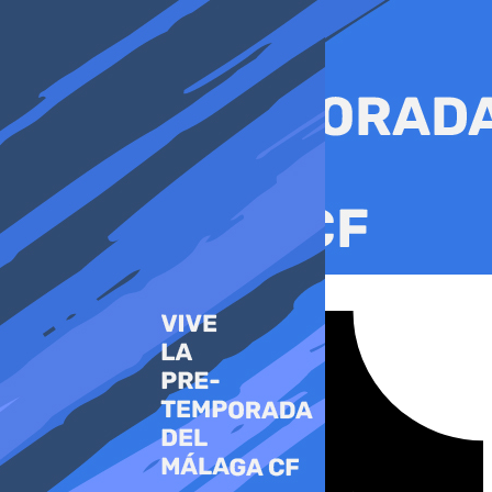
Ir
al
contenido
Tiktok