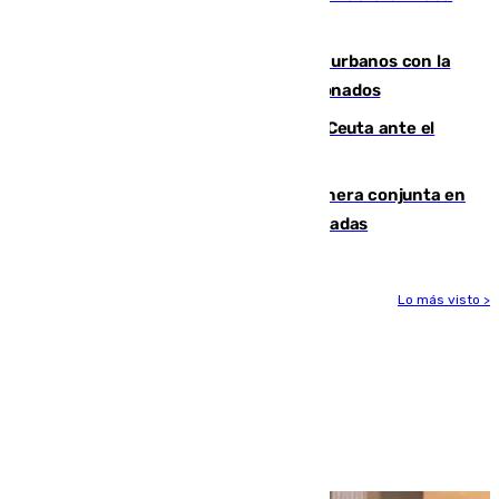
masiva del pasado 30 de julio
Cádiz despide seis «puntos negros» urbanos con la
orden de retirada para quioscos abandonados
La Armada suma cuatro buques en Ceuta ante el
aviso de un nuevo cruce el 15 de agosto
Guardia Civil y RFEF trabajan de manera conjunta en
el caso de las estafas de ventas de entradas
Lo más visto >
Más noticias
Ver más >