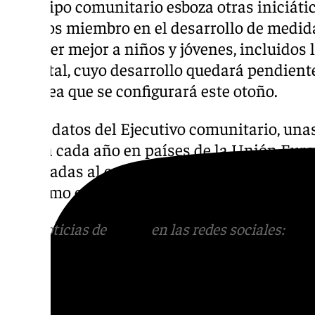
El equipo comunitario esboza otras iniciáti
Estados miembro en el desarrollo de medid
proteger mejor a niños y jóvenes, incluidos l
y mental, cuyo desarrollo quedará pendient
Europea que se configurará este otoño.
Según datos del Ejecutivo comunitario, un
la vida cada año en países de la Unión Eur
vinculadas al consumo de tabaco, incluidas
consumo es indirecto por el humo ajeno.
Más noticias de
101TV
en las redes sociales:
Ins
correo
informativos@101tv.es