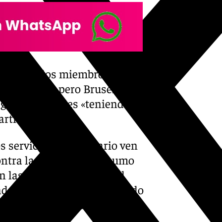
 los Estados miembro tienen
 sanitarias, pero Bruselas les
tegias nacionales «teniendo en
rticulares.
os servicios comunitario ven
ontra la exposición al humo
 las zonas recreativas al
onde los niños estén a menudo
fantiles, parques de