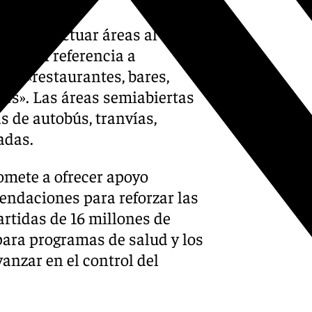
donde actuar áreas al aire
tos, en referencia a
n a «restaurantes, bares,
ares». Las áreas semiabiertas
s de autobús, tranvías,
adas.
omete a ofrecer apoyo
endaciones para reforzar las
artidas de 16 millones de
para programas de salud y los
anzar en el control del