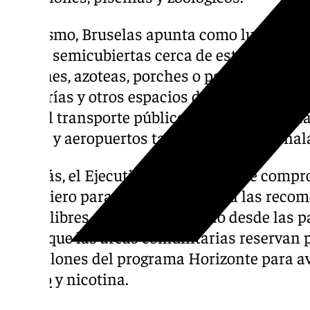
Asimismo, Bruselas apunta como lugares en 
libre o semicubiertas cerca de establecimien
balcones, azoteas, porches o patios y tambié
cafeterías y otros espacios de locales simil
para el transporte público, como son parada
trenes y aeropuertos también quedan señal
Además, el Ejecutivo comunitario se compr
financiero para poner en práctica las recom
zonas libres de humos, incluido desde las p
euros que las arcas comunitarias reservan 
80 millones del programa Horizonte para av
tabaco
y nicotina.