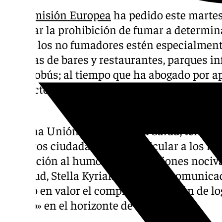
La
Comisión Europea
ha pedido este martes
ampliar la prohibición de fumar a determina
donde los no fumadores estén especialment
terrazas de bares y restaurantes, parques in
de autobús; al tiempo que ha abogado por ap
productos emergentes como el cigarrillo el
o no.
«En una Unión Europea de la Salud, tenemos
nuestros ciudadanos, en particular a los niñ
exposición al humo y a las emisiones nociva
de Salud, Stella Kyriakides, en un comunica
puesto en valor el compromiso común de lo
tabaco» en el horizonte de 2040.