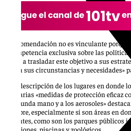
La recomendación no es vinculante porque
la competencia exclusiva sobre las políticas
anima a trasladar este objetivo a sus estra
cuenta sus circunstancias y necesidades» pa
En la descripción de los lugares en donde l
necesarias «medidas de protección eficaz c
de segunda mano y a los aerosoles» destacan
aire libre, especialmente si son áreas en d
presentes, como son los parques públicos in
atracciones, piscinas y zoológicos.