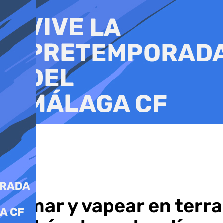
Ir
al
contenido
Fumar y vapear en terra