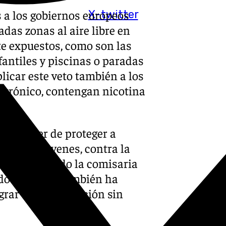
 a los gobiernos europeos
X-twitter
das zonas al aire libre en
e expuestos, como son las
fantiles y piscinas o paradas
licar este veto también a los
ectrónico, contengan nicotina
 el deber de proteger a
os y los jóvenes, contra la
s», ha avisado la comisaria
do en el que también ha
grar una «generación sin