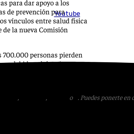
cas para dar apoyo a los
as de prevención para
Youtube
os vínculos entre salud física
e de la nueva Comisión
as 700.000 personas pierden
opea debido a dolencias
 «decenas de miles» cuyo
tagram
,
Facebook
,
Tik Tok
o
X
. Puedes ponerte en 