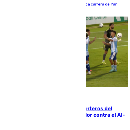
Del filial pepinero a récord absoluto: la meteórica carrera de Yan
Diomande en solo doce meses
06.08.2026
Ya se han estrenado los tres delanteros del
Málaga: Eneko Jauregui, bigoleador contra el Al-
Arabi SC