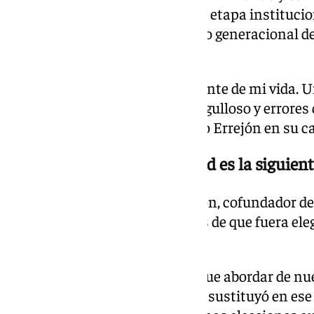
progresista, aunque se acabe su etapa instituci
pueda contribuir así a un «relevo generacional de
fuerzas populares necesitan.
«Termina la etapa más importante de mi vida. U
Con aciertos de los que estoy orgulloso y errores
con esta decisión», ha concluido Errejón en su ca
Una dirigente de Más Madrid es la siguiente
La sorpresiva decisión de Errejón, cofundador d
las filas de Sumar, llega después de que fuera e
marzo de este año.
El grupo plurinacional tendrá que abordar de nue
dado que precisamente Errejón sustituyó en ese 