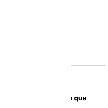
Andalucía
Íñigo Errejón anuncia que
abandona la política