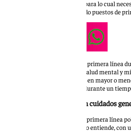
acompañamiento psicológico, para lo cual necesi
desde hace una década ocupando puestos de prime
«El ritmo y el modo de vida de la primera línea 
desgastado mi salud física, mi salud mental y mi
emocional. Creo que es algo que en mayor o me
aquel que está en esa posición durante un tiemp
Dice que la primera línea sin cuidados gene
Al respecto, expone que «en esa primera línea pol
se es más eficaz», al menos así lo entiende, con