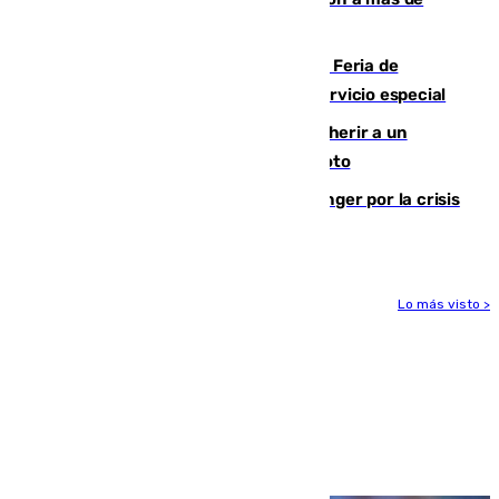
2.000 migrantes de forma ilegal
¿Hasta qué hora abre el Metro en la Feria de
Málaga? Consulta las frecuencias del servicio especial
Detenido un hombre en Málaga por herir a un
Guardia Civil tras atropellarle con su moto
El Barça cancela un amistoso en Tánger por la crisis
en la frontera con Ceuta
Lo más visto >
Más noticias
Ver más >