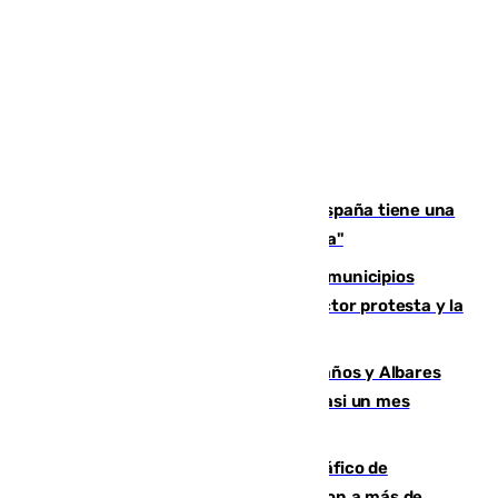
Javier Fernández: "El Gobierno de España tiene una
preocupación y una prioridad con Sevilla"
Las ferias de verano de numerosos municipios
andaluces se quedan sin cohetes: el sector protesta y la
Junta mantiene el protocolo
Los ministros Marlaska, Robles, Bolaños y Albares
comparecerán por las crisis de Ceuta casi un mes
después
Cae una de las mayores redes de tráfico de
personas y droga en España: introdujeron a más de