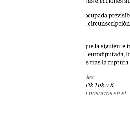
candidata de Sumar en las últimas elecciones a
Su vacante en el Congreso será ocupada previsib
la número siete en la lista por la circunscripci
Madrid.
Sobre todo teniendo en cuenta que la siguiente in
coportavoz de Podemos y actual eurodiputada, l
perdería uno de sus 27 diputados tras la ruptura
Más noticias de
101TV
en las redes
sociales:
Instagram
,
Facebook
,
Tik Tok
o
X
.
Puedes ponerte en contacto con nosotros en el
correo
informativos@101tv.es
Tags:
Últimas noticias