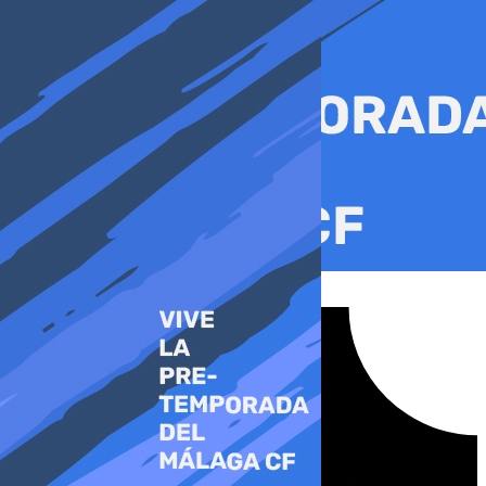
Ir
al
contenido
Tiktok