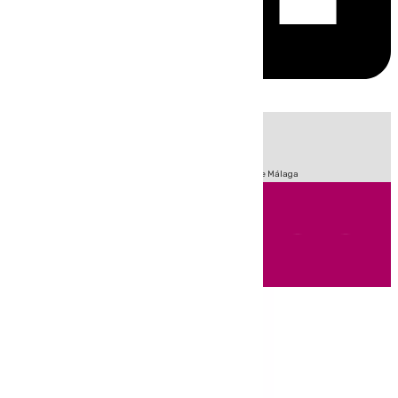
HOY
|
Fútbol
Sucesos
Primera División
Incendios
Feria de Málaga
Andalucía