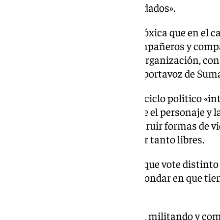
«emancipa a menudo de los cuidados».
«Esto genera una subjetividad tóxica que en el c
patriarcado multiplica, con compañeros y compa
compañeros y compañeras de organización, con r
con uno mismo», relata el ya exportavoz de Suma
De hecho, apunta a que en este ciclo político «in
«límite de la contradicción entre el personaje y 
es también una lucha por construir formas de vi
cuidadosas, más solidarias y por tanto libres.
«No se le puede pedir a la gente que vote distin
cotidiana», ha insistido para ahondar en que tie
activa.
Finalmente, expone que seguirá militando y com