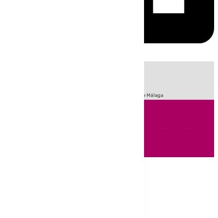
HOY
|
Fútbol
Sucesos
Primera División
Incendios
Feria de Málaga
Andalucía