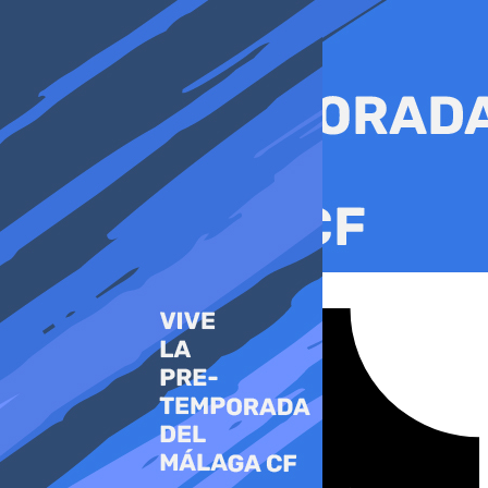
Ir
al
contenido
Tiktok