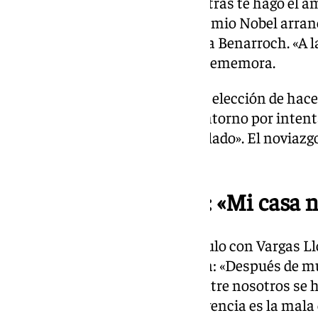
hermosas y dulces al oído mientras te hago el a
autobiografía, el idilio con el Premio Nobel arra
domicilio de la diseñadora Elena Benarroch. «A la
el ascensor. Ahí empezó todo», rememora.
La empresaria ha justificado su elección de hac
respuesta a «el empeño de su entorno por intent
que Mario fue desgraciado a mi lado». El noviaz
2015 hasta finales de 2022.
El final de la historia: «Mi casa 
Acerca del desenlace de su vínculo con Vargas Ll
Isabel ha sido directa en su obra: «Después de
sido muy felices, la situación entre nosotros se 
verdad hace imposible la convivencia es la mala