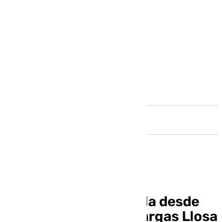
Andalucía
Isabel Preysler desvela desde
cartas íntimas con Vargas Llosa