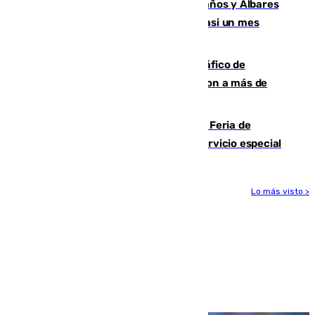
Los ministros Marlaska, Robles, Bolaños y Albares
comparecerán por las crisis de Ceuta casi un mes
después
Cae una de las mayores redes de tráfico de
personas y droga en España: introdujeron a más de
2.000 migrantes de forma ilegal
¿Hasta qué hora abre el Metro en la Feria de
Málaga? Consulta las frecuencias del servicio especial
Lo más visto >
Más noticias
Ver más >