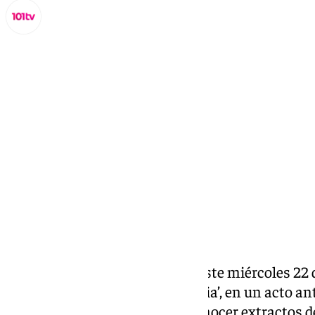
Miguel Alfonso
miércoles, 22 octubre 2025, 18:59
Compartir:
Isabel Preysler ha presentado este miércoles 22
memorias, ‘Mi verdadera historia’, en un acto a
periodistas donde ha dado a conocer extractos d