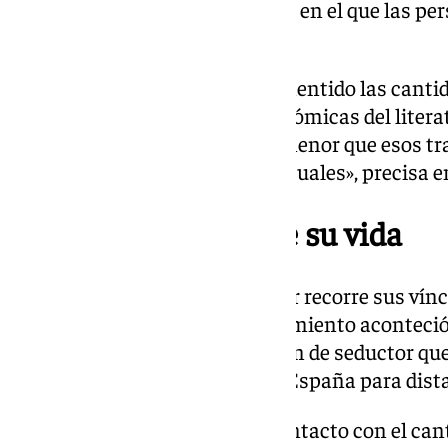
educado. Mi casa no es un hotel en el que las pe
cuenta a los demás».
Por otra parte, Preysler ha desmentido las canti
presuntas contribuciones económicas del literat
aportación fue infinitamente menor que esos traí
inventados, 80.000 euros mensuales», precisa 
Los otros hombres de su vida
En las páginas del libro, Preysler recorre sus v
relevantes. Su primer enamoramiento aconteci
años, un hombre con reputación de seductor que
razón por la cual la enviaron a España para dista
Una vez en Madrid, entró en contacto con el cant