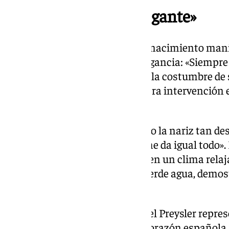
«No me considero elegante»
En sus memorias, la filipina de nacimiento mani
considerada un referente de elegancia: «Siempr
me considero elegante ni tengo la costumbre de
confiesa que se realizó su primera intervención es
al cumplir 50 años.
Con franqueza, reconoce: «Tengo la nariz tan de
médicos y operaciones que ya me da igual todo».
verdadera historia’ transcurrió en un clima relaj
un elegante traje de chaqueta verde agua, demos
y buenos modales.
Nacida en Manila en 1950, Isabel Preysler repre
identificables de la prensa del corazón española