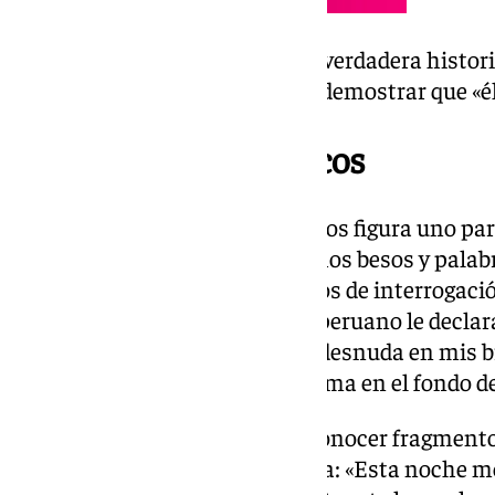
La celebridad presenta ‘Mi verdadera histori
las misivas del Nobel para demostrar que «él
Los escritos románticos
Entre los pasajes más destacados figura uno pa
quiero mucho y te mando muchos besos y palabra
que parecen dos signos perfectos de interrogaci
abril de 2015, el autor hispano-peruano le decla
desde la última vez que te tuve desnuda en mis br
viendo la lucecita verde que asoma en el fondo de
La filipina también ha dado a conocer fragmentos
ciudad y los perros* le expresaba: «Esta noche me