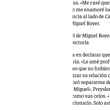
experimentó una historia intensa. «Me casé quer
cierto que con el paso del tiempo me enamoré l
separarse, recompuso su existencia al lado de Ca
más tarde junto al exministro Miguel Boyer.
Declara abiertamente que el de Miguel Boyer
más importante» de su trayectoria
Respecto a este último, no vacila en declarar qu
más importante» de su trayectoria. «Le amé pr
ocasión pensé en separarme, creo que no hubiera 
Dejar a Carlos Falcó para comenzar su relación 
episodio complicado: «Me destrozó separarme de
porque me había enamorado de Miguel». Preysle
aspectos privados sobre Boyer, como sus celos. 
acudiera al psiquiatra para solucionarlo. Solo asi