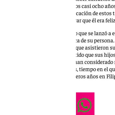
Vargas Llosa le dirigió durante los casi ocho añ
celebridad ha defendido la publicación de estos 
puedo publicarlas para demostrar que él era feli
Preysler, de 75 años, ha señalado que se lanzó a e
dicho tantas cosas falsas» acerca de su persona.
expresado durante el evento, al que asistieron s
como Nuria González. Ha admitido que sus hijos
definitiva, modificando «lo que han considerado m
ha ocupado dos años completos, tiempo en el q
de su existencia desde sus primeros años en Fi
conocidos públicamente.