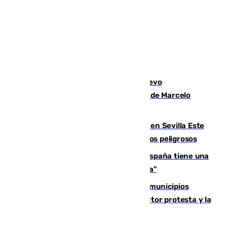
El exdelantero Diego Forlán es el nuevo
seleccionador de Uruguay tras la salida de Marcelo
Bielsa
Reabierto el parque canino cerrado en Sevilla Este
tras detectarse alimentos con elementos peligrosos
Javier Fernández: "El Gobierno de España tiene una
preocupación y una prioridad con Sevilla"
Las ferias de verano de numerosos municipios
andaluces se quedan sin cohetes: el sector protesta y la
Junta mantiene el protocolo