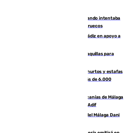
Fallece un joven tras caer al mar cuando intentaba
entrar en parapente a Ceuta desde Marruecos
CIES NO moviliza a la provincia de Cádiz en apoyo a
la respuesta humanitaria de Ceuta
El mercado de Jerez refrigera sus taquillas para
facilitar las compras a sus visitantes
Detenida una pareja por presuntos hurtos y estafas
en Málaga tras ser descubiertos con más de 6.000
euros
Retrasos y cancelaciones en el Cercanías de Málaga
por una avería en la infraestructura de Adif
Isco, la nueva mascota del jugador del Málaga Dani
Lorenzo
El observatorio de Calar Alto de Almería emitirá en