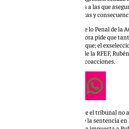
se le condene por las coacciones a las que asegu
argumentando que «las amenazas y consecuencias
En su escrito dirigido a la Sala de lo Penal de la 
representación legal de la jugadora pide que tan
la Selección española, Albert Luque; el exselecci
el exresponsable de Marketing de la RFEF, Rubé
año y seis meses de prisión por coacciones.
Como alternativa, en caso de que el tribunal no a
de Hermoso pide que se revoque la sentencia en l
sexual y que, en lugar de la multa impuesta a Rub