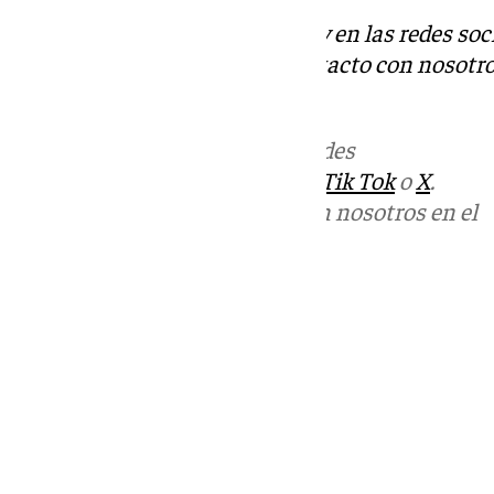
Descubre más noticias de 101Tv en las redes soc
Tok
o
X
. Puedes ponerte en contacto con nosotro
informativos@101tv.es
Más noticias de
101TV
en las redes
sociales:
Instagram
,
Facebook
,
Tik Tok
o
X
.
Puedes ponerte en contacto con nosotros en el
correo
informativos@101tv.es
Tags:
Últimas noticias