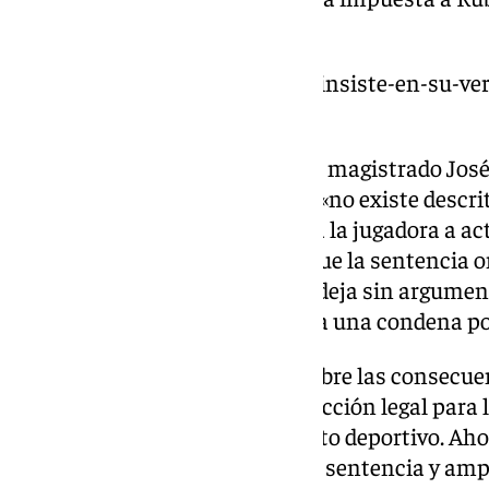
cárcel.
https://www.101tv.es/rubiales-insiste-en-su-ve
dijo-vale/
El recurso critica la decisión del magistrado Jo
quien en su fallo consideró que «no existe descri
intimidación» dirigido a forzar a la jugadora a a
defensa de Hermoso sostiene que la sentencia om
presentadas en el juicio, lo que deja sin argumen
tribunal y podría haber llevado a una condena por
Este recurso reabre el debate sobre las consec
Rubiales y el alcance de la protección legal para
agresión y presiones en el ámbito deportivo. Aho
encargada de decidir si revisa la sentencia y amp