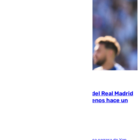
07.08.2026
El fichaje más caro de la historia del Real Madrid
costaba 105 millones de euros menos hace un
año y jugaba en Leganés
Del filial pepinero a récord absoluto: la meteórica carrera de Yan