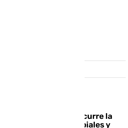
Andalucía
Jennifer Hermoso recurre la
sentencia contra Rubiales y