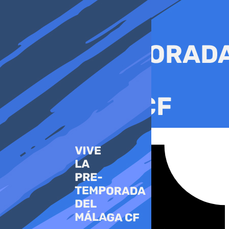
Ir
al
contenido
Tiktok