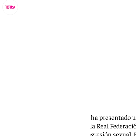
Miguel Alfonso
jueves, 6 marzo 2025, 19:17
Compartir:
La futbolista Jennifer Hermoso ha presentado u
que condenó al expresidente de la Real Federaci
Luis Rubiales, a una multa por agresión sexual.