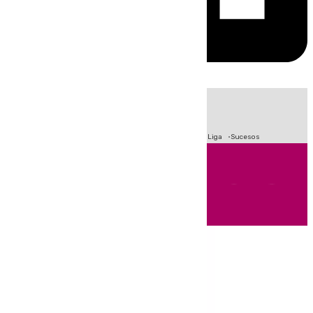
HOY
|
Fútbol
Primera División
Crisis Migratoria en Ceuta
LaLiga
Sucesos
Andalucía