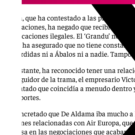
García, que ha contestado a las preguntas de
y acusaciones, ha negado que recibiera com
adjudicaciones ilegales. El ‘Grandu’ no era 
modo, ha asegurado que no tiene constancia
de mordidas ni a Ábalos ni a nadie. Tampoc
No obstante, ha reconocido tener una relac
conseguidor de la trama, el empresario Víc
comentado que coincidía a menudo dentro y 
Transportes.
Ha concretado que De Aldama iba mucho a l
gestiones relacionadas con Air Europa, qu
inmersa en las negociaciones que acabaron c