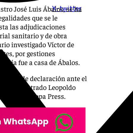
istro José Luis Ábalos, se ha
X-twitter
galidades que se le
sta las adjudicaciones
ial sanitario y de obra
rio investigado Víctor de
tes, por gestiones
n día fue a casa de Ábalos.
 media de declaración ante el
e, el magistrado Leopoldo
adas por Europa Press.