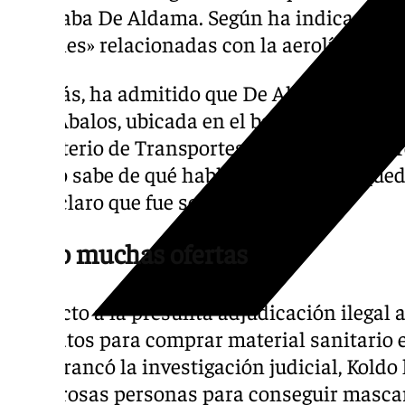
trabajaba De Aldama. Según ha indicado, se
«banales» relacionadas con la aerolínea.
Además, ha admitido que De Aldama estuvo 
vivía Ábalos, ubicada en el barrio madrileño
Ministerio de Transportes. Preguntado sobr
que no sabe de qué hablaron porque se quedó
dejar claro que fue solo esa vez.
Hubo muchas ofertas
Respecto a la presunta adjudicación ilegal 
contratos para comprar material sanitario 
que arrancó la investigación judicial, Koldo
numerosas personas para conseguir mascari