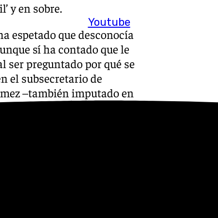
l’ y en sobre.
Youtube
 ha espetado que desconocía
unque sí ha contado que le
 al ser preguntado por qué se
en el subsecretario de
ómez –también imputado en
 que derivó todas las ofertas.
laró De Aldama, a petición
diera con el Gobierno balear
o mascarillas defectuosas.
gar esta queja a su hermano
 con documentación sobre esos