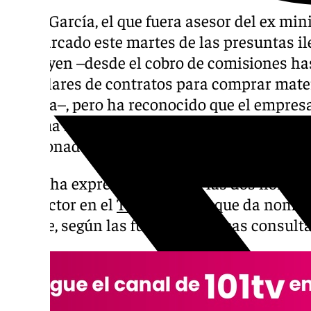
Koldo
García, el que fuera asesor del ex min
desmarcado este martes de las presuntas ile
atribuyen –desde el cobro de comisiones ha
irregulares de contratos para comprar mater
pública–, pero ha reconocido que el empresa
Aldama iba mucho al Ministerio de Transpor
relacionadas con Air Europa, y que incluso u
Así se ha expresado durante las dos horas y
instructor en el
TS
del caso al que da nombr
Puente, según las fuentes jurídicas consult