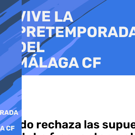
Ir
al
contenido
Koldo rechaza las supu