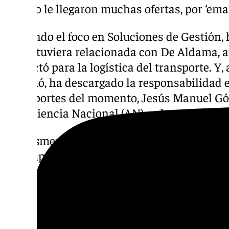
por eso le llegaron muchas ofertas, por ‘emai
Poniendo el foco en Soluciones de Gestión,
que estuviera relacionada con De Aldama, a
contactó para la logística del transporte. Y,
la eligió, ha descargado la responsabilidad 
Transportes del momento, Jesús Manuel G
la Audiencia Nacional (AN)–, al que ha dicho
Ha desmentido asimismo que, conforme dec
del empresario pidiera a Ábalos que interce
de Francina Armengol porque habían llegad
Koldo ha especificado que Gómez le hizo lle
Joseba, quien a su vez le entregó un sobre
contratos. Todo, como favor personal.