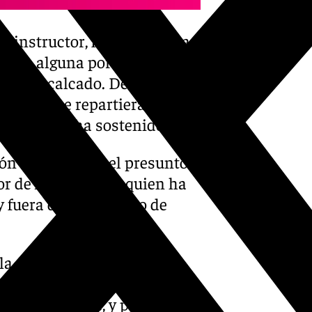
l instructor, fiscal, defensas
isión alguna por
él, ha recalcado. Del mismo
 de que se repartiera dinero
o al PSOE, ha sostenido.
ión cercana con el presunto
tor de Aldama, con quien ha
fuera del Ministerio de
a sede ministerial por
e en ese momento estaba
on su rescate, y para la que