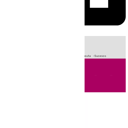
HOY
|
Fútbol
Primera División
LaLiga
Crisis Migratoria en Ceuta
Sucesos
Andalucía