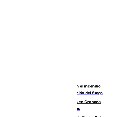
Activado el nivel 2 de emergencia en el incendio
forestal de Niebla por la compleja evolución del fuego
Controlado un incendio de rastrojos en Granada
junto a la autovía y al Callejón de Nogales