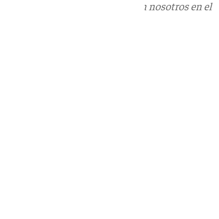
Puedes ponerte en contacto con nosotros en el
correo
informativos@101tv.es
Tags:
Últimas noticias