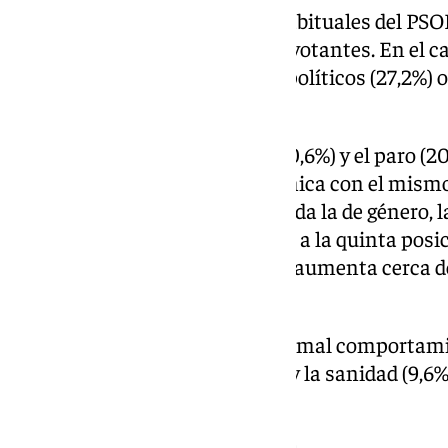
Mientras que para los socios habituales del PSO
el principal problema para sus votantes. En el ca
para los de ERC los problemas políticos (27,2%) o
de Bildu con un 29,5%.
Tras los problemas políticos (20,6%) y el paro (20,
general es para la crisis económica con el mismo 
categoría «desigualdades, incluida la de género, l
pobreza», que pasa de la novena a la quinta posic
hasta el 16,1%, y la vivienda que aumenta cerca 
15,4%.
La calidad del empleo (13,7%), el mal comportamie
Gobierno y los partidos (10,4%) y la sanidad (9,6%
preocupaciones nacionales.