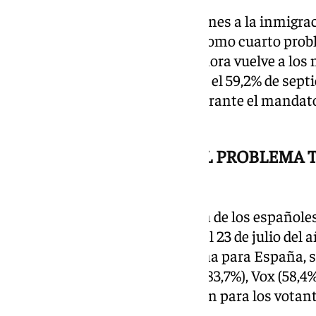
Con este panorama, las menciones a la inmigració
16,9% de julio, cuando se situó como cuarto pro
apenabas recababa un 5,7% y ahora vuelve a los n
pero aún está lejos de su récord, el 59,2% de sep
aquella ‘crisis de los cayucos’ durante el mandat
Zapatero.
INMIGRACIÓN, PRINCIPAL PROBLEMA 
SOCIALISTAS
Si desglosamos la preocupación de los españoles 
últimas elecciones generales del 23 de julio del
situa como el principal problema para España, se
votantes de Coalición Canaria (83,7%), Vox (58,4%)
(34,1) o UPN (33,33). Sino también para los votant