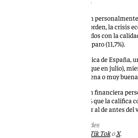
PROBLEMAS PERSONALES
Los asuntos que más preocupan personalmente a
consultado el CIS son, por este orden, la crisis 
(17,1%), los problemas relacionados con la calidad
(15,3%), la inmigración (13,7) y el paro (11,7%).
Respecto a la situación económica de España, un
muy mala» (dos puntos menos que en julio), mient
barómetro anterior la juzga «buena o muy buena
El 65% sostiene que su situación financiera per
igual que en julio, frente al 23,1% que la calific
porcentaje ligeramente superior al de antes del 
Más noticias de
101TV
en las redes
sociales:
Instagram
,
Facebook
,
Tik Tok
o
X
.