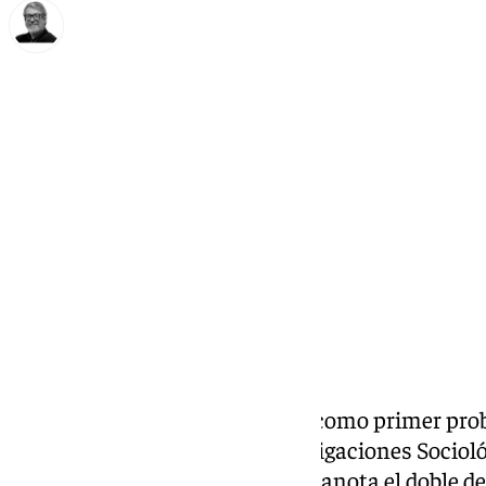
Francisco Marmolejo
jueves, 19 septiembre 2024, 07:55
Compartir:
La inmigración se ha colocado como primer pro
Barómetro del Centro de Investigaciones Socioló
mes de septiembre, en el que se anota el doble d