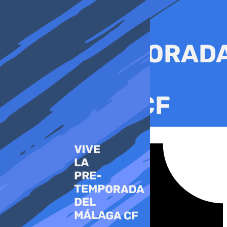
Ir
al
contenido
Tiktok