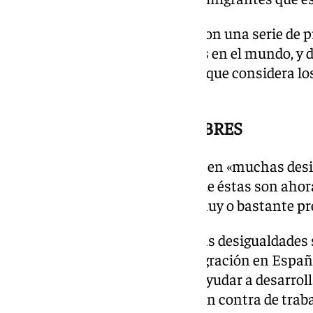
El CIS arranca el cuestionario con una serie de p
inmigración y las desigualdades en el mundo, y 
entrevistadas que nombren los que considera los
país.
AYUDAR A LOS PAÍSES POBRES
Así, el 96,6% considera que existen «muchas desi
pobres y los ricos, el 54% cree que éstas son ah
décadas y el 77,8% se confiesa muy o bastante p
Además, el 87,3% asume que esas desigualdades 
explican el aumento de la inmigración en España
se hagan «más esfuerzos para ayudar a desarroll
frente al 21,8% que se muestra en contra de traba