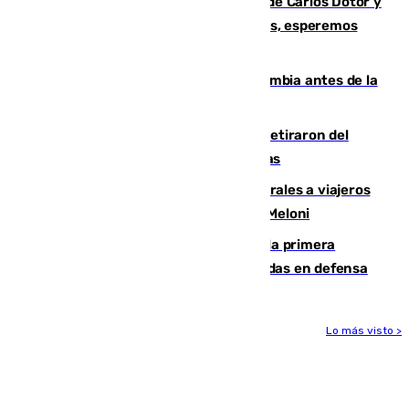
Juanfran Funes, sobre las lesiones de Carlos Dotor y
Fernando Calero: “Estamos preocupados, esperemos
que no sea nada”
Felipe VI refuerza los lazos con Colombia antes de la
llegada del nuevo presidente
Fernando Calero y Carlos Dotor se retiraron del
encuentro contra el Ceuta con molestias
España restablece controles temporales a viajeros
procedentes de Italia como repuesta a Meloni
El Málaga cae ante el Ceuta y suma la primera
derrota de la pretemporada dejando dudas en defensa
Lo más visto >
Más noticias