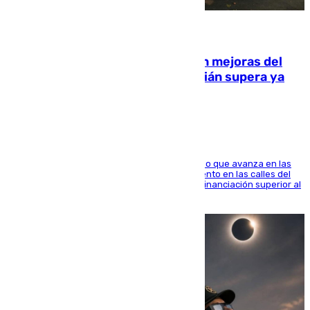
08.08.2026
La inversión del Ayuntamiento en mejoras del
entorno del Prado de San Sebastián supera ya
1.600.000 euros
El consistorio, a través de Emasesa, ha indicado que avanza en las
obras de renovación de las redes de saneamiento en las calles del
entorno del Prado, contando la zona con una financiación superior al
millón y medio de euros