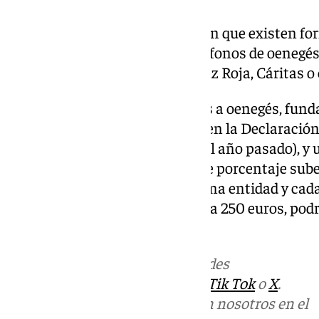
Además, desde la OCU recuerdan que existen for
es el caso de SMS o bizum a teléfonos de oenegés
terreno como son el caso de Cruz Roja, Cáritas o
OCU recuerda que los donativos a oenegés, fund
de lucro este año deducen más en la Declaración
primeros 250 euros (150 euros el año pasado), y 
que exceda de esa cantidad; este porcentaje sube 
tercer año que se dona a la misma entidad y cada
superior a la del anterior. Si dona 250 euros, po
euros.
Más noticias de
101TV
en las redes
sociales:
Instagram
,
Facebook
,
Tik Tok
o
X
.
Puedes ponerte en contacto con nosotros en el