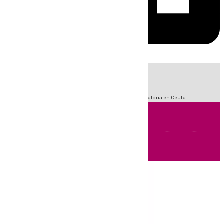
HOY
|
Sucesos
Fútbol
LaLiga
Primera División
Crisis Migratoria en Ceuta
Andalucía