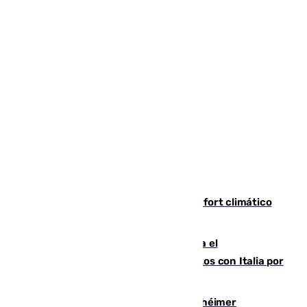
Málaga contabiliza 148 zonas de confort climático
para enfrentar las altas temperaturas
Marlaska notifica a la Unión Europea el
restablecimiento de controles fronterizos con Italia por
vía aérea y marítima
Hallan sin vida al granadino con Alzhéimer