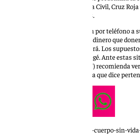
ha aparecido, y es que la Guardia Civil, Cruz Ro
advertido de intentos de estafas.
Llegan a los domicilios o llaman por teléfono a 
objetivo: hacerles pensar que el dinero que donen
embargo, ese dinero jamás llegará. Los supuesto
como miembros de alguna oenegé. Ante estas sit
Consumidores y Usuarios (OCU) recomienda veri
directamente a asociaciones a la que dice perten
https://www.101tv.es/hallan-el-cuerpo-sin-vid
chiva/