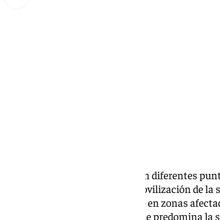
Miguel Alfonso
jueves, 7 noviembre 2024, 16:36
Compartir:
Las consecuencia de la DANA
en diferentes pun
en Valencia, ha provocado la movilización de la 
desinteresada con voluntariado en zonas afecta
económica. Sin embargo, aunque predomina la so