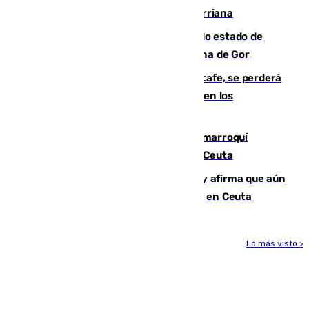
desaparecido hace una semana en Churriana
Encuentran un cadáver en avanzado estado de
descomposición en la localidad granadina de Gor
Christantus Uche, delantero del Getafe, se perderá
toda la temporada por varias fracturas en los
ligamentos de su rodilla derecha
Expulsado de España un ciudadano marroquí
condenado por allanar una vivienda en Ceuta
Vivas niega la versión del Gobierno y afirma que aún
quedan entre 8.000 y 11.000 migrantes en Ceuta
Lo más visto >
Más noticias