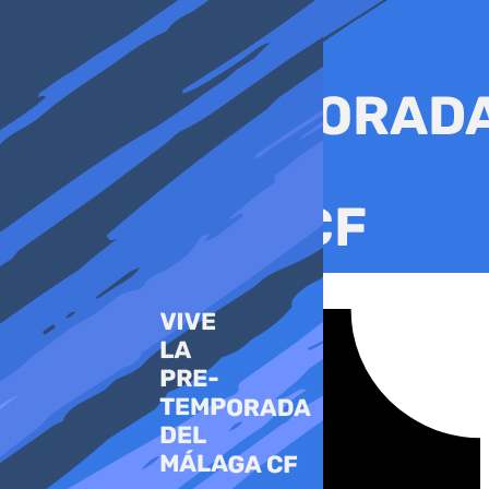
Ir
al
contenido
Tiktok