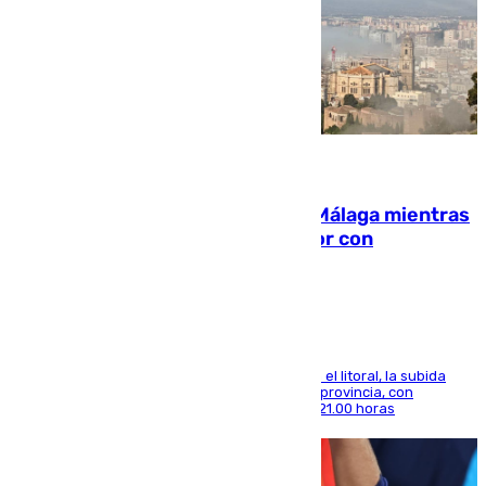
08.08.2026
El taró tiñe de niebla la costa de Málaga mientras
el calor se concentra en el interior con
Antequera en aviso amarillo
Mientras se alivia la sensación de bochorno en el litoral, la subida
térmica se notará sobre todo en el norte de la provincia, con
máximas que rozarán los 38 grados hasta las 21.00 horas