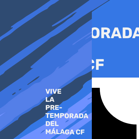
Ir
al
contenido
Tiktok