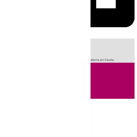
HOY
|
Fútbol
Sucesos
LaLiga
Primera División
Crisis Migratoria en Ceuta
Andalucía