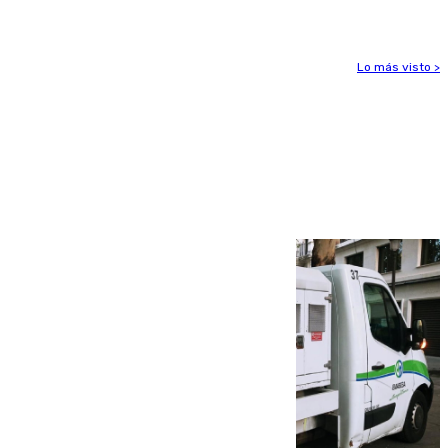
Lo más visto >
Más noticias
Ver más >