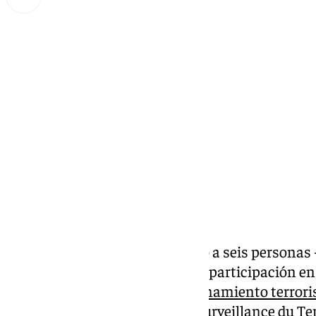
Miguel Alfonso
martes, 26 noviembre 2024, 18:11
Compartir:
La Policía Nacional ha detenido a seis personas 
una en Madrid-por su presunta participación en 
autoadoctrinamiento y adoctrinamiento terroris
de la Direction Générale de la Surveillance du T