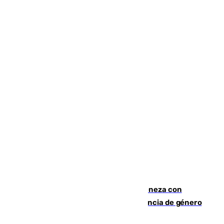
Retiene a su mujer en su casa y ameneza con
quemar la vivienda: nuevo caso de violencia de género
en Málaga