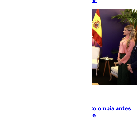
Distinción de la Generalitat junto a Álex Grimaldo
07.08.2026
Felipe VI refuerza los lazos con Colombia antes
de la llegada del nuevo presidente