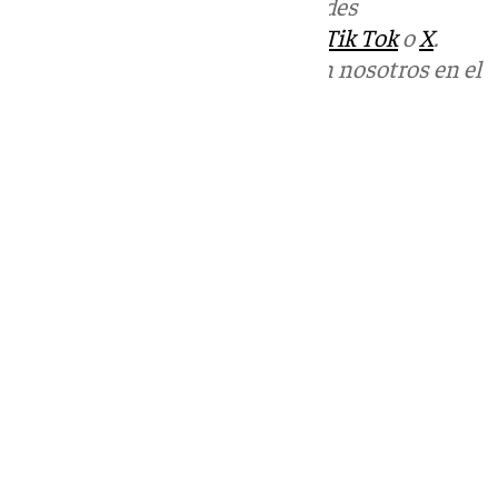
Más noticias de
101TV
en las redes
sociales:
Instagram
,
Facebook
,
Tik Tok
o
X
.
Puedes ponerte en contacto con nosotros en el
correo
informativos@101tv.es
Tags:
Últimas noticias