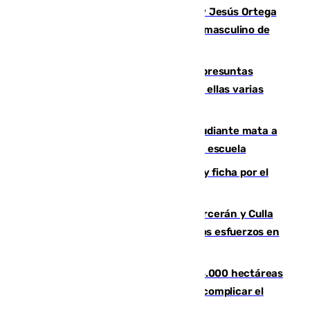
Dos sevillanos de oro: Manuel Cruz y Jesús Ortega
ganan el campeonato del mundo sub19 masculino de
remo
Un juzgado de Ceuta investiga seis presuntas
agresiones sexuales a migrantes, entre ellas varias
menores
Desastre en Tailandia: un joven estudiante mata a
tiros a sus abuelo y a profesores en una escuela
Luca Zidane rompe con el Granada y ficha por el
Leganés
Incendios de Castellón: Sierra Engarcerán y Culla
evolucionan positivamente y centran los esfuerzos en
Tírig
El incendio de Niebla ya supera las 4.000 hectáreas
afectadas y "se espera que se vuelva a complicar el
fuego"