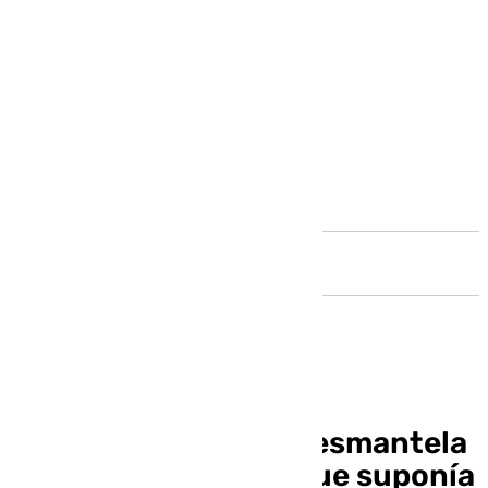
Andalucía
La Policía Nacional desmantela
un grupo yihadista que suponía