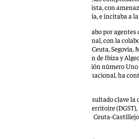
una actividad beligerante yihadista, con amenaz
occidental y a la comunidad judía, e incitaba a l
La operación ha sido llevada a cabo por agentes 
Información de la Policía Nacional, con la colab
Provinciales de Información de Ceuta, Segovia, M
Brigadas Locales de Información de Ibiza y Algeci
del Juzgado Central de Instrucción número Uno y 
Nacional. Además, a nivel internacional, ha cont
EUROPOL.
En el éxito de la operación ha resultado clave la
Générale de la Surveillance du Territoire (DGST
estructura que operaba en el eje Ceuta-Castillej
acciones violentas.