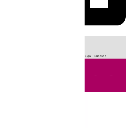
HOY
|
Fútbol
Primera División
Crisis Migratoria en Ceuta
LaLiga
Sucesos
Andalucía