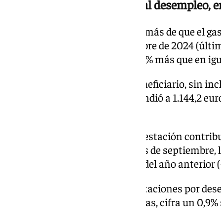
La tasa de cobertura frente al desempleo, e
El Ministerio ha informado además de que el ga
desempleo alcanzó en septiembre de 2024 (último
1.904,7 millones de euros, un 5,1% más que en ig
El gasto medio mensual por beneficiario, sin incl
Andalucía y Extremadura, ascendió a 1.144,2 eur
4% más.
La cuantía media bruta de la prestación contribu
fue de 988,7 euros el pasado mes de septiembre,
20,3 euros sobre el mismo mes del año anterior (
El total de beneficiarios de prestaciones por dese
septiembre en 1.703.095 personas, cifra un 0,9% 
2023.