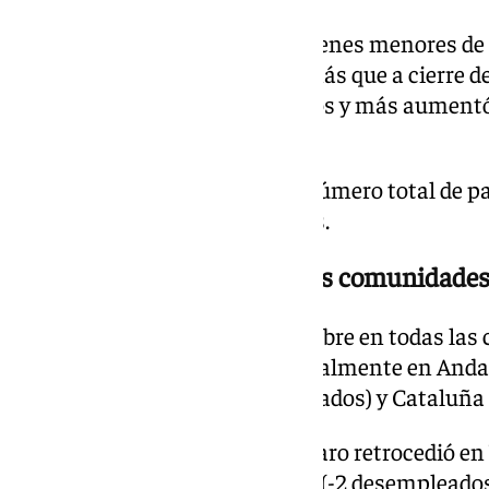
Por edades, el paro entre los jóvenes menores d
en octubre, con 8.361 parados más que a cierre d
paro de las personas con 25 años y más aument
(+0,7%).
Al término del mes pasado, el número total de p
situó en 200.500 desempleados.
El paro aumenta en todas las comunidade
El paro registrado subió en octubre en todas l
relación al mes anterior, especialmente en Anda
Castilla-La Mancha (+3.859 parados) y Cataluña
En cuanto a las provincias, el paro retrocedió en
Vizcaya (-75 parados) y Cáceres (-2 desempleados)