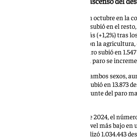
Los servicios concentran el ascenso del d
Por sectores, el paro sólo bajó en octubre en la c
desempleados menos (-0,8%), y subió en el resto,
que sumaron 22.332 parados más (+1,2%) tras los
temporada turística. Le siguieron la agricultur
(1,8%), y la industria, donde el paro subió en 1.54
colectivo sin empleo anterior, el paro se increm
El paro aumentó en octubre en ambos sexos, aun
En concreto, el paro femenino subió en 13.873 
anterior (+0,9%), frente a un repunte del paro 
(+1,2%).
Así, al finalizar el décimo mes de 2024, el númer
situó en 1.567.611 mujeres, su nivel más bajo en
mientras que el de varones totalizó 1.034.443 d