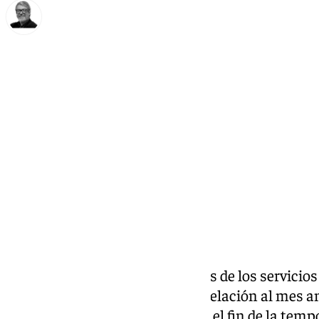
Francisco Marmolejo
martes, 5 noviembre 2024, 09:15
Compartir:
El paro registrado en las oficinas de los servici
26.769 personas en octubre en relación al mes a
todo, por el sector servicios tras el fin de la tem