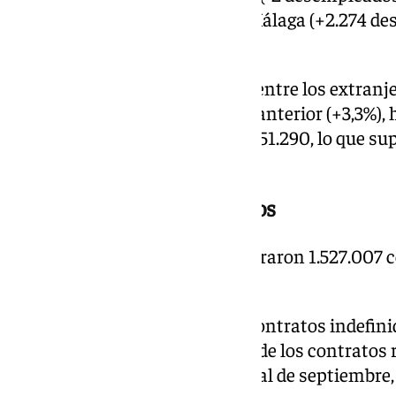
provincias, especialmente en Málaga (+2.274 des
Toledo (+1.688).
Por su parte, el paro registrado entre los extranj
desempleados respecto al mes anterior (+3,3%), h
inmigrantes en desempleo en 351.290, lo que s
un año antes (-0,5%).
El 43,5% de los contratos, fijos
En octubre de este año se registraron 1.527.007 
mismo mes de 2023.
De todos ellos, 664.195 fueron contratos indefinid
un año antes. En total, el 43,5% de los contratos
indefinidos, porcentaje similar al de septiembre