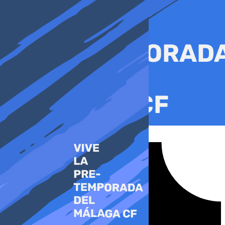
Ir
al
contenido
Tiktok