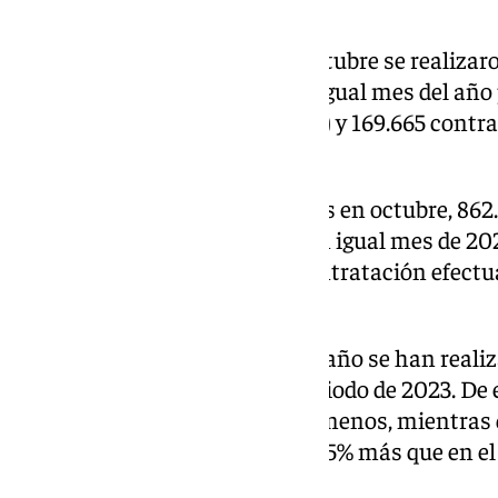
contratos fijos fue del 43,81%.
Dentro de los indefinidos, en octubre se realiza
completo, un 8,9% más que en igual mes del año 
discontinuos (+7,5% interanual) y 169.665 contra
(+11,6%).
De todos los contratos suscritos en octubre, 862
temporales, un 9,5% más que en igual mes de 202
representaron el 56,5% de la contratación efect
ejercicio.
En los diez primeros meses del año se han realiz
un 0,3% menos que en igual periodo de 2023. De e
contratos indefinidos, un 2,5% menos, mientras 
temporales, lo que supone un 1,5% más que en e