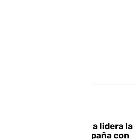
Andalucía
La provincia de Málaga lidera la
subida del paro en España con