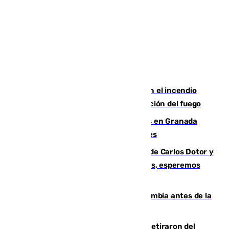
Activado el nivel 2 de emergencia en el incendio
forestal de Niebla por la compleja evolución del fuego
Controlado un incendio de rastrojos en Granada
junto a la autovía y al Callejón de Nogales
Juanfran Funes, sobre las lesiones de Carlos Dotor y
Fernando Calero: “Estamos preocupados, esperemos
que no sea nada”
Felipe VI refuerza los lazos con Colombia antes de la
llegada del nuevo presidente
Fernando Calero y Carlos Dotor se retiraron del