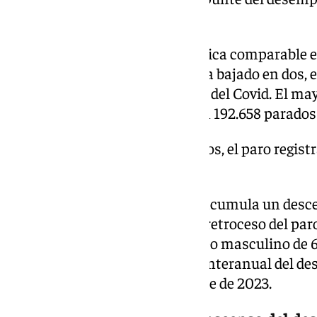
26.670 personas.
Desde el inicio de la serie histórica comparable 
septiembre en 27 ocasiones y ha bajado en dos, en
normalidad después de la crisis del Covid. El m
octubre se produjo en 2008, con 192.658 parado
En términos desestacionalizados, el paro regist
2024 en 17.296 personas.
En el último año el desempleo acumula un desce
supone un 5,7% menos, con un retroceso del par
(-5,6%) y una caída del desempleo masculino de 6
ha destacado que la reducción interanual del de
la más elevada desde septiembre de 2023.