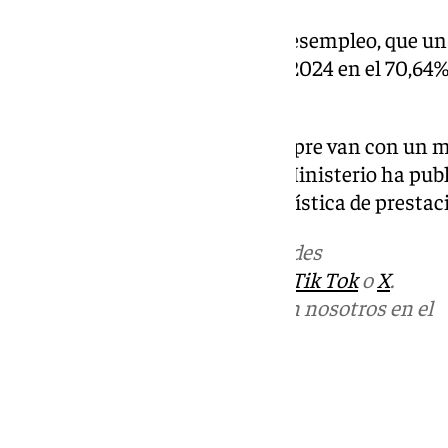
La tasa de cobertura frente al desempleo, que un
66%, se situó en septiembre de 2024 en el 70,64%
2010.
Los datos de prestaciones siempre van con un me
datos de paro, de forma que el Ministerio ha publ
desempleo de octubre y la estadística de prestac
Más noticias de
101TV
en las redes
sociales:
Instagram
,
Facebook
,
Tik Tok
o
X
.
Puedes ponerte en contacto con nosotros en el
correo
informativos@101tv.es
Tags:
Últimas noticias