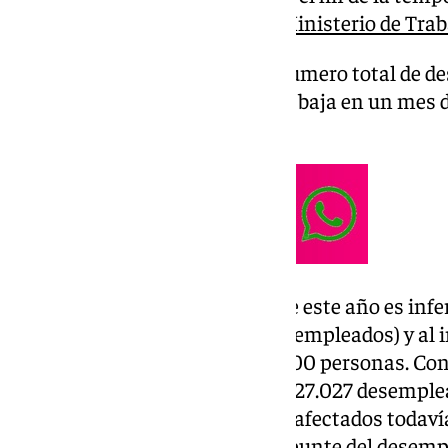
publicados este martes por el
Ministerio de Trab
Tras el ascenso de octubre, el número total de d
2.602.054 parados, su cifra más baja en un mes 
subrayado el Ministerio.
La subida del
paro
en octubre de este año es infer
periodo 2001-2023 (+63.926 desempleados) y al
en octubre de 2023, de casi 37.000 personas. Con
descensos de octubre de 2022 (-27.027 desemplea
pero exceptuando dichos años, afectados todavía
de este año ha sido el menor repunte del desem