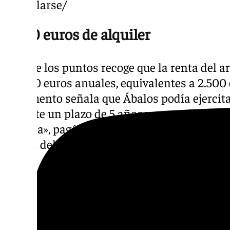
querellarse/
2.500 euros de alquiler
Uno de los puntos recoge que la renta del a
30.000 euros anuales, equivalentes a 2.500
documento señala que Ábalos podía ejercit
durante un plazo de 5 años y pagando «al me
compra», pagándose el resto hasta el total p
inicial del contrato de arrendamiento.
«Ábalos no tenía capacidad financiera para 
inmueble sito en Paseo de Castellana númer
aproximadamente 1,9 millones de euros ante
este contrato le permitía «asegurarse el cob