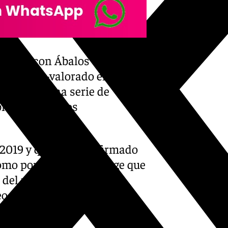
 pactó con Ábalos darle un
e Madrid –valorado en 1,9
pagos que una serie de
io de contratos
e 2019 y que aparece firmado
omo por él mismo, recoge que
del piso situado en el
o de la Castellana. Se trata,
cuadrados.