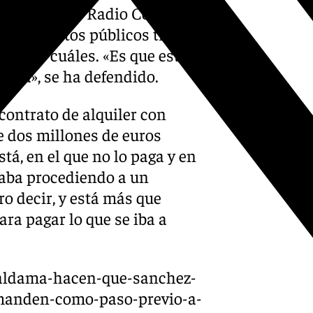
dida a ‘La W Radio Colombia’,
ió contratos públicos tras
cretar cuáles. «Es que estoy
ueba», se ha defendido.
contrato de alquiler con
e dos millones de euros
tá, en el que no lo paga y en
staba procediendo a un
ro decir, y está más que
ra pagar lo que se iba a
e-aldama-hacen-que-sanchez-
emanden-como-paso-previo-a-