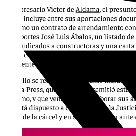
El empresario Víctor de
Aldama
, el presunt
Koldo’, incluye entre sus aportaciones docu
Supremo un contrato de arrendamiento con 
Transportes José Luis Ábalos, un listado de
preadjudicados a constructoras y una carta 
enlace con Juan Guaidó en el tiempo que e
presidente encargado de Venezuela.
Todo ello se recoge en los anexos incluidos e
Europa Press, que su defensa remitió este m
Supremo
, y que vendrían a corroborar sus 
que está dispuesto a colaborar con la Justic
salida de la cárcel y en su declaración ante e