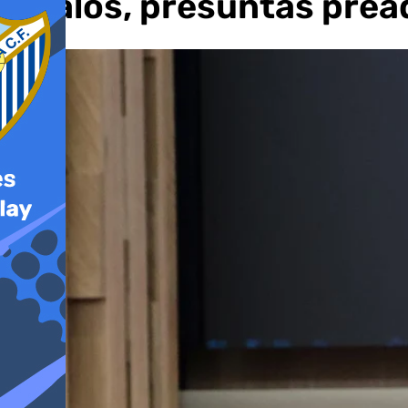
Ábalos, presuntas pread