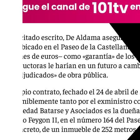
En el citado escrito, De Aldama asegura que
piso ubicado en el Paseo de la Castellana d
millones de euros– como «garantía» de los 
constructoras le harían en un futuro a camb
«preadjudicados» de obra pública.
El propio contrato, fechado el 24 de abril d
presumiblemente tanto por el exministro c
la sociedad Batarse y Asociados es la dueña 
Edificio Feygon II, en el número 164 del Pase
en concreto, de un inmueble de 252 metros 