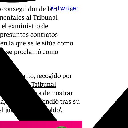
o conseguidor de la ‘trama
X-twitter
mentales al Tribunal
el exministro de
 presuntos contratos
en la que se le sitúa como
ste se proclamó como
n el escrito, recogido por
iércoles al
Tribunal
afirmaciones y a demostrar
ia, como así defendió tras su
l juez del ‘caso Koldo’.