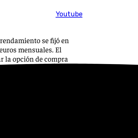
Youtube
rrendamiento se fijó en
 euros mensuales. El
ar la opción de compra
nos el 15% del valor de la
recio en el plazo de vigencia
afrontar la compra del
o 164, valorado entonces en
s de su reforma», por lo que
ro de las comisiones futuras»