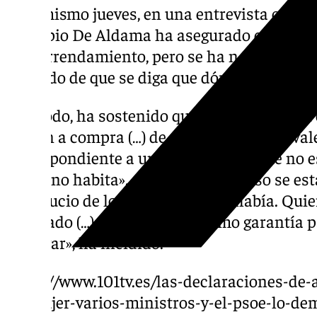
Este mismo jueves, en una entrevista conce
el propio De Aldama ha asegurado que recib
este arrendamiento, pero se ha negado a con
cansado de que se diga que dónde está la pr
Con todo, ha sostenido que «nadie firma un 
opción a compra (…) de un inmueble que val
correspondiente a un alquiler en el que no es
el que no habita». «Porque en ese piso se e
desahucio de los inquilinos que había. Quie
aprobado (…) que eso servía como garantía pa
entregar», ha incidido.
https://www.101tv.es/las-declaraciones-d
su-mujer-varios-ministros-y-el-psoe-lo-d