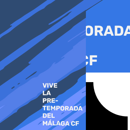
Ir
al
contenido
Tiktok