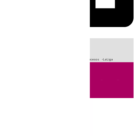
HOY
|
Fútbol
Primera División
Crisis Migratoria en Ceuta
Sucesos
LaLiga
Andalucía