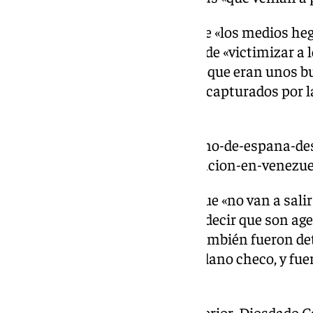
El mandatario ha asegurado que «los medios he
derecha española» han tratado de «victimizar a lo
los victimarios». «Ahora resulta que eran unos 
estaban paseando y que fueron capturados por l
desaparecidos», ha expresado.
https://www.101tv.es/el-gobierno-de-espana-de
una-operacion-de-desestabilizacion-en-venezue
Además, Maduro ha afirmado que «no van a salir 
CNI y el Gobierno de España» a decir que son age
Además de Basoa y Martínez, también fueron de
uno de ellos marine, y un ciudadano checo, y fu
estadounidenses.
Por su parte, el ministro del Interior, Diosdado C