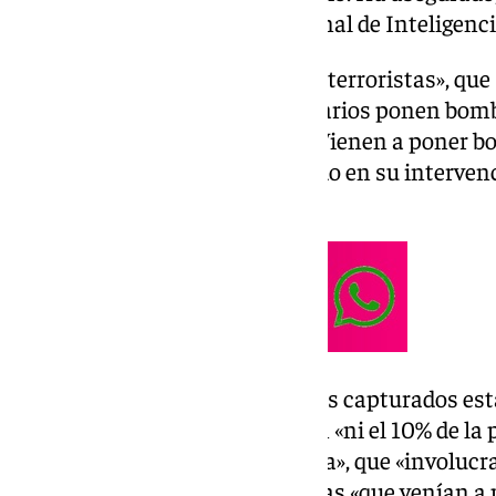
«encubiertos» del Centro Nacional de Inteligenci
Maduro ha afirmado que estos «terroristas», que
turistas, en «sus tiempos libertarios ponen bom
turismo: turismo de aventura. Vienen a poner b
Turismo explosivo», ha ironizado en su interven
Maduro+’.
Asimismo, ha aseverado que «los capturados est
las «pruebas» mostradas no son «ni el 10% de la 
manos de los órganos de justicia», que «involucra
«varias» nacionalidades europeas «que venían a