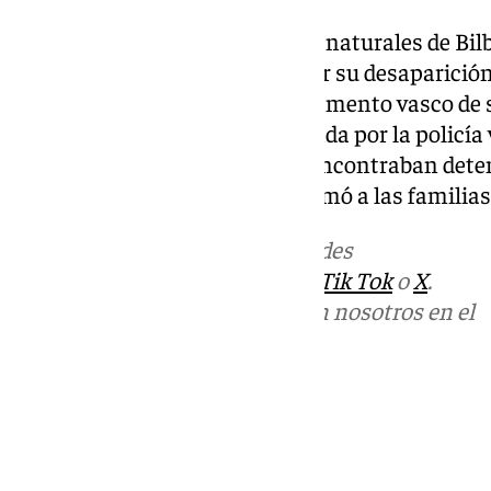
Los familiares de los detenidos, naturales de B
ante la Ertzaintza para notificar su desaparició
Según ha confirmado el departamento vasco de s
alertaron de la situación generada por la policía
pudo confirmar que ambos se encontraban deten
circunstancia de la que se informó a las familias
Más noticias de
101TV
en las redes
sociales:
Instagram
,
Facebook
,
Tik Tok
o
X
.
Puedes ponerte en contacto con nosotros en el
correo
informativos@101tv.es
Tags:
Últimas noticias