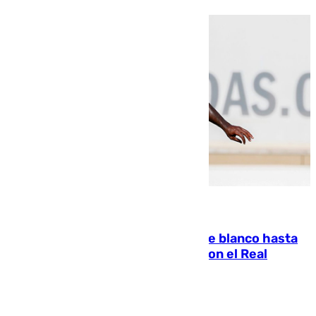
06.08.2026
Vinícius Júnior seguirá vestido de blanco hasta
2032 tras cerrar su renovación con el Real
Madrid