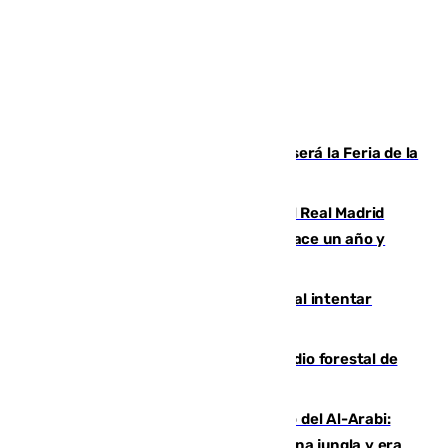
Talleres, escape room y música: así será la Feria de la
Juventud Cofrade de Málaga
El fichaje más caro de la historia del Real Madrid
costaba 105 millones de euros menos hace un año y
jugaba en Leganés
Ceuta suma 82 fallecidos en el mar al intentar
cruzar la frontera española
Huelva eleva a emergencia el incendio forestal de
Niebla
Juanfran Funes, sobre el duro juego del Al-Arabi:
“Por momentos nos hemos metido en una jungla y era