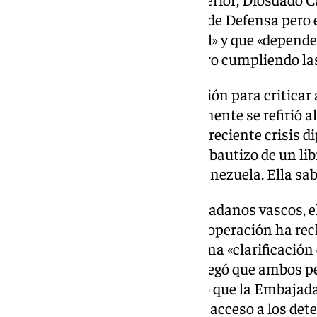
CNI está adscrito al Ministerio de Defensa pero
autónomo del Gobierno español» y que «depende 
«operaciones en el mundo entero cumpliendo la
Cabello ha aprovechado la ocasión para criticar 
Margarita Robles, que recientemente se refirió
«dictadura», lo que provocó una reciente crisis d
Venezuela en un acto que era el bautizo de un lib
decidió enfilar batería contra Venezuela. Ella sab
Tras las detenciones de los ciudadanos vascos, 
Exteriores, Unión Europea y Cooperación ha re
«oficial y verificada», así como una «clarificación 
acusa. El Gobierno de España negó que ambos pe
Inteligencia españoles y detalló que la Embajada
Gobierno venezolano «pidiendo acceso a los dete