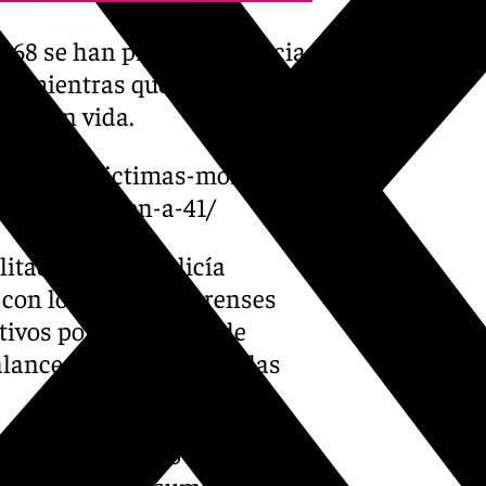
, 168 se han producido gracias
DN, mientras que cuatro casos
aria en vida.
onas-las-victimas-mortales-
os-descienden-a-41/
litadas por la Policía
 con los médicos forenses
tivos por denuncias de
lance de ayer jueves, a las
ivas y el número total de
ue no deben ser sumados en