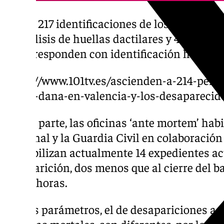
De las 217 identificaciones de los fallecidos
al análisis de huellas dactilares y 45 por A
se corresponden con identificación hospital
https://www.101tv.es/ascienden-a-214-pers
por-la-dana-en-valencia-y-los-desaparecid
Por su parte, las oficinas ‘ante mortem’ habi
Nacional y la Guardia Civil en colaboración
contabilizan actualmente 14 expedientes ac
desaparición, dos menos que al cierre del ba
20.00 horas.
Ambos parámetros, el de desapariciones act
víctimas mortales, son diferentes, por lo q