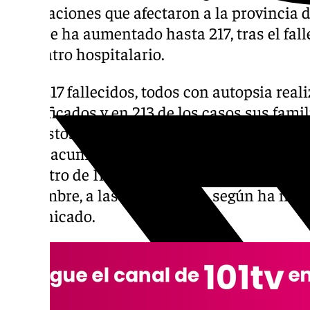
inundaciones que afectaron a la provincia d
octubre ha aumentado hasta 217, tras el fal
un centro hospitalario.
Esos 217 fallecidos, todos con autopsia rea
identificados y en 213 de los casos sus fami
sus restos mortales para celebrar los funera
con el acumulado histórico desde el inicio 
el Centro de Integración de Datos (
CID
), ac
noviembre, a las 20.00 horas, según ha inf
comunicado.