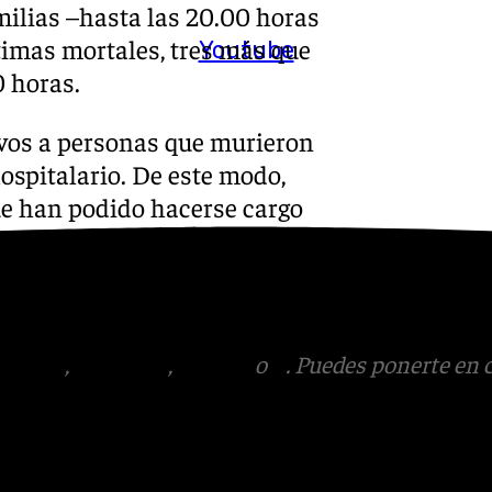
amilias –hasta las 20.00 horas
ctimas mortales, tres más que
Youtube
0 horas.
ivos a personas que murieron
ospitalario. De este modo,
 que han podido hacerse cargo
 para darles su último adiós,
saria por parte de los
tagram
,
Facebook
,
Tik Tok
o
X
. Puedes ponerte en 