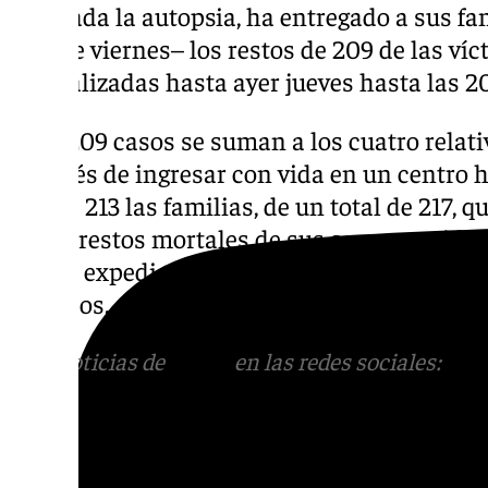
realizada la autopsia, ha entregado a sus f
de este viernes– los restos de 209 de las ví
las realizadas hasta ayer jueves hasta las 2
Esos 209 casos se suman a los cuatro relat
después de ingresar con vida en un centro h
son ya 213 las familias, de un total de 217,
de los restos mortales de sus seres queridos
tras la expedición de la documentación nece
juzgados.
Más noticias de
101TV
en las redes sociales:
Ins
correo
informativos@101tv.es