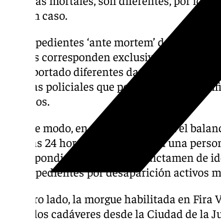
ningún caso.
Los expedientes ‘ante mortem’ de personas
activos corresponden exclusivamente a den
han aportado diferentes datos y facilitado 
oficinas policiales que permitirán la identif
queridos.
De este modo, en comparación con el balance
últimas 24 horas se contabilizan una perso
correspondientes autopsia y dictamen de ide
dos expedientes por desaparición activos 
Por otro lado, la morgue habilitada en Fira 
todos los cadáveres desde la Ciudad de la J