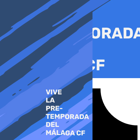
Ir
al
contenido
Tiktok