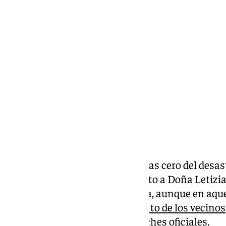
Antonio López
martes, 19 noviembre 2024, 10:07
Compartir:
Los Reyes vuelven hoy a las zonas cero del desas
noviembre,
Felipe VI
acudió junto a Doña Letizia
Mazón a la localidad de Paiporta, aunque en aque
la visita, fue el
hostil recibimiento de los vecinos
presidentes huyendo en sus coches oficiales.