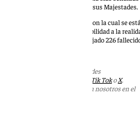
ante el desastre, acompañará a sus Majestades.
Galaz apunta a la «discreción» con la cual se está
objetivo de los Reyes de dar visibilidad a la reali
zonas tras una DANA que ha dejado 226 fallecid
Más noticias de
101TV
en las redes
sociales:
Instagram
,
Facebook
,
Tik Tok
o
X
.
Puedes ponerte en contacto con nosotros en el
correo
informativos@101tv.es
Tags:
Últimas noticias