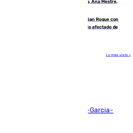
La nueva presidenta del Parlamento, Ana Mestre,
hace parada institucional en Cádiz
Estabilizado el incendio forestal de San Roque con
19 familias aún desalojadas y un domicilio afectado de
gravedad
Lo más visto >
Más noticias
Ver más >
05.08.2026