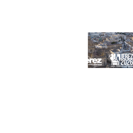
Portada
Andalucía
Sevilla
Málaga
Granada