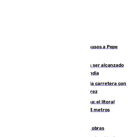
Granada despide con lágrimas y aplausos a Pepe
Habichuela
Un futbolista de 24 años muere tras ser alcanzado
por un rayo durante un partido en Tailandia
Muere un conductor tras salirse de la carretera con
su turismo en la A-480 a la altura de Jerez
Julio supera a junio en basura marina: el litoral
occidental malagueño recoge más de 33 metros
cúbicos de residuos
El Cádiz se afila ante un Granada en obras